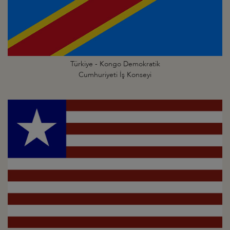
Türkiye - Kongo Demokratik
Cumhuriyeti İş Konseyi