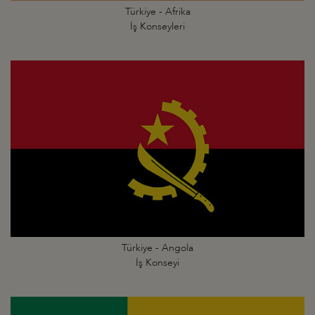
Türkiye - Afrika
İş Konseyleri
Türkiye - Angola
İş Konseyi