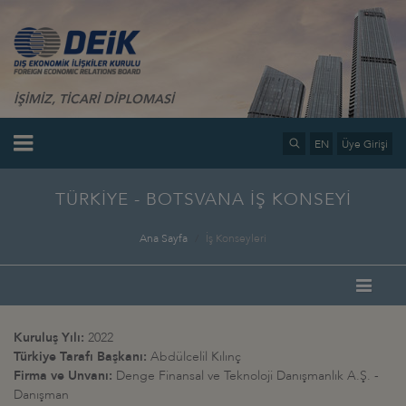
İŞİMİZ, TİCARİ DİPLOMASİ
EN
Üye Girişi
TÜRKİYE - BOTSVANA İŞ KONSEYİ
Ana Sayfa
İş Konseyleri
Kuruluş Yılı:
2022
Türkiye Tarafı Başkanı:
Abdülcelil Kılınç
Firma ve Unvanı:
Denge Finansal ve Teknoloji Danışmanlık A.Ş. -
Danışman