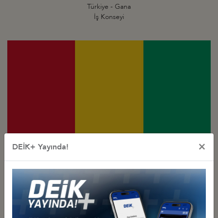
Türkiye - Gana
İş Konseyi
×
DEİK+ Yayında!
Türkiye - Gine
İş Konseyi