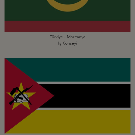
Türkiye - Moritanya
İş Konseyi