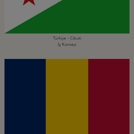
Türkiye - Cibuti
İş Konseyi