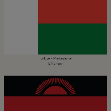
Türkiye - Madagaskar
İş Konseyi