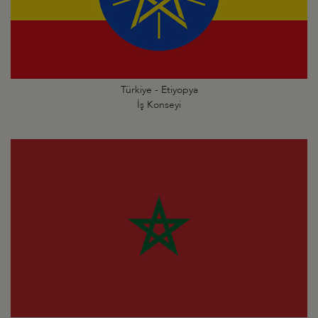
Türkiye - Etiyopya
İş Konseyi