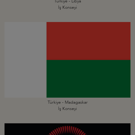
Türkiye - Libya
İş Konseyi
Türkiye - Madagaskar
İş Konseyi