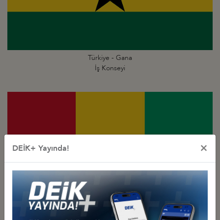
Türkiye - Gana
İş Konseyi
×
DEİK+ Yayında!