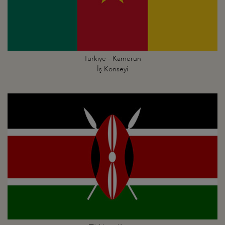
Türkiye - Kamerun
İş Konseyi