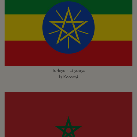
Türkiye - Etiyopya
İş Konseyi