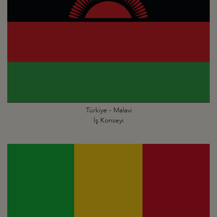
Türkiye - Malavi
İş Konseyi