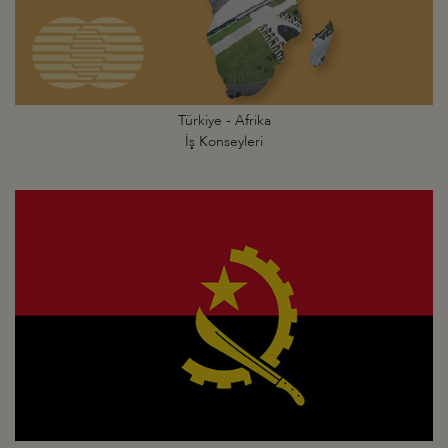
Türkiye - Afrika
İş Konseyleri