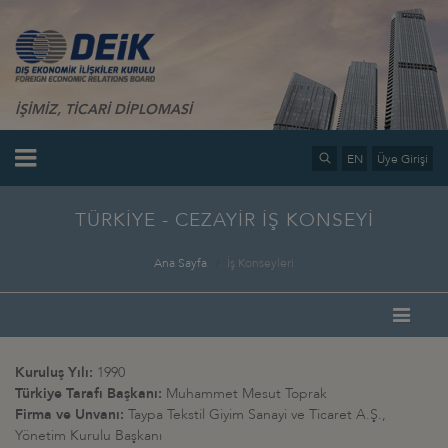
İŞİMİZ, TİCARİ DİPLOMASİ
EN
Üye Girişi
TÜRKİYE - CEZAYİR İŞ KONSEYİ
Ana Sayfa
İş Konseyleri
Kuruluş Yılı:
1990
Türkiye Tarafı Başkanı:
Muhammet Mesut Toprak
Firma ve Unvanı:
Taypa Tekstil Giyim Sanayi ve Ticaret A.Ş.,
Yönetim Kurulu Başkanı