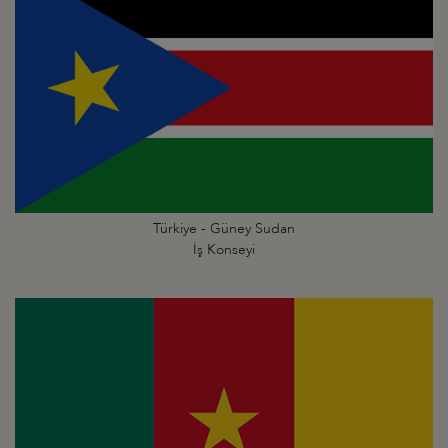
Türkiye - Güney Sudan
İş Konseyi