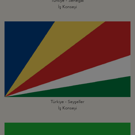
Türkiye - Senegal
İş Konseyi
Türkiye - Seyşeller
İş Konseyi