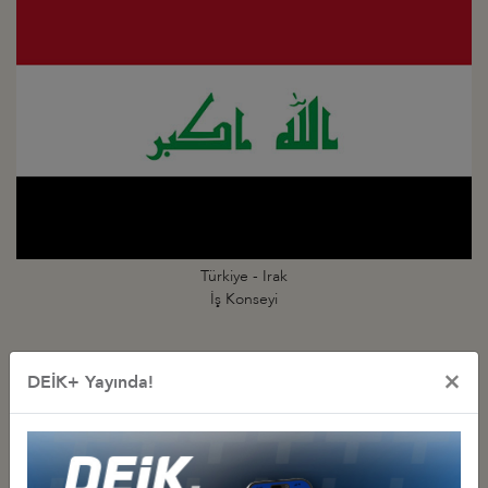
Türkiye - Irak
İş Konseyi
×
DEİK+ Yayında!