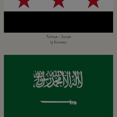
Türkiye - Suriye
İş Konseyi