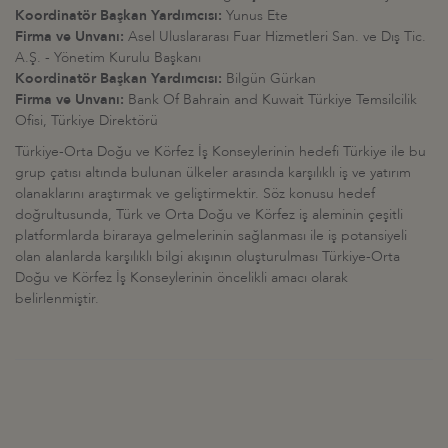
Koordinatör Başkan Yardımcısı:
Yunus Ete
Firma ve Unvanı:
Asel Uluslararası Fuar Hizmetleri San. ve Dış Tic.
A.Ş. - Yönetim Kurulu Başkanı
Koordinatör Başkan Yardımcısı:
Bilgün Gürkan
Firma ve Unvanı:
Bank Of Bahrain and Kuwait Türkiye Temsilcilik
Ofisi, Türkiye Direktörü
Türkiye-Orta Doğu ve Körfez İş Konseylerinin hedefi Türkiye ile bu
grup çatısı altında bulunan ülkeler arasında karşılıklı iş ve yatırım
olanaklarını araştırmak ve geliştirmektir. Söz konusu hedef
doğrultusunda, Türk ve Orta Doğu ve Körfez iş aleminin çeşitli
platformlarda biraraya gelmelerinin sağlanması ile iş potansiyeli
olan alanlarda karşılıklı bilgi akışının oluşturulması Türkiye-Orta
Doğu ve Körfez İş Konseylerinin öncelikli amacı olarak
belirlenmiştir.