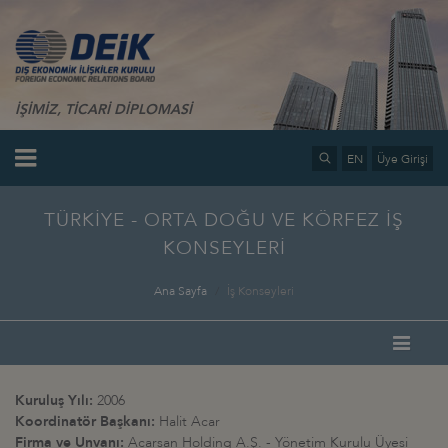
İŞİMİZ, TİCARİ DİPLOMASİ
EN
Üye Girişi
TÜRKİYE - ORTA DOĞU VE KÖRFEZ İŞ
KONSEYLERİ
Ana Sayfa
İş Konseyleri
Kuruluş Yılı:
2006
Koordinatör Başkanı:
Halit Acar
Firma ve Unvanı:
Acarsan Holding A.Ş. - Yönetim Kurulu Üyesi