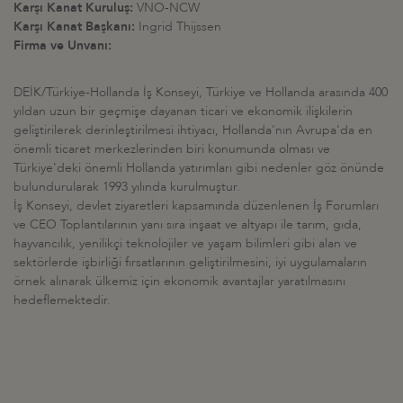
Karşı Kanat Kuruluş:
VNO-NCW
Karşı Kanat Başkanı:
Ingrid Thijssen
Firma ve Unvanı:
DEİK/Türkiye-Hollanda İş Konseyi, Türkiye ve Hollanda arasında 400
yıldan uzun bir geçmişe dayanan ticari ve ekonomik ilişkilerin
geliştirilerek derinleştirilmesi ihtiyacı, Hollanda'nın Avrupa'da en
önemli ticaret merkezlerinden biri konumunda olması ve
Türkiye'deki önemli Hollanda yatırımları gibi nedenler göz önünde
bulundurularak 1993 yılında kurulmuştur.
İş Konseyi, devlet ziyaretleri kapsamında düzenlenen İş Forumları
ve CEO Toplantılarının yanı sıra inşaat ve altyapı ile tarım, gıda,
hayvancılık, yenilikçi teknolojiler ve yaşam bilimleri gibi alan ve
sektörlerde işbirliği fırsatlarının geliştirilmesini, iyi uygulamaların
örnek alınarak ülkemiz için ekonomik avantajlar yaratılmasını
hedeflemektedir.