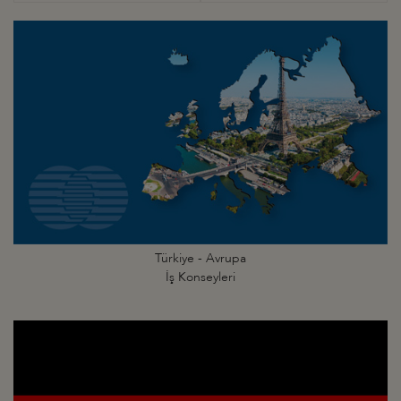
Türkiye - Avrupa
İş Konseyleri