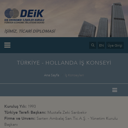
İŞİMİZ, TİCARİ DİPLOMASİ
EN
Üye Girişi
TÜRKİYE - HOLLANDA İŞ KONSEYİ
Ana Sayfa
İş Konseyleri
Kuruluş Yılı:
1993
Türkiye Tarafı Başkanı:
Mustafa Zeki Sarıbekir
Firma ve Unvanı:
Sarten Ambalaj San.Tic.A.Ş. - Yönetim Kurulu
Başkanı