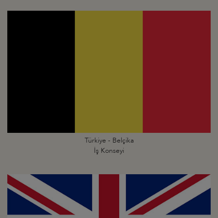
Türkiye - Belçika
İş Konseyi