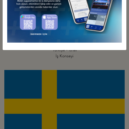
Türkiye - İsrail
İş Konseyi