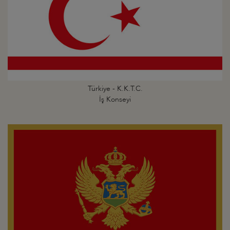
Türkiye - K.K.T.C.
İş Konseyi