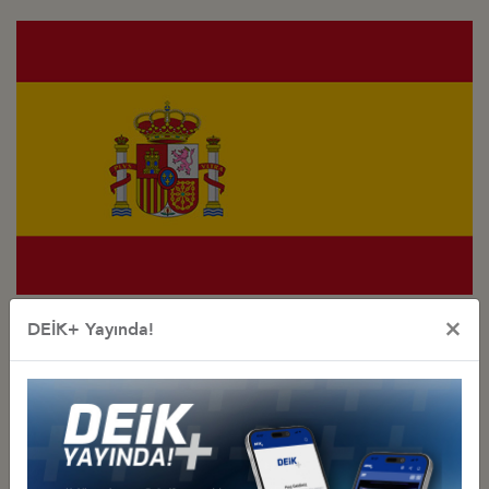
Türkiye - İspanya
×
DEİK+ Yayında!
İş Konseyi