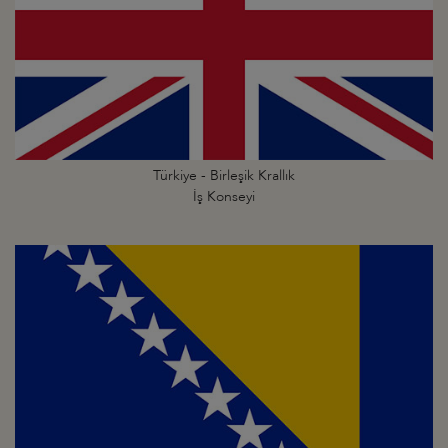
Türkiye - Birleşik Krallık
İş Konseyi