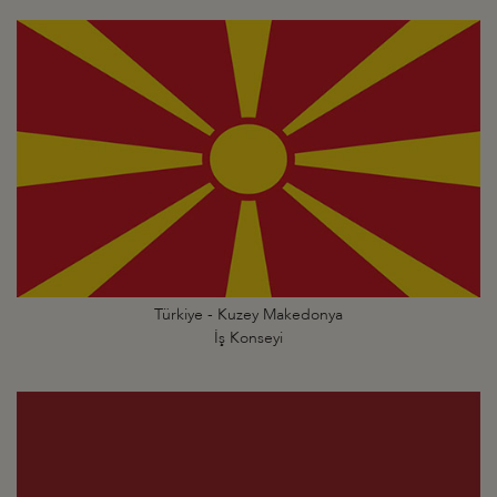
Türkiye - Kuzey Makedonya
İş Konseyi