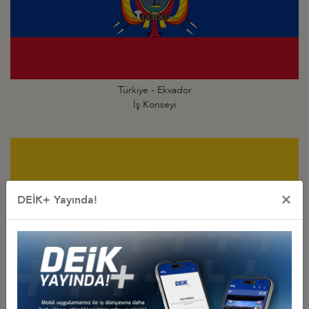
Türkiye - Ekvador
İş Konseyi
×
DEİK+ Yayında!