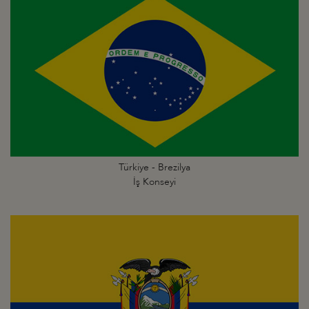
Türkiye - Brezilya
İş Konseyi