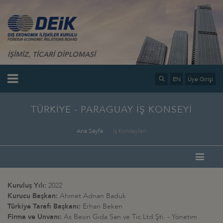
İŞİMİZ, TİCARİ DİPLOMASİ
EN
Üye Girişi
TÜRKİYE - PARAGUAY İŞ KONSEYİ
Ana Sayfa
İş Konseyleri
Kuruluş Yılı:
2022
Kurucu Başkan:
Ahmet Adnan Baduk
Türkiye Tarafı Başkanı:
Erhan Beken
Firma ve Unvanı:
As Besin Gıda San.ve Tic.Ltd.Şti. - Yönetim