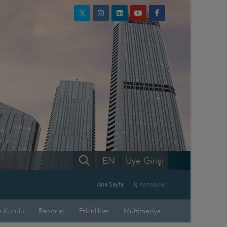
EN
Üye Girişi
Ana Sayfa
İş Konseyleri
 Kurulu
Raporlar
Etkinlikler
Multimedya