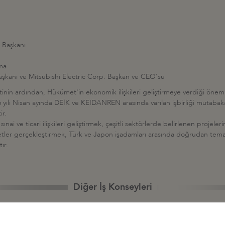
 Başkanı
ma
şkanı ve Mitsubishi Electric Corp. Başkan ve CEO'su
retinin ardından, Hükümet'in ekonomik ilişkileri geliştirmeye verdiği öne
 yılı Nisan ayında DEİK ve KEIDANREN arasında varılan işbirliği mutaba
ir.
nai ve ticari ilişkileri geliştirmek, çeşitli sektörlerde belirlenen proje
iyetler gerçekleştirmek, Türk ve Japon işadamları arasında doğrudan tema
ır.
Diğer İş Konseyleri
 - Afrika
Türkiye - Kuzey Amerika
Türkiye - Lat