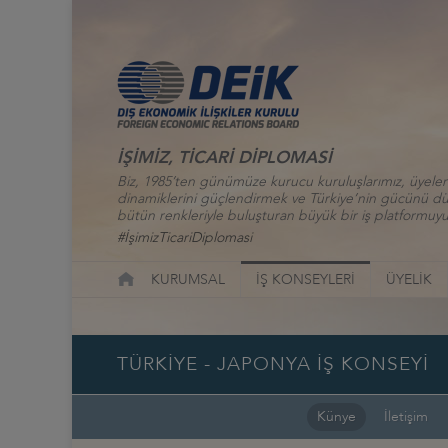
İŞİMİZ, TİCARİ DİPLOMASİ
Biz, 1985’ten günümüze kurucu kuruluşlarımız, üyelerim
dinamiklerini güçlendirmek ve Türkiye’nin gücünü düny
bütün renkleriyle buluşturan büyük bir iş platformuyu
#İşimizTicariDiplomasi
KURUMSAL
İŞ KONSEYLERİ
ÜYELİK
TÜRKİYE - JAPONYA İŞ KONSEYİ
Künye
İletişim