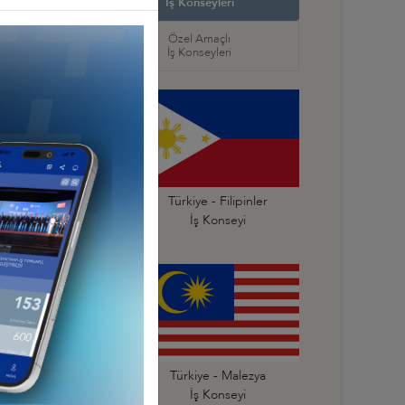
ş Konseyleri
İş Konseyleri
örel
Özel Amaçlı
seyleri
İş Konseyleri
ürkiye - Endonezya
Türkiye - Filipinler
İş Konseyi
İş Konseyi
Türkiye - Kore
Türkiye - Malezya
İş Konseyi
İş Konseyi