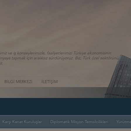
iz ve iş konseylerimizle, faaliyetlerimizi Türkiye ekonomisinin
aya taşımak için aralıksız sürdürüyoruz. Biz, Türk özel sektörünü
z.
BİLGİ MERKEZİ
İLETİŞİM
Karşı Kanat Kuruluşlar
Diplomatik Misyon Temsilcilikleri
Yürütme