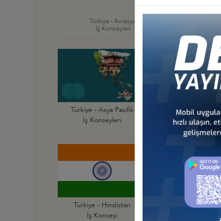
İş Ko
Türkiye - Avrasya
Türkiye
İş Konseyleri
İş Ko
Türkiye - Asya Pasifik
Türkiye - Avustraly
İş Konseyleri
İş Konseyi
Türkiye - Hindistan
Türkiye - Hong Ko
İş Konseyi
İş Konseyi