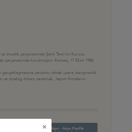
m ve öncelik çerçevesinde Şarık Tara'nın Kurucu
katı çerçevesinde kurulmuştur. Konsey, 17 Ekim 1986
lerin gerçekleşmesine yardımcı olmak üzere danışmanlık
s ve diyalog imkanı yaratmak, Japon firmalarını
×
in Amerika ve
Türkiye - Asya Pasifik