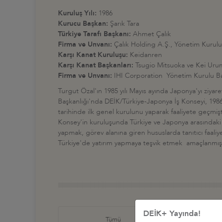
Kuruluş Yılı:
1986
Kurucu Başkan:
Şarık Tara
Türkiye Tarafı Başkanı:
Ahmet Çalık
Firma ve Unvanı:
Çalık Holding A.Ş., Yönetim Kurulu
Karşı Kanat Kuruluşu:
Keidanren
Karşı Kanat Başkanları:
Tsugio Mitsuoka ve Kei Uru
Firma ve Unvanı:
IHI Corporation Yönetim Kurulu Ba
Turgut Özal'ın 1985 yılı Mayıs ayında Japonya'yı ziya
Başkanlığı'nda DEİK/Türkiye-Japonya İş Konseyi, 1986
tarihinde ilk genel kurulunu yaparak faaliyete geçmişt
Konsey'in kuruluşunda Türkiye ve Japonya arasındaki sı
yapmak, görev alanına giren hususlarda tanıtıcı faal
Türkiye'de yatırım yapmaya teşvik etmek amaçlanmışt
DEİK+ Yayında!
Türkiye
Tümü