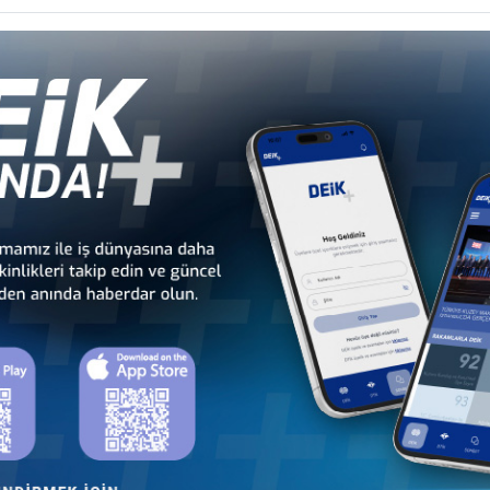
nseyleri
İş Konseyleri
Karayipler İ
 - Avrupa
Türkiye - Orta Doğu ve
Sekt
nseyleri
Körfez İş Konseyleri
İş Kon
a
Türkiye - Bangladeş
Türkiye - Çin
T
İş Konseyi
İş Konseyi
ng
Türkiye - Japonya
Türkiye - Kamboçya
İş Konseyi
İş Konseyi