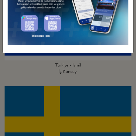
Türkiye - İsrail
İş Konseyi