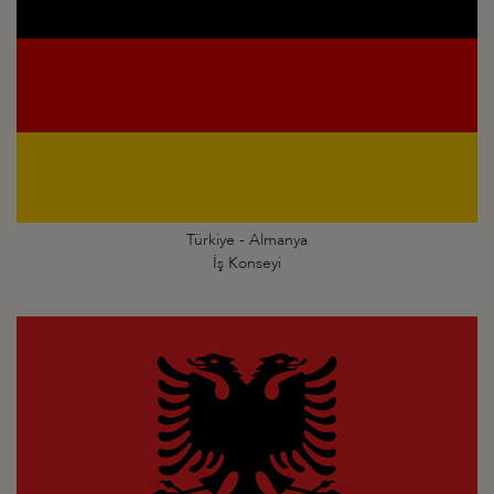
Türkiye - Almanya
İş Konseyi