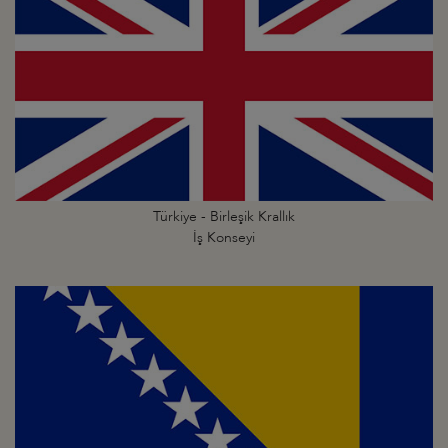
Türkiye - Birleşik Krallık
İş Konseyi