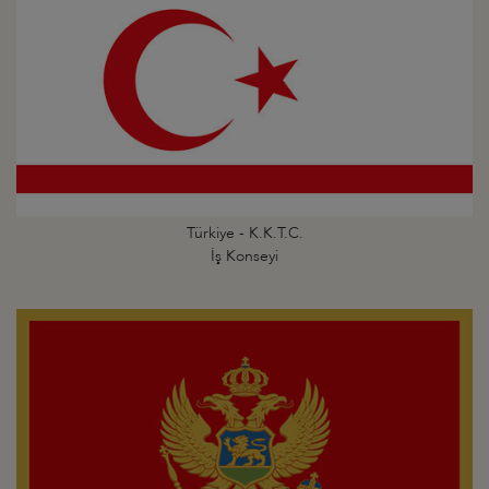
Türkiye - K.K.T.C.
İş Konseyi