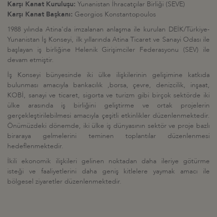
Karşı Kanat Kuruluşu:
Yunanistan İhracatçılar Birliği (SEVE)
Karşı Kanat Başkanı:
Georgios Konstantopoulos
1988 yılında Atina'da imzalanan anlaşma ile kurulan DEİK/Türkiye-
Yunanistan İş Konseyi, ilk yıllarında Atina Ticaret ve Sanayi Odası ile
başlayan iş birliğine Helenik Girişimciler Federasyonu (SEV) ile
devam etmiştir.
İş Konseyi bünyesinde iki ülke ilişkilerinin gelişimine katkıda
bulunması amacıyla bankacılık ,borsa, çevre, denizcilik, inşaat,
KOBİ, sanayi ve ticaret, sigorta ve turizm gibi birçok sektörde iki
ülke arasında iş birliğini geliştirme ve ortak projelerin
gerçekleştirilebilmesi amacıyla çeşitli etkinlikler düzenlenmektedir.
Önümüzdeki dönemde, iki ülke iş dünyasının sektör ve proje bazlı
biraraya gelmelerini teminen toplantılar düzenlenmesi
hedeflenmektedir.
İkili ekonomik ilişkileri gelinen noktadan daha ileriye götürme
isteği ve faaliyetlerini daha geniş kitlelere yaymak amacı ile
bölgesel ziyaretler düzenlenmektedir.