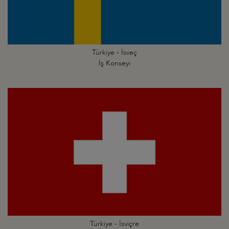
Türkiye - İsveç
İş Konseyi
Türkiye - İsviçre