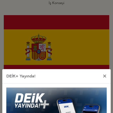
İş Konseyi
×
DEİK+ Yayında!
Türkiye - İspanya
İş Konseyi