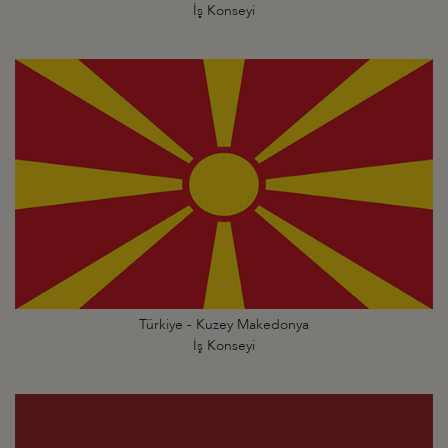
İş Konseyi
Türkiye - Kuzey Makedonya
İş Konseyi