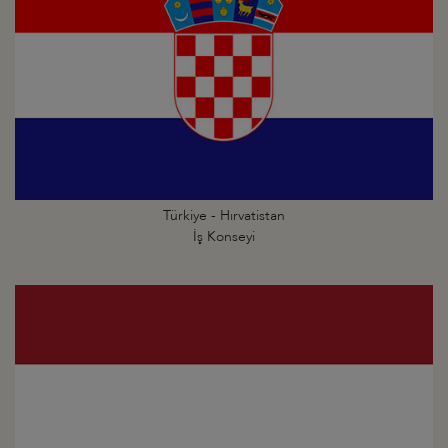
Türkiye - Hırvatistan
İş Konseyi