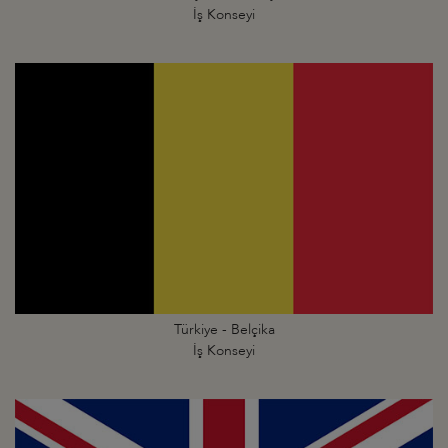
İş Konseyi
Türkiye - Belçika
İş Konseyi