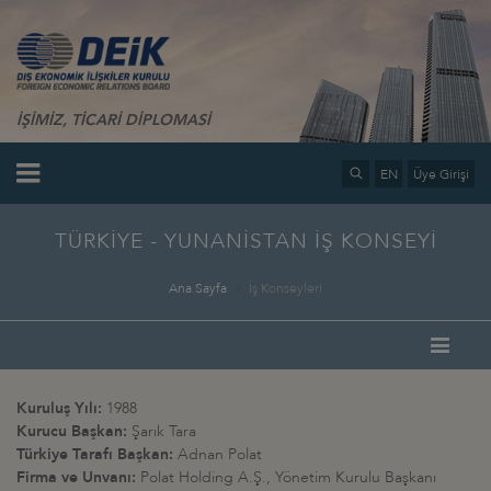
İŞİMİZ, TİCARİ DİPLOMASİ
EN
Üye Girişi
TÜRKİYE - YUNANİSTAN İŞ KONSEYİ
Ana Sayfa
İş Konseyleri
Kuruluş Yılı:
1988
Kurucu Başkan:
Şarık Tara
Türkiye Tarafı Başkan:
Adnan Polat
Firma ve Unvanı:
Polat Holding A.Ş., Yönetim Kurulu Başkanı