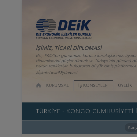
İŞİMİZ, TİCARİ DİPLOMASİ
Biz, 1985’ten günümüze kurucu kuruluşlarımız, üyelerim
dinamiklerini güçlendirmek ve Türkiye’nin gücünü düny
bütün renkleriyle buluşturan büyük bir iş platformuyu
#İşimizTicariDiplomasi
KURUMSAL
İŞ KONSEYLERİ
ÜYELİK
TÜRKİYE - KONGO CUMHURİYETİ 
Kün