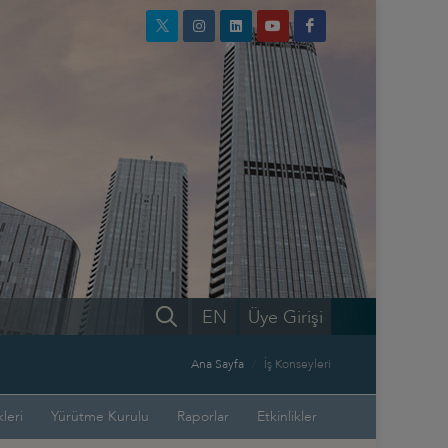
EN
Üye Girişi
Ana Sayfa
İş Konseyleri
leri
Yürütme Kurulu
Raporlar
Etkinlikler