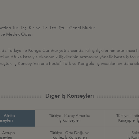
metleri Tur. Taş. Kir. ve Tic. Ltd. Şti. - Genel Müdür
m ve Meslek Odası
a Türkiye ile Kongo Cumhuriyeti arasında ikili iş ilişkilerinin artırılmas
e Afrika kıtasıyla ekonomik ilişkilerinin artmasına yönelik başta iş foruml
ştur. İş Konseyi'nin ana hedefi Türk ve Kongolu iş insanlarının daha sık bir
Diğer İş Konseyleri
 - Afrika
Türkiye - Kuzey Amerika
Türkiye - Lat
nseyleri
İş Konseyleri
Karayipler İ
 - Avrupa
Türkiye - Orta Doğu ve
Sekt
nseyleri
Körfez İş Konseyleri
İş Kon