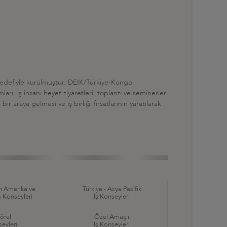
ı hedefiyle kurulmuştur. DEİK/Türkiye-Kongo
arı, iş insanı heyet ziyaretleri, toplantı ve seminerler
 araya gelmesi ve iş birliği fırsatlarının yaratılarak
in Amerika ve
Türkiye - Asya Pasifik
ş Konseyleri
İş Konseyleri
örel
Özel Amaçlı
seyleri
İş Konseyleri