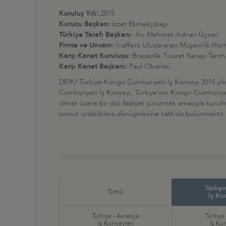
Kuruluş Yılı:
2015
Kurucu Başkan:
İzzet Ekmekçibaşı
Türkiye Tarafı Başkanı
: Av. Mehmet Adnan Üçcan
Firma ve Unvanı:
İnaffairs Uluslararası Müşavirlik Hiz
Karşı Kanat Kuruluşu:
Brazaville Ticaret Sanayi Tarı
Karşı Kanat Başkanı:
Paul Obambi
DEİK/ Türkiye-Kongo Cumhuriyeti İş Konseyi 2015 yılınd
Cumhuriyeti İş Konseyi, Türkiye'nin Kongo Cumhuriyeti v
olmak üzere bir dizi faaliyet yürütmek amacıyla kurulmu
somut ortaklıklara dönüşmesine katkıda bulunmaktır.
Türkiye
Tümü
İş Ko
Türkiye - Avrasya
Türkiye
İş Konseyleri
İş Ko