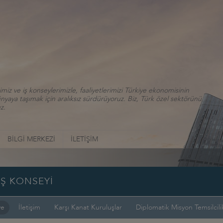
iz ve iş konseylerimizle, faaliyetlerimizi Türkiye ekonomisinin
aya taşımak için aralıksız sürdürüyoruz. Biz, Türk özel sektörünü
z.
BİLGİ MERKEZİ
İLETİŞİM
İŞ KONSEYİ
ye
İletişim
Karşı Kanat Kuruluşlar
Diplomatik Misyon Temsilcilik