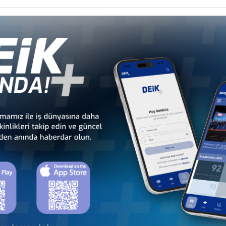
li
Türkiye - Gabon
Türkiye - Gambiya
İş Konseyi
İş Konseyi
dan
Türkiye - Kamerun
Türkiye - Kenya
İş Konseyi
İş Konseyi
Cu