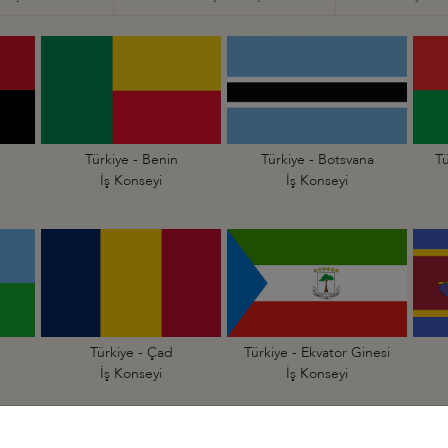
Türkiye - Benin
Türkiye - Botsvana
Tü
İş Konseyi
İş Konseyi
Türkiye - Çad
Türkiye - Ekvator Ginesi
İş Konseyi
İş Konseyi