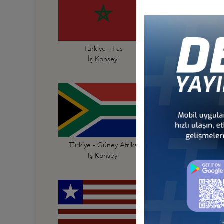
Türkiye - Fas
Türkiye - Fildişi Sahi
İş Konseyi
İş Konseyi
Türkiye - Güney Afrika
Türkiye - Güney Su
İş Konseyi
İş Konseyi