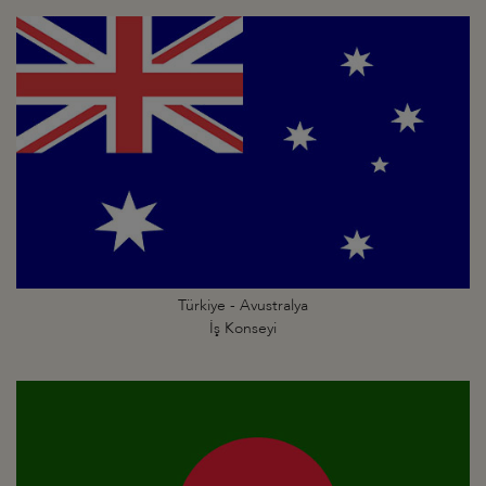
Türkiye - Avustralya
İş Konseyi