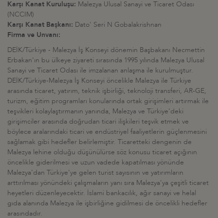
Karşı Kanat Kuruluşu:
Malezya Ulusal Sanayi ve Ticaret Odası
(NCCIM)
Karşı Kanat Başkanı:
Dato' Seri N Gobalakrishnan
Firma ve Unvanı:
DEİK/Türkiye - Malezya İş Konseyi dönemin Başbakanı Necmettin
Erbakan'ın bu ülkeye ziyareti sırasında 1995 yılında Malezya Ulusal
Sanayi ve Ticaret Odası ile imzalanan anlaşma ile kurulmuştur.
DEİK/Türkiye-Malezya İş Konseyi öncelikle Malezya ile Türkiye
arasında ticaret, yatırım, teknik işbirliği, teknoloji transferi, AR-GE,
turizm, eğitim programları konularında ortak girişimleri artırmak ile
teşvikleri kolaylaştırmanın yanında, Malezya ve Türkiye'deki
girişimciler arasında doğrudan ticari ilişkileri teşvik etmek ve
böylece aralarındaki ticari ve endüstriyel faaliyetlerin güçlenmesini
sağlamak gibi hedefler belirlemiştir. Ticaretteki dengenin de
Malezya lehine olduğu düşünülürse söz konusu ticaret açığının
öncelikle giderilmesi ve uzun vadede kapatılması yönünde
Malezya'dan Türkiye'ye gelen turist sayısının ve yatırımların
arttırılması yönündeki çalışmaların yanı sıra Malezya'ya çeşitli ticaret
heyetleri düzenleyecektir. İslami bankacılık, ağır sanayi ve helal
gıda alanında Malezya ile işbirliğine gidilmesi de öncelikli hedefler
arasındadır.