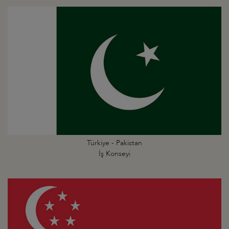
Türkiye - Pakistan
İş Konseyi