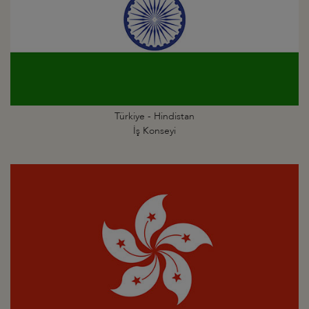
Türkiye - Hindistan
İş Konseyi