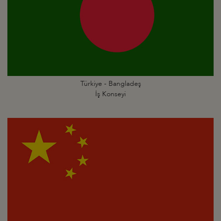
Türkiye - Bangladeş
İş Konseyi