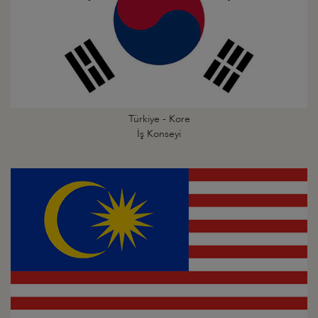
Türkiye - Kore
İş Konseyi