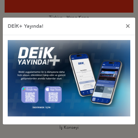
Türkiye - Hong Kong
×
İş Konseyi
DEİK+ Yayında!
Türkiye - Japonya
İş Konseyi