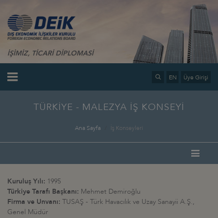
İŞİMİZ, TİCARİ DİPLOMASİ
EN
Üye Girişi
TÜRKİYE - MALEZYA İŞ KONSEYİ
Ana Sayfa
İş Konseyleri
Kuruluş Yılı:
1995
Türkiye Tarafı Başkanı:
Mehmet Demiroğlu
Firma ve Unvanı:
TUSAŞ - Türk Havacılık ve Uzay Sanayii A.Ş.,
Genel Müdür