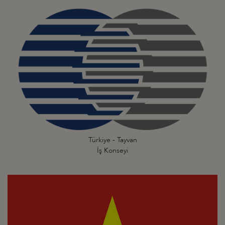
Türkiye - Tayvan
İş Konseyi