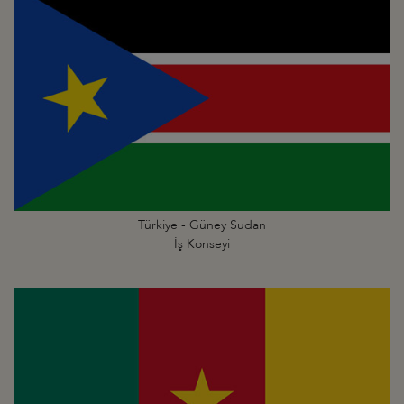
Türkiye - Güney Sudan
İş Konseyi