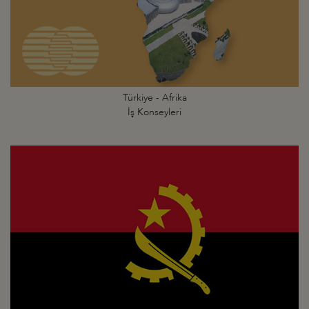
Türkiye - Afrika
İş Konseyleri