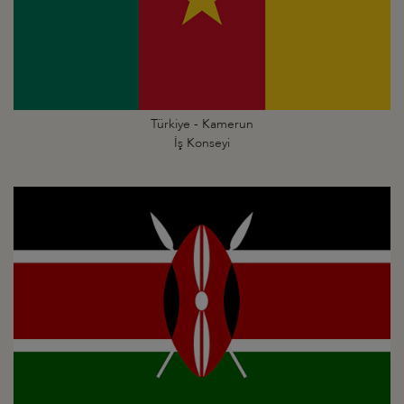
Türkiye - Kamerun
İş Konseyi