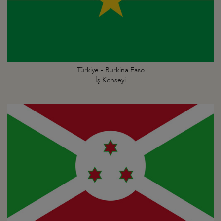
Türkiye - Burkina Faso
İş Konseyi