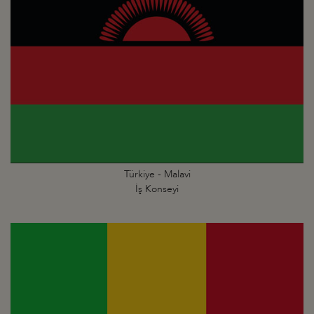
Türkiye - Malavi
İş Konseyi