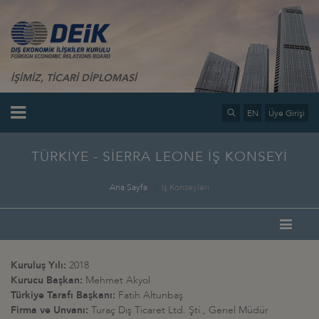
İŞİMİZ, TİCARİ DİPLOMASİ
EN
Üye Girişi
TÜRKİYE - SİERRA LEONE İŞ KONSEYİ
Ana Sayfa
İş Konseyleri
Kuruluş Yılı:
2018
Kurucu Başkan:
Mehmet Akyol
Türkiye Tarafı Başkanı:
Fatih Altunbaş
Firma ve Unvanı:
Turaç Dış Ticaret Ltd. Şti., Genel Müdür