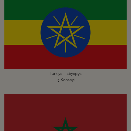
Türkiye - Etiyopya
İş Konseyi