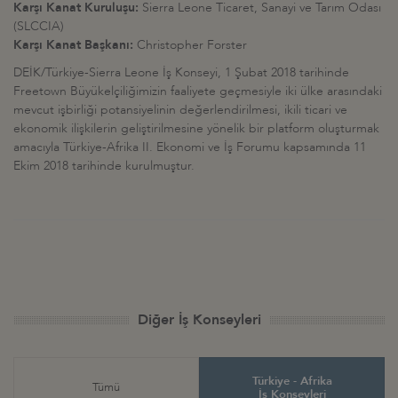
Karşı Kanat Kuruluşu:
Sierra Leone Ticaret, Sanayi ve Tarım Odası
(SLCCIA)
Karşı Kanat Başkanı:
Christopher Forster
DEİK/Türkiye-Sierra Leone İş Konseyi, 1 Şubat 2018 tarihinde
Freetown Büyükelçiliğimizin faaliyete geçmesiyle iki ülke arasındaki
mevcut işbirliği potansiyelinin değerlendirilmesi, ikili ticari ve
ekonomik ilişkilerin geliştirilmesine yönelik bir platform oluşturmak
amacıyla Türkiye-Afrika II. Ekonomi ve İş Forumu kapsamında 11
Ekim 2018 tarihinde kurulmuştur.
Diğer İş Konseyleri
Türkiye - Afrika
Tümü
İş Konseyleri