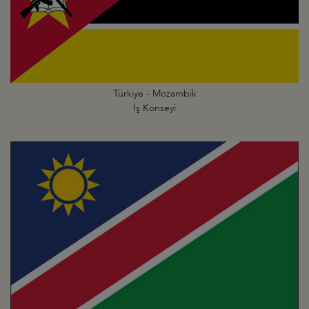
Türkiye - Mozambik
İş Konseyi