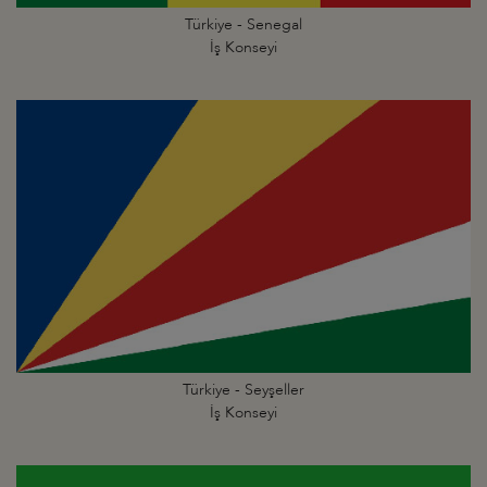
Türkiye - Senegal
İş Konseyi
Türkiye - Seyşeller
İş Konseyi