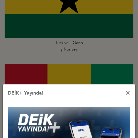
Türkiye - Gana
İş Konseyi
×
DEİK+ Yayında!