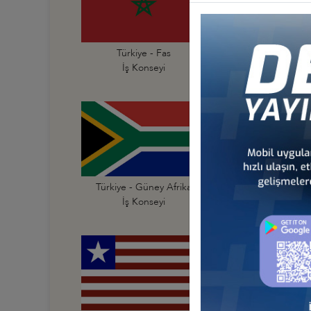
Türkiye - Fas
Türkiye - Fildişi Sahi
İş Konseyi
İş Konseyi
Türkiye - Güney Afrika
Türkiye - Güney Su
İş Konseyi
İş Konseyi