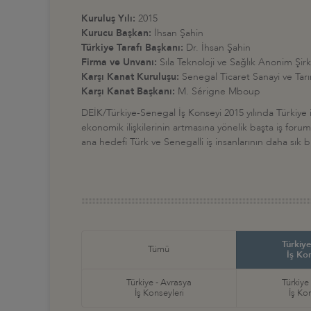
Kuruluş Yılı:
2015
Kurucu Başkan:
İhsan Şahin
Türkiye Tarafı Başkanı:
Dr. İhsan Şahin
Firma ve Unvanı:
Sıla Teknoloji ve Sağlık Anonim Şir
Karşı Kanat Kuruluşu:
Senegal Ticaret Sanayi ve Tar
Karşı Kanat Başkanı:
M. Sérigne Mboup
DEİK/Türkiye-Senegal İş Konseyi 2015 yılında Türkiye ile
ekonomik ilişkilerinin artmasına yönelik başta iş forum
ana hedefi Türk ve Senegalli iş insanlarının daha sık b
Türkiye
Tümü
İş Ko
Türkiye - Avrasya
Türkiye
İş Konseyleri
İş Ko