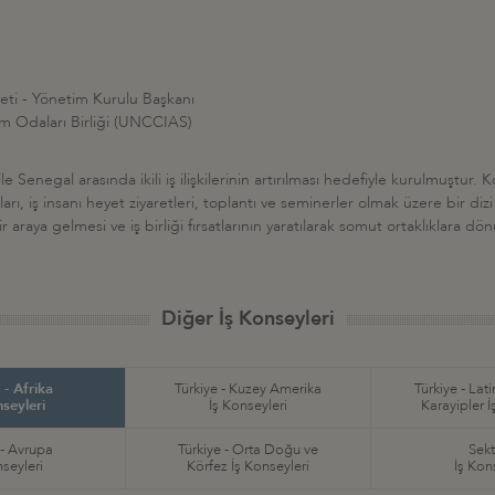
keti - Yönetim Kurulu Başkanı
ım Odaları Birliği (UNCCIAS)
 Senegal arasında ikili iş ilişkilerinin artırılması hedefiyle kurulmuştur. 
ları, iş insanı heyet ziyaretleri, toplantı ve seminerler olmak üzere bir di
ir araya gelmesi ve iş birliği fırsatlarının yaratılarak somut ortaklıklara 
Diğer İş Konseyleri
 - Afrika
Türkiye - Kuzey Amerika
Türkiye - Lat
nseyleri
İş Konseyleri
Karayipler İ
 - Avrupa
Türkiye - Orta Doğu ve
Sekt
nseyleri
Körfez İş Konseyleri
İş Kon