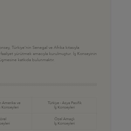
Konsey, Türkiye'nin Senegal ve Afrika kıtasıyla
zi faaliyet yürütmek amacıyla kurulmuştur. İş Konseyinin
dönüşmesine katkıda bulunmaktır.
in Amerika ve
Türkiye - Asya Pasifik
ş Konseyleri
İş Konseyleri
örel
Özel Amaçlı
seyleri
İş Konseyleri