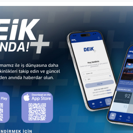
li
Türkiye - Gabon
Türkiye - Gambiya
İş Konseyi
İş Konseyi
dan
Türkiye - Kamerun
Türkiye - Kenya
İş Konseyi
İş Konseyi
Cu