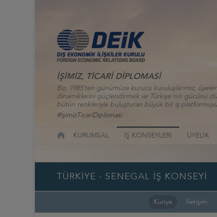
İŞİMİZ, TİCARİ DİPLOMASİ
Biz, 1985’ten günümüze kurucu kuruluşlarımız, üyelerim
dinamiklerini güçlendirmek ve Türkiye’nin gücünü düny
bütün renkleriyle buluşturan büyük bir iş platformuyu
#İşimizTicariDiplomasi
KURUMSAL
İŞ KONSEYLERİ
ÜYELİK
TÜRKİYE - SENEGAL İŞ KONSEYİ
Künye
İletişim