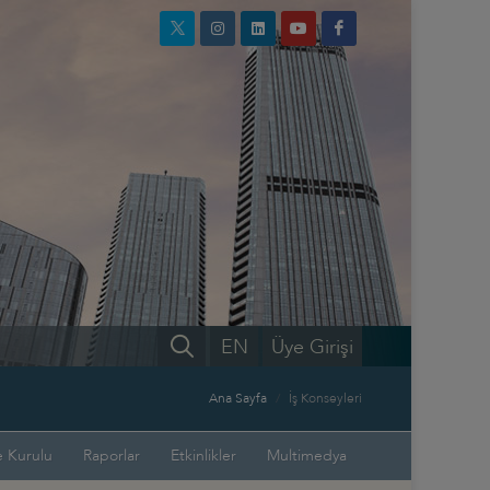
EN
Üye Girişi
Ana Sayfa
İş Konseyleri
 Kurulu
Raporlar
Etkinlikler
Multimedya