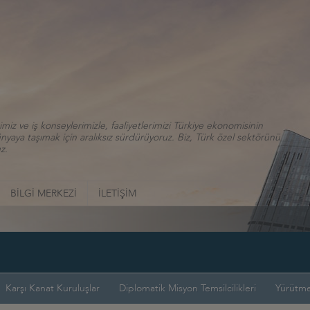
iz ve iş konseylerimizle, faaliyetlerimizi Türkiye ekonomisinin
aya taşımak için aralıksız sürdürüyoruz. Biz, Türk özel sektörünü
z.
BİLGİ MERKEZİ
İLETİŞİM
Karşı Kanat Kuruluşlar
Diplomatik Misyon Temsilcilikleri
Yürütme