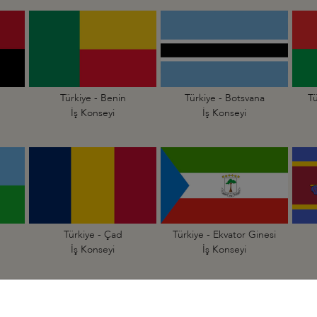
Türkiye - Benin
Türkiye - Botsvana
Tü
İş Konseyi
İş Konseyi
Türkiye - Çad
Türkiye - Ekvator Ginesi
İş Konseyi
İş Konseyi