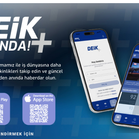
li
Türkiye - Gabon
Türkiye - Gambiya
İş Konseyi
İş Konseyi
dan
Türkiye - Kamerun
Türkiye - Kenya
İş Konseyi
İş Konseyi
Cu
Türkiye - Madagaskar
Türkiye - Malavi