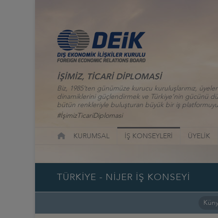
İŞİMİZ, TİCARİ DİPLOMASİ
Biz, 1985’ten günümüze kurucu kuruluşlarımız, üyelerim
dinamiklerini güçlendirmek ve Türkiye’nin gücünü düny
bütün renkleriyle buluşturan büyük bir iş platformuyu
#İşimizTicariDiplomasi
KURUMSAL
İŞ KONSEYLERİ
ÜYELİK
TÜRKİYE - NİJER İŞ KONSEYİ
Kün