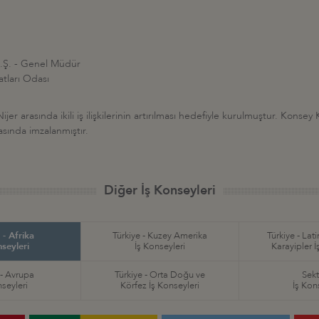
 A.Ş. - Genel Müdür
atları Odası
ijer arasında ikili iş ilişkilerinin artırılması hedefiyle kurulmuştur. Kons
asında imzalanmıştır.
Diğer İş Konseyleri
 - Afrika
Türkiye - Kuzey Amerika
Türkiye - Lat
nseyleri
İş Konseyleri
Karayipler İ
 - Avrupa
Türkiye - Orta Doğu ve
Sekt
nseyleri
Körfez İş Konseyleri
İş Kon