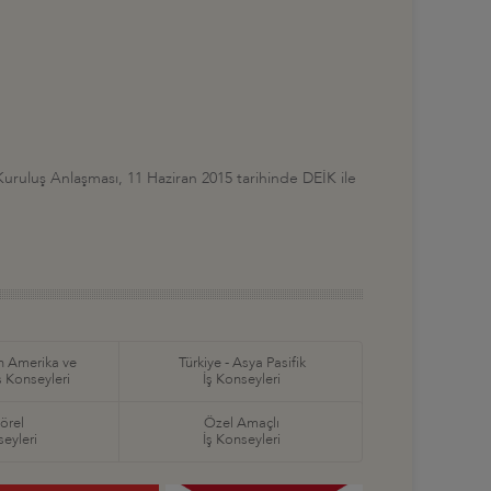
ey Kuruluş Anlaşması, 11 Haziran 2015 tarihinde DEİK ile
in Amerika ve
Türkiye - Asya Pasifik
ş Konseyleri
İş Konseyleri
örel
Özel Amaçlı
seyleri
İş Konseyleri