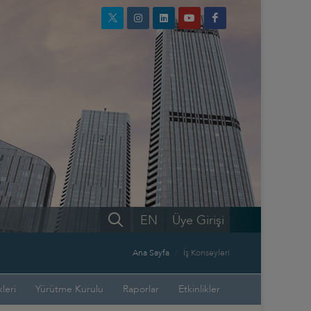
EN
Üye Girişi
Ana Sayfa
İş Konseyleri
leri
Yürütme Kurulu
Raporlar
Etkinlikler