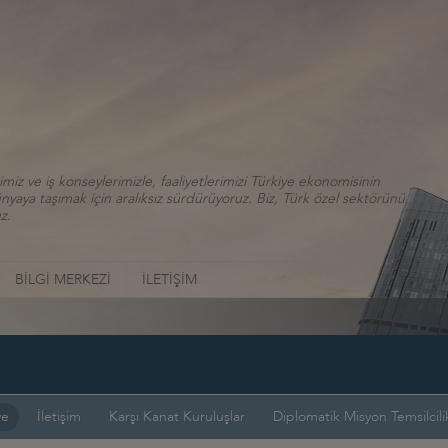
iz ve iş konseylerimizle, faaliyetlerimizi Türkiye ekonomisinin
aya taşımak için aralıksız sürdürüyoruz. Biz, Türk özel sektörünü
z.
BİLGİ MERKEZİ
İLETİŞİM
ye
İletişim
Karşı Kanat Kuruluşlar
Diplomatik Misyon Temsilcilik