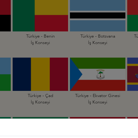
Türkiye - Benin
Türkiye - Botsvana
Tü
İş Konseyi
İş Konseyi
Türkiye - Çad
Türkiye - Ekvator Ginesi
İş Konseyi
İş Konseyi