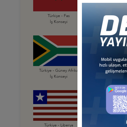
Türkiye - Fas
Türkiye - Fildişi Sahi
İş Konseyi
İş Konseyi
Türkiye - Güney Afrika
Türkiye - Güney Su
İş Konseyi
İş Konseyi
Türkiye - Liberya
Türkiye - Libya