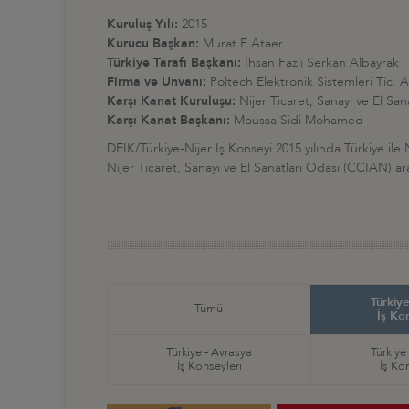
Kuruluş Yılı:
2015
Kurucu Başkan:
Murat E.Ataer
Türkiye Tarafı Başkanı:
İhsan Fazlı Serkan Albayrak
Firma ve Unvanı:
Poltech Elektronik Sistemleri Tic.
Karşı Kanat Kuruluşu:
Nijer Ticaret, Sanayi ve El San
Karşı Kanat Başkanı:
Moussa Sidi Mohamed
DEİK/Türkiye-Nijer İş Konseyi 2015 yılında Türkiye ile N
Nijer Ticaret, Sanayi ve El Sanatları Odası (CCIAN) ar
Türkiye
Tümü
İş Ko
Türkiye - Avrasya
Türkiye
İş Konseyleri
İş Ko