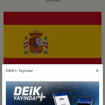
İş Konseyi
×
DEİK+ Yayında!
Türkiye - İspanya
İş Konseyi