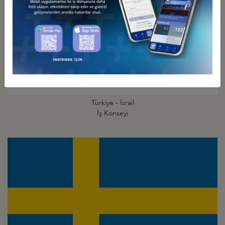
Türkiye - İsrail
İş Konseyi