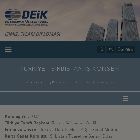
İŞİMİZ, TİCARİ DİPLOMASİ
EN
Üye Girişi
TÜRKİYE - SIRBİSTAN İŞ KONSEYİ
Ana Sayfa
İş Konseyleri
Ülke Bazlı İş Konseyleri
Kuruluş Yılı:
2002
Türkiye Tarafı Başkanı:
Recep Süleyman Özdil
Firma ve Unvanı:
Türkiye Halk Bankası A.Ş., Genel Müdür
Karşı Kanat Kuruluşu:
Sırbistan Ticaret ve Sanayi Odası