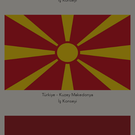
İş Konseyi
Türkiye - Kuzey Makedonya
İş Konseyi