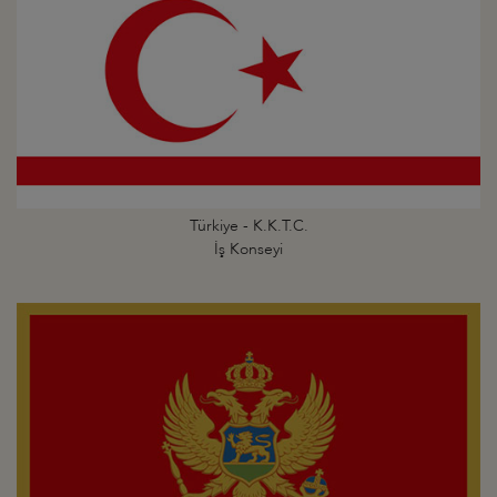
Türkiye - K.K.T.C.
İş Konseyi