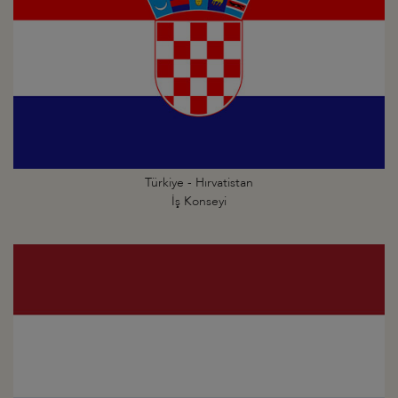
Türkiye - Hırvatistan
İş Konseyi