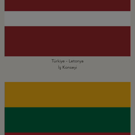
Türkiye - Letonya
İş Konseyi