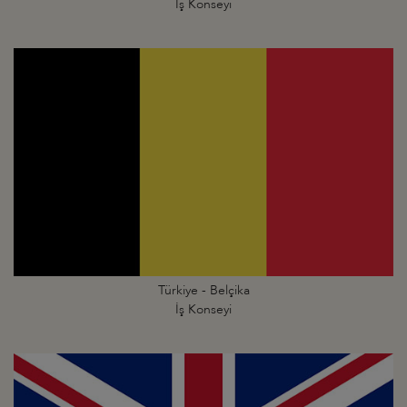
İş Konseyi
Türkiye - Belçika
İş Konseyi