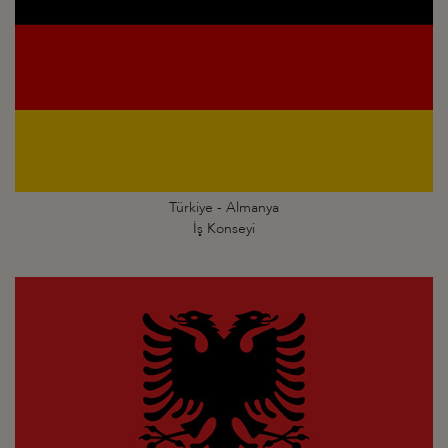
Türkiye - Almanya
İş Konseyi