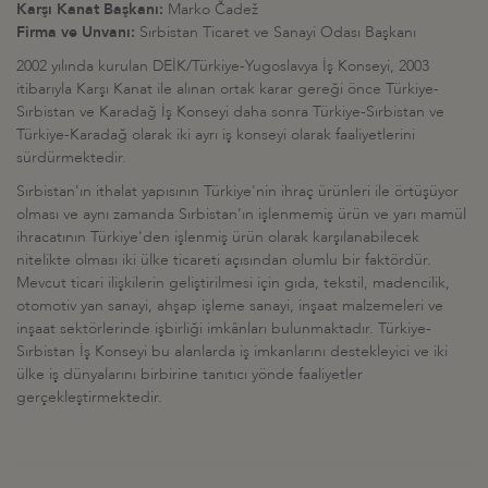
Karşı Kanat Başkanı:
Marko Čadež
Firma ve Unvanı:
Sırbistan Ticaret ve Sanayi Odası Başkanı
2002 yılında kurulan DEİK/Türkiye-Yugoslavya İş Konseyi, 2003
itibarıyla Karşı Kanat ile alınan ortak karar gereği önce Türkiye-
Sırbistan ve Karadağ İş Konseyi daha sonra Türkiye-Sırbistan ve
Türkiye-Karadağ olarak iki ayrı iş konseyi olarak faaliyetlerini
sürdürmektedir.
Sırbistan'ın ithalat yapısının Türkiye'nin ihraç ürünleri ile örtüşüyor
olması ve aynı zamanda Sırbistan'ın işlenmemiş ürün ve yarı mamül
ihracatının Türkiye'den işlenmiş ürün olarak karşılanabilecek
nitelikte olması iki ülke ticareti açısından olumlu bir faktördür.
Mevcut ticari ilişkilerin geliştirilmesi için gıda, tekstil, madencilik,
otomotiv yan sanayi, ahşap işleme sanayi, inşaat malzemeleri ve
inşaat sektörlerinde işbirliği imkânları bulunmaktadır. Türkiye-
Sırbistan İş Konseyi bu alanlarda iş imkanlarını destekleyici ve iki
ülke iş dünyalarını birbirine tanıtıcı yönde faaliyetler
gerçekleştirmektedir.