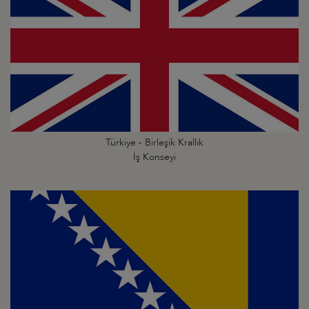
Türkiye - Birleşik Krallık
İş Konseyi