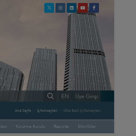
EN
Üye Girişi
Ana Sayfa
İş Konseyleri
Ülke Bazlı İş Konseyleri
leri
Yürütme Kurulu
Raporlar
Etkinlikler