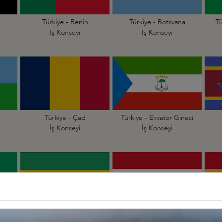
Türkiye - Benin
Türkiye - Botsvana
Tü
İş Konseyi
İş Konseyi
Türkiye - Çad
Türkiye - Ekvator Ginesi
İş Konseyi
İş Konseyi
li
Türkiye - Gabon
Türkiye - Gambiya