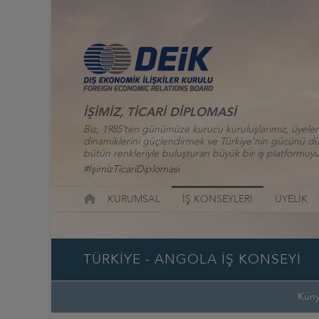
İŞİMİZ, TİCARİ DİPLOMASİ
Biz, 1985’ten günümüze kurucu kuruluşlarımız, üyelerim
dinamiklerini güçlendirmek ve Türkiye’nin gücünü düny
bütün renkleriyle buluşturan büyük bir iş platformuyu
#İşimizTicariDiplomasi
KURUMSAL
İŞ KONSEYLERİ
ÜYELİK
TÜRKİYE - ANGOLA İŞ KONSEYİ
Kün