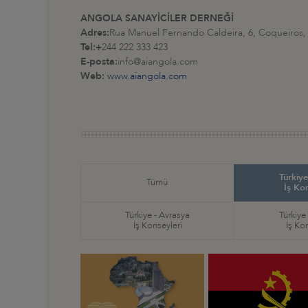
ANGOLA SANAYİCİLER DERNEĞİ
Adres:
Rua Manuel Fernando Caldeira, 6, Coqueiros,
Tel:+
244 222 333 423
E-posta:
info@aiangola.com
Web:
www.aiangola.com
Türkiye
Tümü
İş Ko
Türkiye - Avrasya
Türkiye
İş Konseyleri
İş Ko