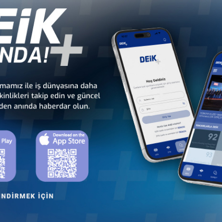
İş Konseyi
İş Konseyi
dan
Türkiye - Kamerun
Türkiye - Kenya
İş Konseyi
İş Konseyi
Cu
Türkiye - Madagaskar
Türkiye - Malavi
İş Konseyi
İş Konseyi