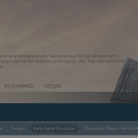
iz ve iş konseylerimizle, faaliyetlerimizi Türkiye ekonomisinin
aya taşımak için aralıksız sürdürüyoruz. Biz, Türk özel sektörünü
z.
BİLGİ MERKEZİ
İLETİŞİM
ye
İletişim
Karşı Kanat Kuruluşlar
Diplomatik Misyon Temsilcilik