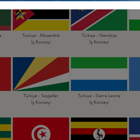
a
Türkiye - Mozambik
Türkiye - Namibya
İş Konseyi
İş Konseyi
Türkiye - Seyşeller
Türkiye - Sierra Leone
İş Konseyi
İş Konseyi