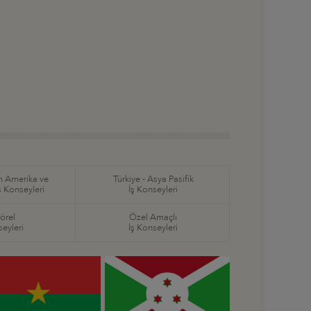
in Amerika ve
Türkiye - Asya Pasifik
ş Konseyleri
İş Konseyleri
örel
Özel Amaçlı
seyleri
İş Konseyleri