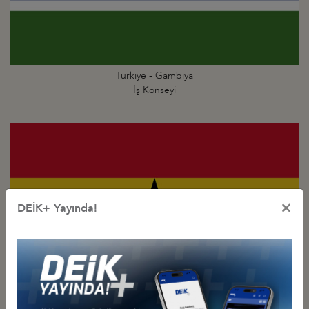
Türkiye - Gambiya
İş Konseyi
×
DEİK+ Yayında!
Türkiye - Gana