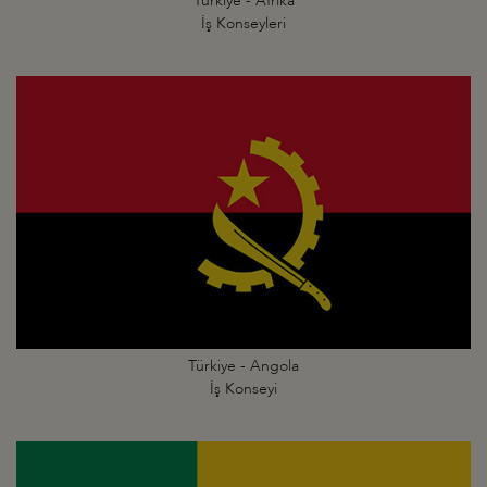
Türkiye - Afrika
İş Konseyleri
Türkiye - Angola
İş Konseyi