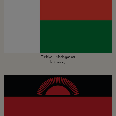
Türkiye - Madagaskar
İş Konseyi