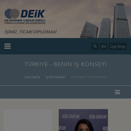
İŞİMİZ, TİCARİ DİPLOMASİ
EN
Üye Girişi
TÜRKİYE - BENİN İŞ KONSEYİ
Ana Sayfa
İş Konseyleri
Ülke Bazlı İş Konseyleri