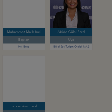
Muhammet Malik İnci
Abide Gülel Saral
Başkan
Üye
İnci Grup
Gülel Sas Turizm Otelcilik A.Ş
Serkan Aziz Saral