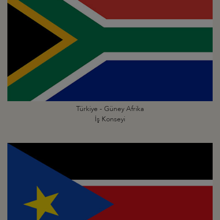
Türkiye - Güney Afrika
İş Konseyi