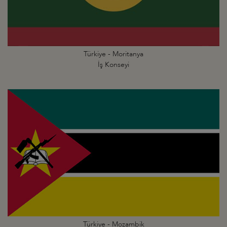
Türkiye - Moritanya
İş Konseyi
Türkiye - Mozambik