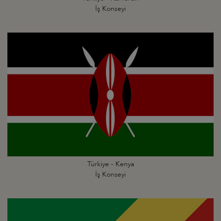
İş Konseyi
Türkiye - Kenya
İş Konseyi