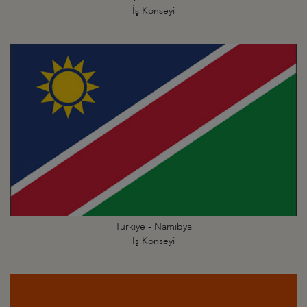
İş Konseyi
Türkiye - Namibya
İş Konseyi