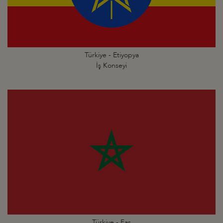
Türkiye - Etiyopya
İş Konseyi
Türkiye - Fas