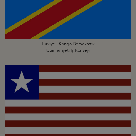
Türkiye - Kongo Demokratik
Cumhuriyeti İş Konseyi