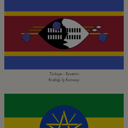
Türkiye - Esvatini
Krallığı İş Konseyi