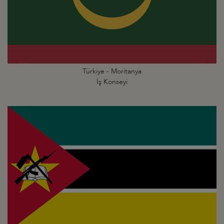
Türkiye - Moritanya
İş Konseyi