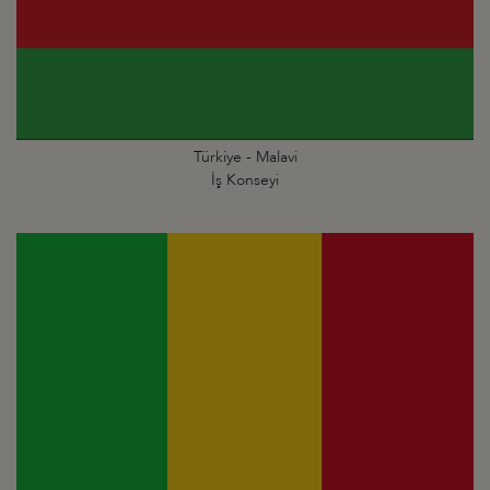
Türkiye - Malavi
İş Konseyi