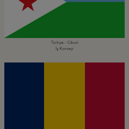
Türkiye - Cibuti
İş Konseyi