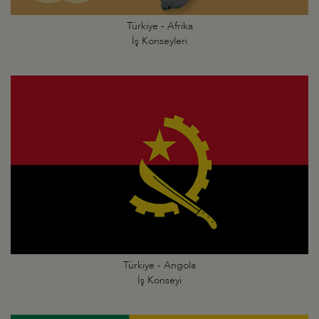
Türkiye - Afrika
İş Konseyleri
Türkiye - Angola
İş Konseyi