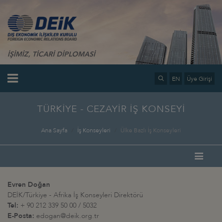
İŞİMİZ, TİCARİ DİPLOMASİ
EN
Üye Girişi
TÜRKİYE - CEZAYİR İŞ KONSEYİ
Ana Sayfa
İş Konseyleri
Ülke Bazlı İş Konseyleri
Evren Doğan
DEİK/Türkiye - Afrika İş Konseyleri Direktörü
Tel:
+ 90 212 339 50 00 / 5032
E-Posta:
edogan@deik.org.tr