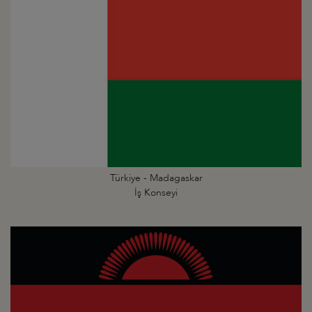
Türkiye - Madagaskar
İş Konseyi