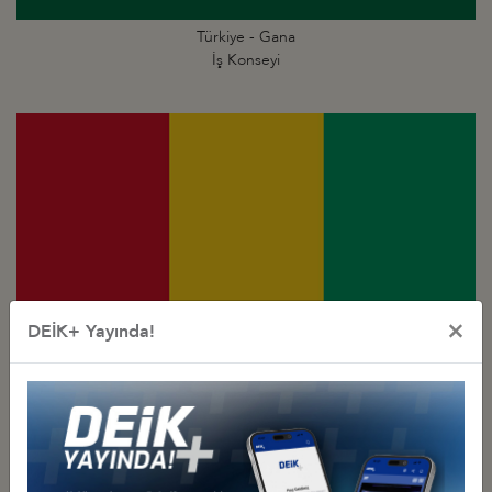
Türkiye - Gana
İş Konseyi
×
DEİK+ Yayında!
Türkiye - Gine
İş Konseyi