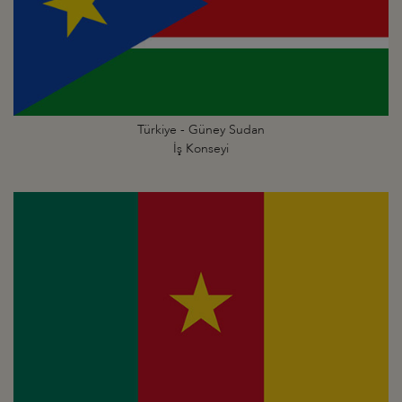
Türkiye - Güney Sudan
İş Konseyi