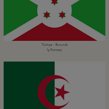
Türkiye - Burundi
İş Konseyi