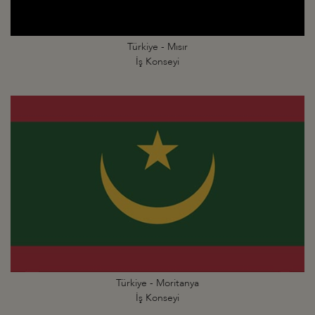
Türkiye - Mısır
İş Konseyi
Türkiye - Moritanya
İş Konseyi