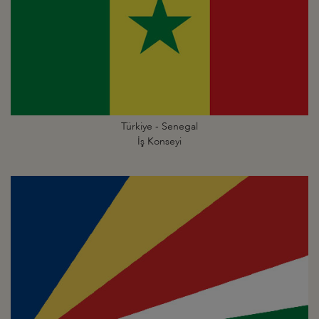
Türkiye - Senegal
İş Konseyi