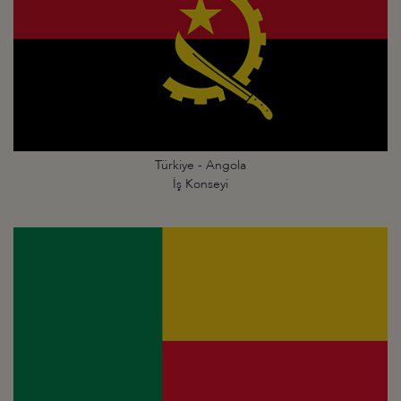
Türkiye - Angola
İş Konseyi