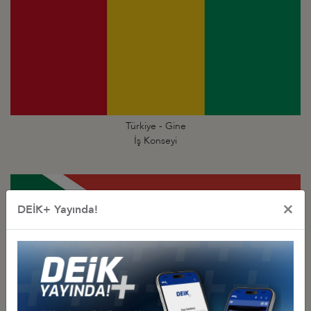
Türkiye - Gine
İş Konseyi
×
DEİK+ Yayında!