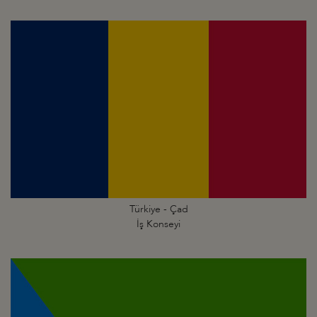
Türkiye - Çad
İş Konseyi