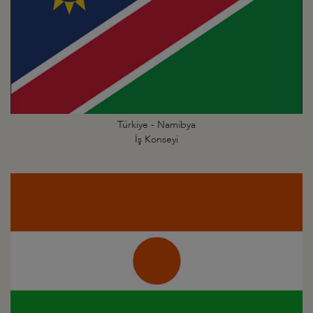
Türkiye - Namibya
İş Konseyi