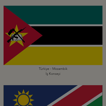
Türkiye - Mozambik
İş Konseyi