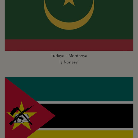
Türkiye - Moritanya
İş Konseyi