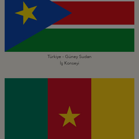
Türkiye - Güney Sudan
İş Konseyi