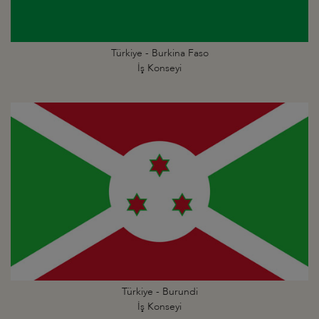
Türkiye - Burkina Faso
İş Konseyi
Türkiye - Burundi
İş Konseyi