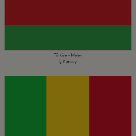
Türkiye - Malavi
İş Konseyi