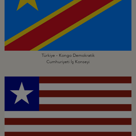
Türkiye - Kongo Demokratik
Cumhuriyeti İş Konseyi