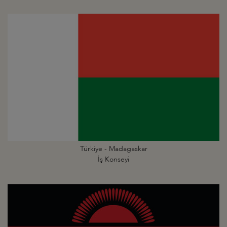
Türkiye - Madagaskar
İş Konseyi