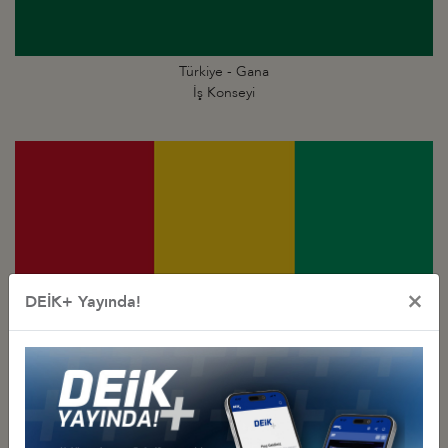
Türkiye - Gana
İş Konseyi
×
DEİK+ Yayında!
Türkiye - Gine
İş Konseyi