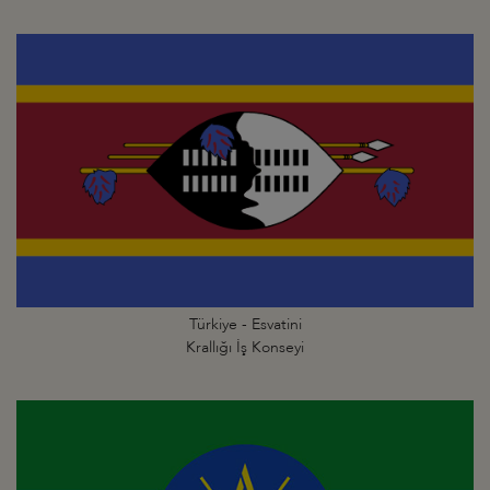
Türkiye - Esvatini
Krallığı İş Konseyi