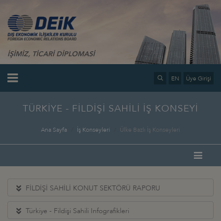
İŞİMİZ, TİCARİ DİPLOMASİ
EN
Üye Girişi
TÜRKİYE - FİLDİŞİ SAHİLİ İŞ KONSEYİ
Ana Sayfa
İş Konseyleri
Ülke Bazlı İş Konseyleri
FİLDİŞİ SAHİLİ KONUT SEKTÖRÜ RAPORU
Türkiye - Fildişi Sahili Infografikleri