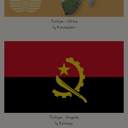
Türkiye - Afrika
İş Konseyleri
Türkiye - Angola
İş Konseyi