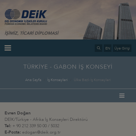
İŞİMİZ, TİCARİ DİPLOMASİ
EN
Üye Girişi
TÜRKİYE - GABON İŞ KONSEYİ
Ana Sayfa
İş Konseyleri
Ülke Bazlı İş Konseyleri
Evren Doğan
DEİK/Türkiye - Afrika İş Konseyleri Direktörü
Tel:
+ 90 212 339 50 00 / 5032
E-Posta:
edogan@deik.org.tr