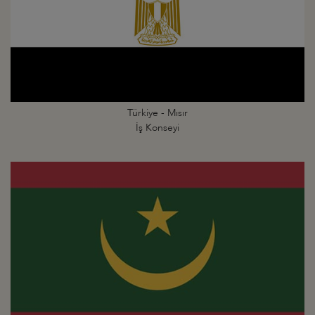
Türkiye - Mısır
İş Konseyi