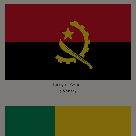
Türkiye - Angola
İş Konseyi