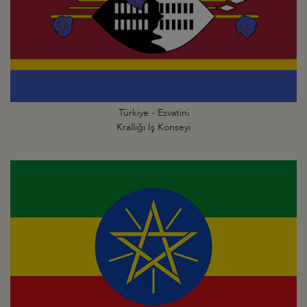
Türkiye - Esvatini
Krallığı İş Konseyi