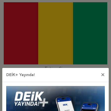
Türkiye - Gine
×
İş Konseyi
DEİK+ Yayında!