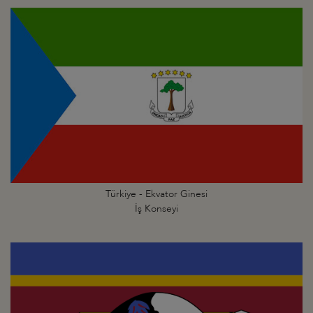
Türkiye - Ekvator Ginesi
İş Konseyi