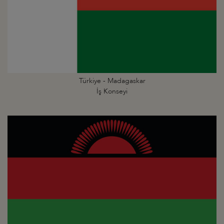
Türkiye - Madagaskar
İş Konseyi