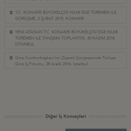
T.C. KONAKRİ BÜYÜKELÇİSİ HİLMİ EGE TÜREMEN İLE
GÖRÜŞME, 2 ŞUBAT 2019, KONAKRİ
YENİ ATANAN T.C. KONAKRİ BÜYÜKELÇİSİ EGE HİLMİ
TÜREMEN İLE TANIŞMA TOPLANTISI, 30 KASIM 2018,
İSTANBUL
Gine Cumhurbaşkanı’nın Ziyareti Çerçevesinde Türkiye-
Gine İş Forumu, 28 Aralık 2016, İstanbul
Diğer İş Konseyleri