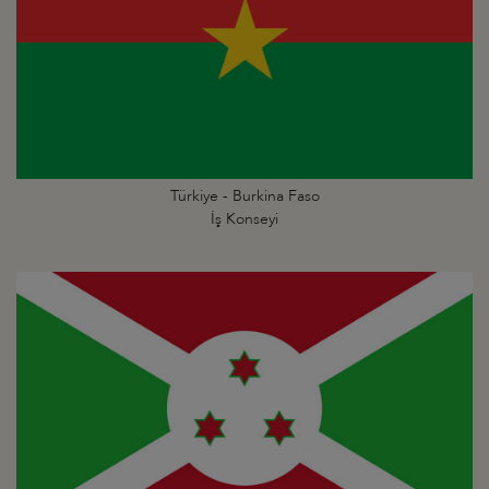
Türkiye - Burkina Faso
İş Konseyi