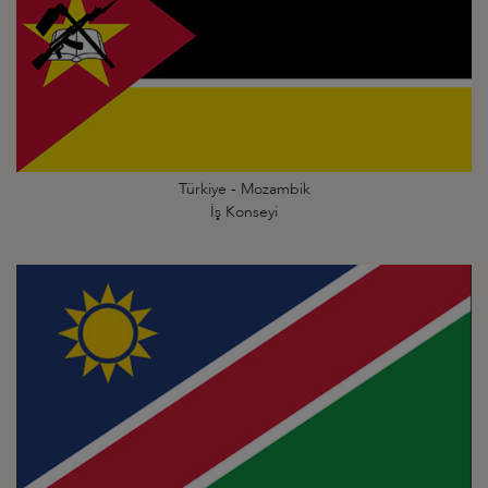
Türkiye - Mozambik
İş Konseyi