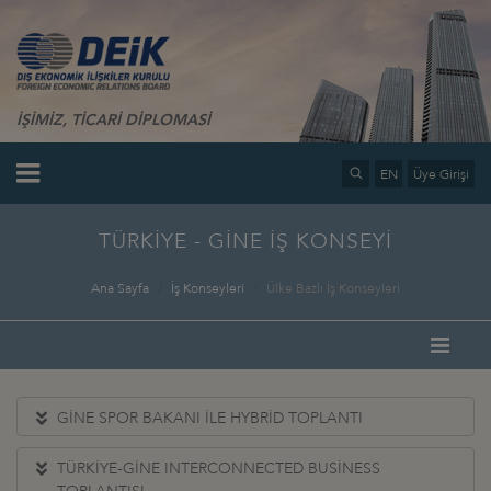
İŞİMİZ, TİCARİ DİPLOMASİ
EN
Üye Girişi
TÜRKİYE - GİNE İŞ KONSEYİ
Ana Sayfa
İş Konseyleri
Ülke Bazlı İş Konseyleri
GİNE SPOR BAKANI İLE HYBRİD TOPLANTI
TÜRKİYE-GİNE INTERCONNECTED BUSİNESS