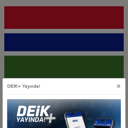
Türkiye - Gambiya
×
DEİK+ Yayında!
İş Konseyi