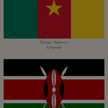
Türkiye - Kamerun
İş Konseyi