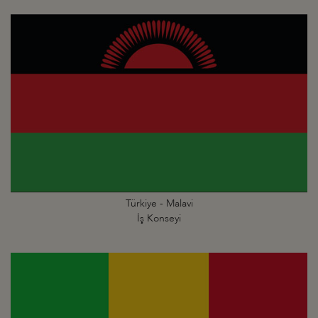
Türkiye - Malavi
İş Konseyi