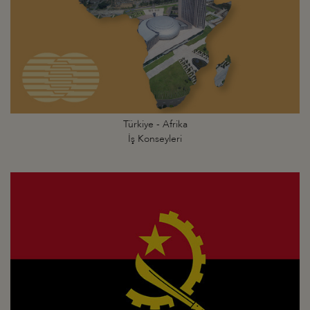
Türkiye - Afrika
İş Konseyleri