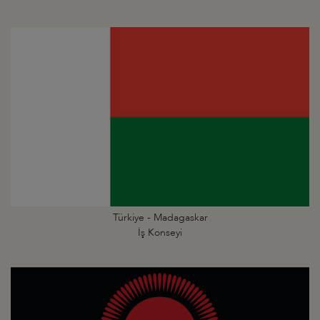
Türkiye - Madagaskar
İş Konseyi