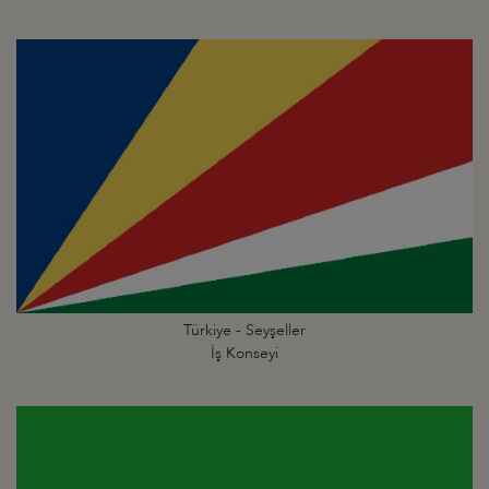
Türkiye - Seyşeller
İş Konseyi