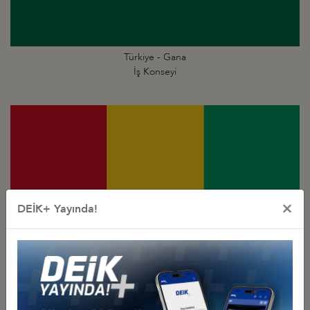
Türkiye - Gana
İş Konseyi
×
DEİK+ Yayında!
Türkiye - Gine
İş Konseyi