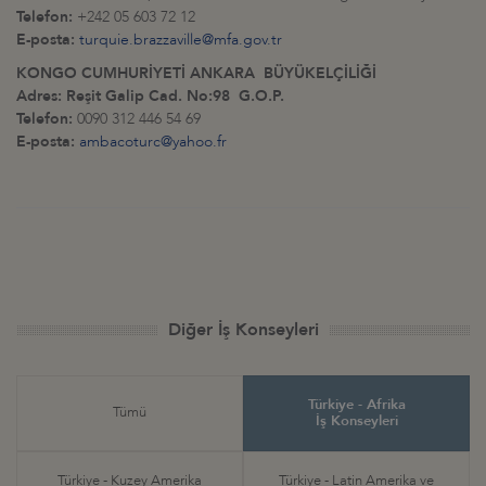
Telefon:
+242 05 603 72 12
E-posta:
turquie.brazzaville@mfa.gov.tr
KONGO CUMHURİYETİ ANKARA BÜYÜKELÇİLİĞİ
Adres: Reşit Galip Cad. No:98 G.O.P.
Telefon:
0090 312 446 54 69
E-posta:
ambacoturc@yahoo.fr
Diğer İş Konseyleri
Türkiye - Afrika
Tümü
İş Konseyleri
Türkiye - Kuzey Amerika
Türkiye - Latin Amerika ve