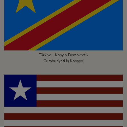
Türkiye - Kongo Demokratik
Cumhuriyeti İş Konseyi