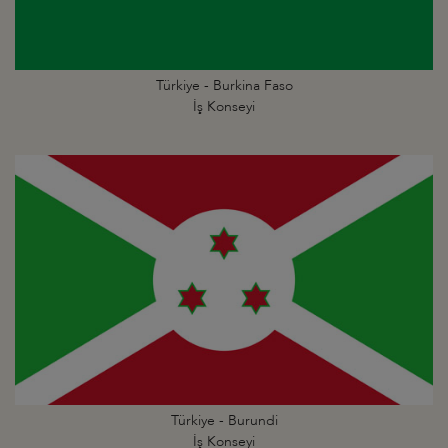
Türkiye - Burkina Faso
İş Konseyi
Türkiye - Burundi
İş Konseyi