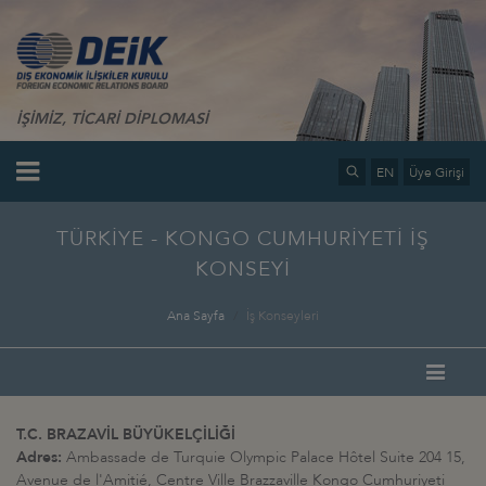
İŞİMİZ, TİCARİ DİPLOMASİ
EN
Üye Girişi
TÜRKİYE - KONGO CUMHURİYETİ İŞ
KONSEYİ
Ana Sayfa
İş Konseyleri
T.C. BRAZAVİL BÜYÜKELÇİLİĞİ
Adres:
Ambassade de Turquie Olympic Palace Hôtel Suite 204 15,
Avenue de l'Amitié, Centre Ville Brazzaville Kongo Cumhuriyeti