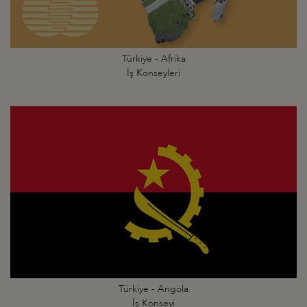
Türkiye - Afrika
İş Konseyleri
Türkiye - Angola
İş Konseyi