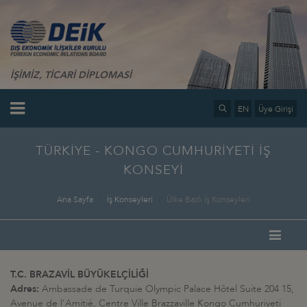
İŞİMİZ, TİCARİ DİPLOMASİ
EN
Üye Girişi
TÜRKİYE - KONGO CUMHURİYETİ İŞ
KONSEYİ
Ana Sayfa
İş Konseyleri
Ülke Bazlı İş Konseyleri
T.C. BRAZAVİL BÜYÜKELÇİLİĞİ
Adres:
Ambassade de Turquie Olympic Palace Hôtel Suite 204 15,
Avenue de l'Amitié, Centre Ville Brazzaville Kongo Cumhuriyeti