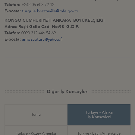
Telefon:
+242 05 603 72 12
E-posta:
turquie.brazzaville@mfa.gov.tr
KONGO CUMHURİYETİ ANKARA BÜYÜKELÇİLİĞİ
Adres: Reşit Galip Cad. No:98 G.O.P.
Telefon:
0090 312 446 54 69
E-posta:
ambacoturc@yahoo.fr
Diğer İş Konseyleri
Türkiye - Afrika
Tümü
İş Konseyleri
Türkiye - Kuzey Amerika
Türkiye - Latin Amerika ve