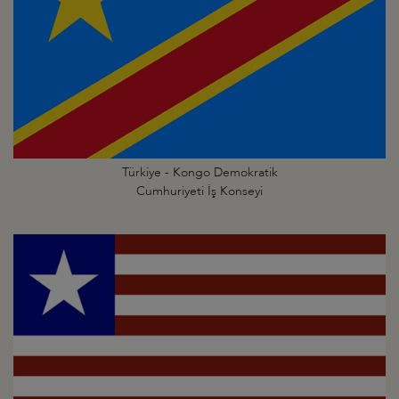
Türkiye - Kongo Demokratik
Cumhuriyeti İş Konseyi