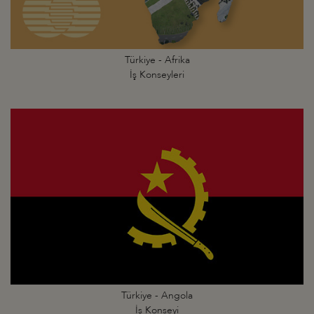
Türkiye - Afrika
İş Konseyleri
Türkiye - Angola
İş Konseyi