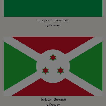
Türkiye - Burkina Faso
İş Konseyi
Türkiye - Burundi
İş Konseyi