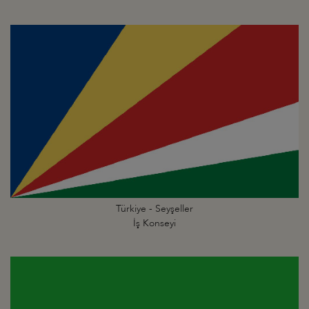
Türkiye - Seyşeller
İş Konseyi