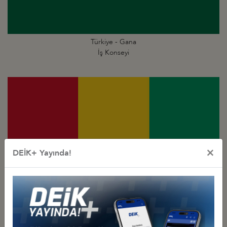
Türkiye - Gana
İş Konseyi
×
DEİK+ Yayında!
Türkiye - Gine
İş Konseyi