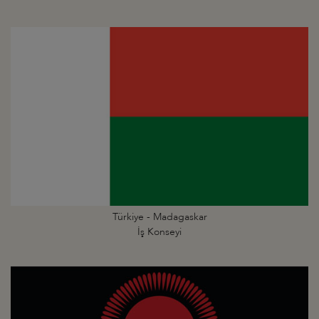
Türkiye - Madagaskar
İş Konseyi