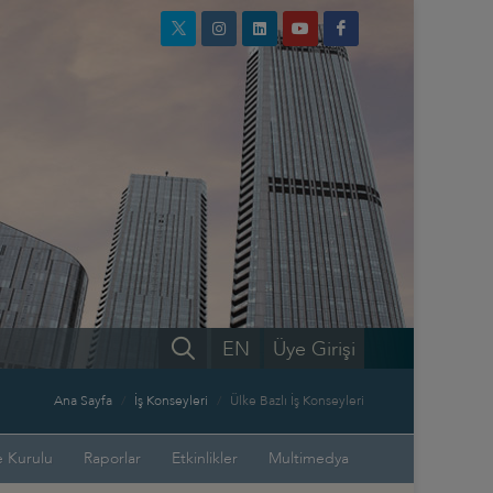
EN
Üye Girişi
Ana Sayfa
İş Konseyleri
Ülke Bazlı İş Konseyleri
 Kurulu
Raporlar
Etkinlikler
Multimedya