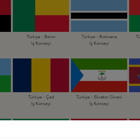
Türkiye - Benin
Türkiye - Botsvana
Tü
İş Konseyi
İş Konseyi
Türkiye - Çad
Türkiye - Ekvator Ginesi
İş Konseyi
İş Konseyi