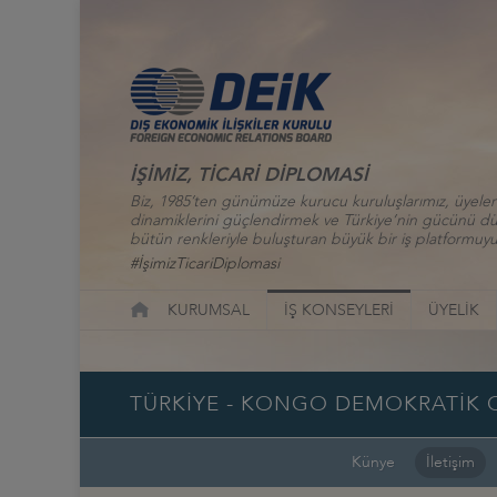
İŞİMİZ, TİCARİ DİPLOMASİ
Biz, 1985’ten günümüze kurucu kuruluşlarımız, üyelerim
dinamiklerini güçlendirmek ve Türkiye’nin gücünü düny
bütün renkleriyle buluşturan büyük bir iş platformuyu
#İşimizTicariDiplomasi
KURUMSAL
İŞ KONSEYLERİ
ÜYELİK
TÜRKİYE - KONGO DEMOKRATİK C
Künye
İletişim