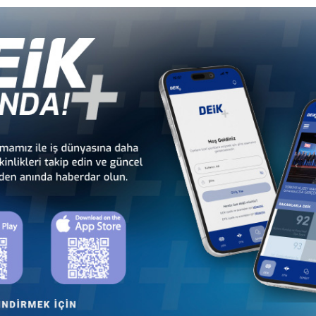
li
Türkiye - Gabon
Türkiye - Gambiya
İş Konseyi
İş Konseyi
dan
Türkiye - Kamerun
Türkiye - Kenya
İş Konseyi
İş Konseyi
Cu
Türkiye - Madagaskar
Türkiye - Malavi