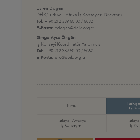
Evren Doğan
DEİK/Türkiye - Afrika İş Konseyleri Direktörü
Tel:
+ 90 212 339 50 00 / 5032
E-Posta:
edogan@deik.org.tr
Simge Ayşe Öngün
İş Konseyi Koordinatör Yardımcısı
Tel:
+ 90 212 339 50 00 / 5062
E-Posta:
drc@deik.org.tr
Türkiye
Tümü
İş Ko
Türkiye - Avrasya
Türkiye
İş Konseyleri
İş Ko