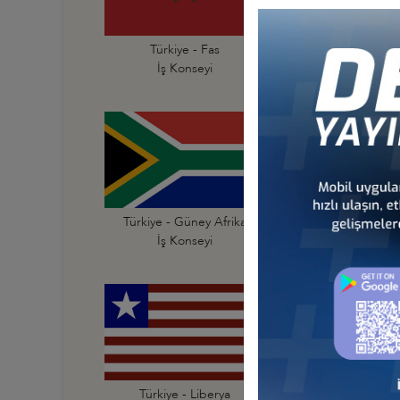
Türkiye - Fas
Türkiye - Fildişi Sahi
İş Konseyi
İş Konseyi
Türkiye - Güney Afrika
Türkiye - Güney Su
İş Konseyi
İş Konseyi
Türkiye - Liberya
Türkiye - Libya