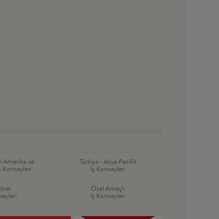
in Amerika ve
Türkiye - Asya Pasifik
ş Konseyleri
İş Konseyleri
örel
Özel Amaçlı
seyleri
İş Konseyleri