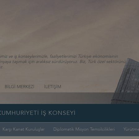
iz ve iş konseylerimizle, faaliyetlerimizi Türkiye ekonomisinin
aya taşımak için aralıksız sürdürüyoruz. Biz, Türk özel sektörünü
z.
BİLGİ MERKEZİ
İLETİŞİM
UMHURİYETİ İŞ KONSEYİ
Karşı Kanat Kuruluşlar
Diplomatik Misyon Temsilcilikleri
Yürütme