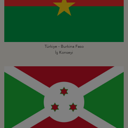
Türkiye - Burkina Faso
İş Konseyi