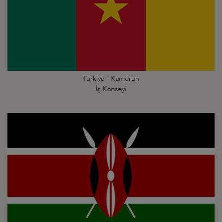
Türkiye - Kamerun
İş Konseyi