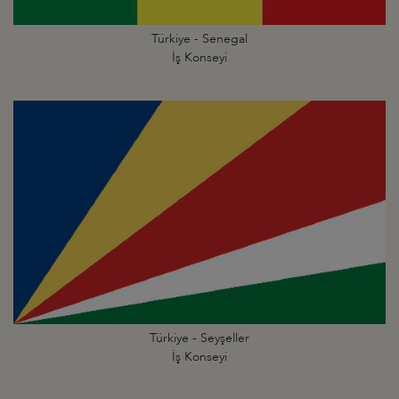
Türkiye - Senegal
İş Konseyi
Türkiye - Seyşeller
İş Konseyi