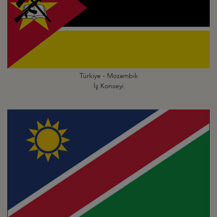
Türkiye - Mozambik
İş Konseyi