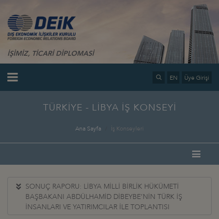
İŞİMİZ, TİCARİ DİPLOMASİ
EN
Üye Girişi
TÜRKİYE - LİBYA İŞ KONSEYİ
Ana Sayfa
İş Konseyleri
SONUÇ RAPORU: LİBYA MİLLİ BİRLİK HÜKÜMETİ
BAŞBAKANI ABDÜLHAMİD DİBEYBE’NİN TÜRK İŞ
İNSANLARI VE YATIRIMCILAR İLE TOPLANTISI