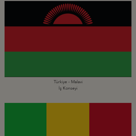
Türkiye - Malavi
İş Konseyi