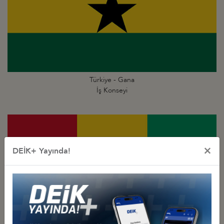
Türkiye - Gana
İş Konseyi
×
DEİK+ Yayında!