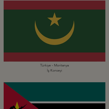
Türkiye - Moritanya
İş Konseyi