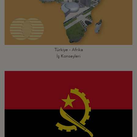
Türkiye - Afrika
İş Konseyleri