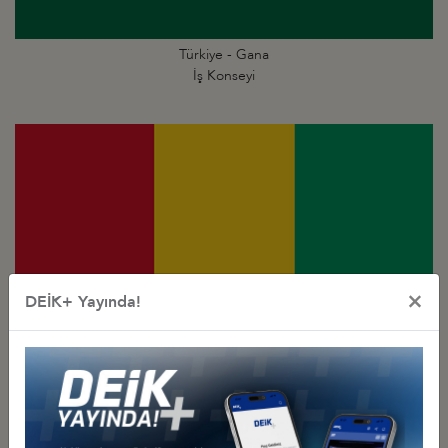
Türkiye - Gana
İş Konseyi
×
DEİK+ Yayında!
Türkiye - Gine
İş Konseyi