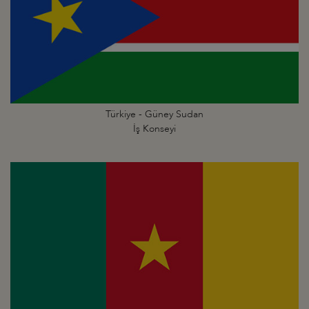
Türkiye - Güney Sudan
İş Konseyi