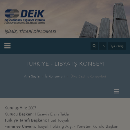
İŞİMİZ, TİCARİ DİPLOMASİ
EN
Üye Girişi
TÜRKİYE - LİBYA İŞ KONSEYİ
Ana Sayfa
İş Konseyleri
Ülke Bazlı İş Konseyleri
Kuruluş Yılı:
2007
Kurucu Başkan:
Hüseyin Ersin Takla
Türkiye Tarafı Başkanı:
Fuat Tosyalı
Firma ve Unvanı:
Tosyalı Holding A.Ş. - Yönetim Kurulu Başkanı