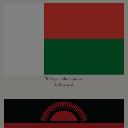
Türkiye - Madagaskar
İş Konseyi