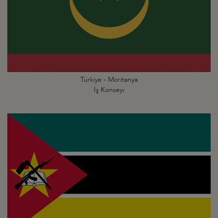
Türkiye - Moritanya
İş Konseyi