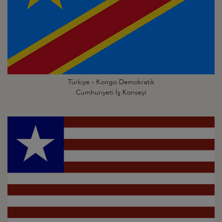
Türkiye - Kongo Demokratik
Cumhuriyeti İş Konseyi