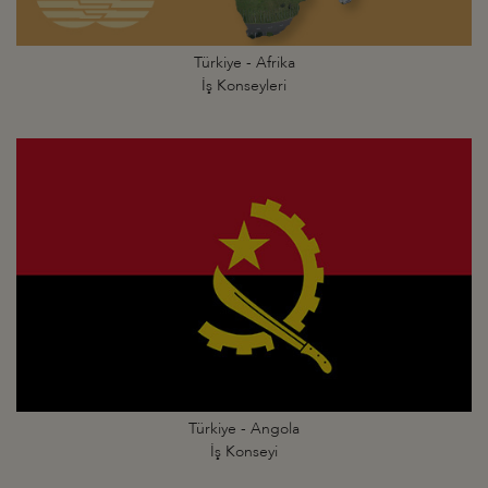
Türkiye - Afrika
İş Konseyleri
Türkiye - Angola
İş Konseyi