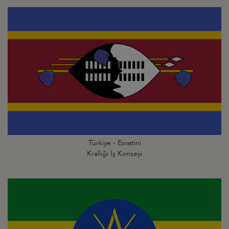
Türkiye - Esvatini
Krallığı İş Konseyi