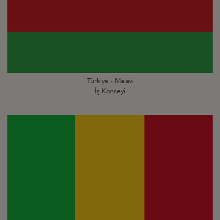
Türkiye - Malavi
İş Konseyi