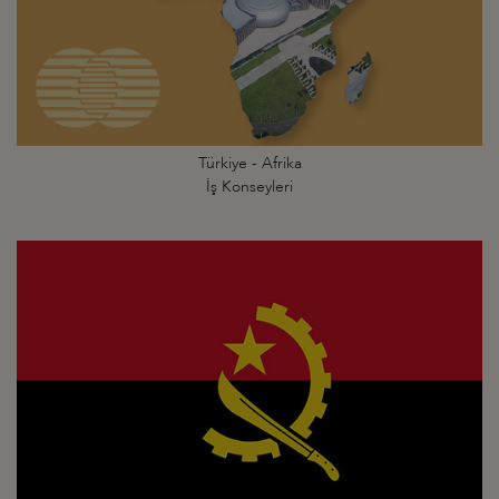
Türkiye - Afrika
İş Konseyleri