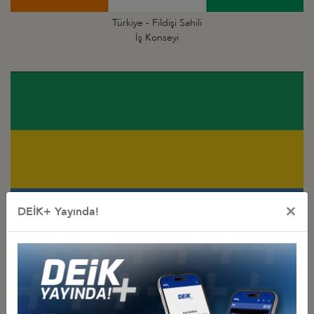
Türkiye - Fildişi Sahili
İş Konseyi
×
DEİK+ Yayında!
Türkiye - Gabon
İş Konseyi