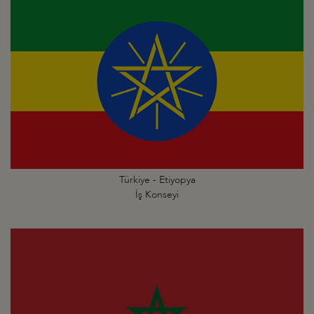
Türkiye - Etiyopya
İş Konseyi