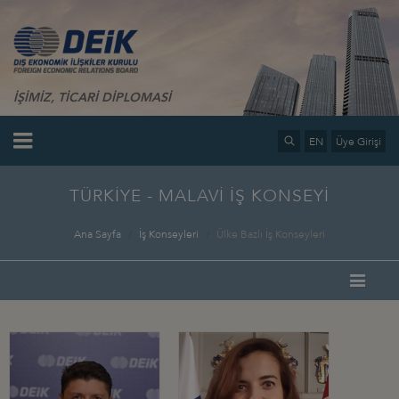
İŞİMİZ, TİCARİ DİPLOMASİ
EN
Üye Girişi
TÜRKİYE - MALAVİ İŞ KONSEYİ
Ana Sayfa
İş Konseyleri
Ülke Bazlı İş Konseyleri