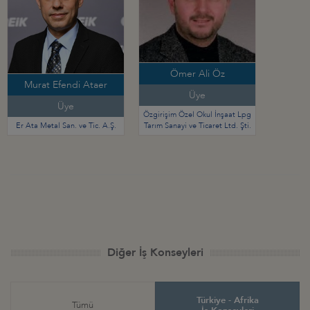
Ömer Ali Öz
Murat Efendi Ataer
Üye
Üye
Özgirişim Özel Okul İnşaat Lpg
Er Ata Metal San. ve Tic. A.Ş.
Tarım Sanayi ve Ticaret Ltd. Şti.
Diğer İş Konseyleri
Türkiye - Afrika
Tümü