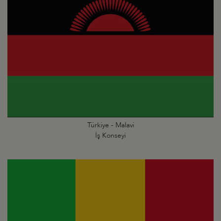
Türkiye - Malavi
İş Konseyi