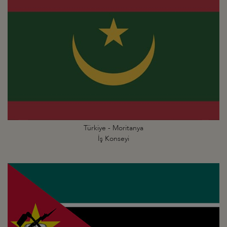
Türkiye - Moritanya
İş Konseyi