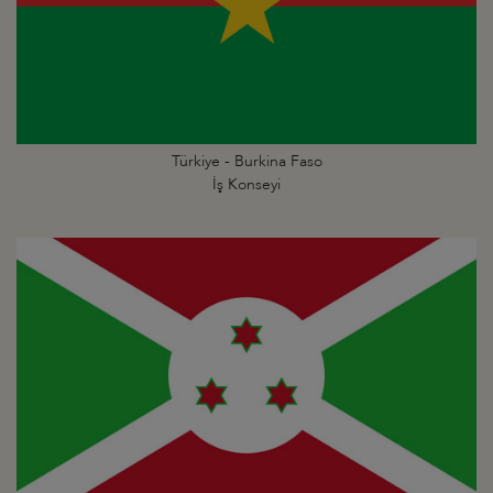
Türkiye - Burkina Faso
İş Konseyi