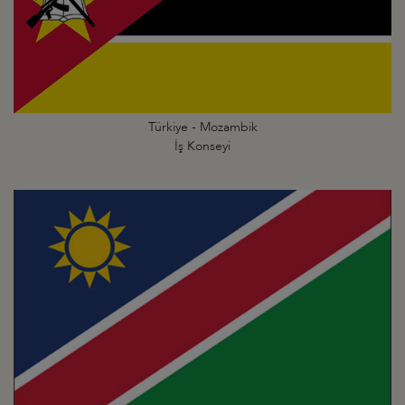
Türkiye - Mozambik
İş Konseyi