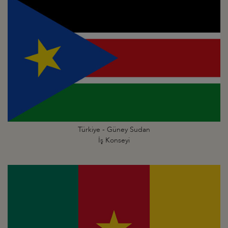
Türkiye - Güney Sudan
İş Konseyi