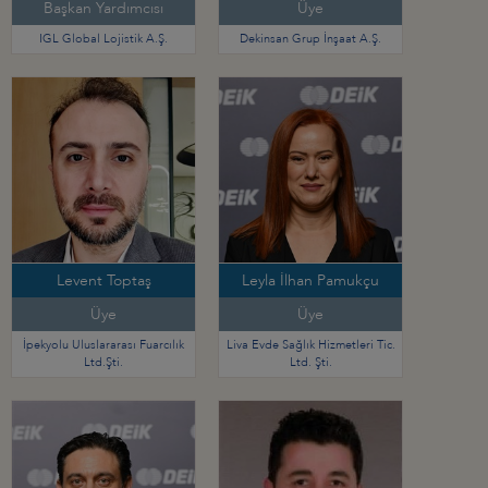
Başkan Yardımcısı
Üye
IGL Global Lojistik A.Ş.
Dekinsan Grup İnşaat A.Ş.
Levent Toptaş
Leyla İlhan Pamukçu
Üye
Üye
İpekyolu Uluslararası Fuarcılık
Liva Evde Sağlık Hizmetleri Tic.
Ltd.Şti.
Ltd. Şti.