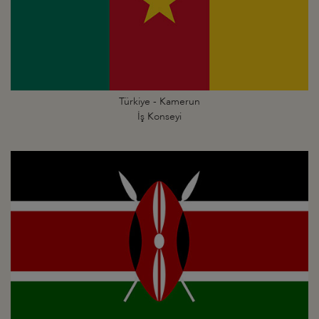
Türkiye - Kamerun
İş Konseyi