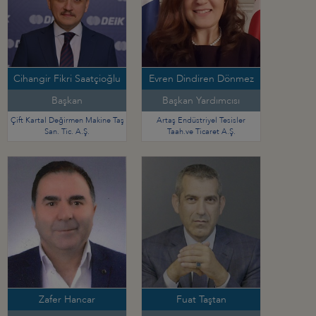
Cihangir Fikri Saatçioğlu
Evren Dindiren Dönmez
Başkan
Başkan Yardımcısı
Çift Kartal Değirmen Makine Taş
Artaş Endüstriyel Tesisler
San. Tic. A.Ş.
Taah.ve Ticaret A.Ş.
Zafer Hancar
Fuat Taştan