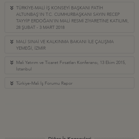
TÜRKİYE-MALİ İŞ KONSEYİ BAŞKANI FATİH
ALTUNBAŞ'IN T.C. CUMHURBAŞKANI SAYIN RECEP
TAYYİP ERDOĞAN'IN MALİ RESMİ ZİYARETİNE KATILIMI,
28 ŞUBAT - 3 MART 2018
MALİ SINAİ VE KALKINMA BAKANI İLE ÇALIŞMA
YEMEĞİ, İZMİR
Mali Yatırım ve Ticaret Fırsatları Konferansı, 13 Ekim 2015,
İstanbul
Türkiye-Mali İş Forumu Rapor
Diğer İş Konseyleri