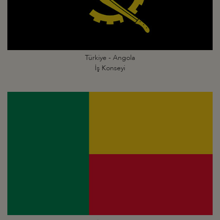
Türkiye - Angola
İş Konseyi