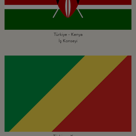
Türkiye - Kenya
İş Konseyi