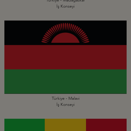
Türkiye - Madagaskar
İş Konseyi
Türkiye - Malavi
İş Konseyi