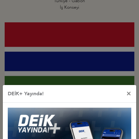
Türkiye - Gabon
İş Konseyi
×
DEİK+ Yayında!
Türkiye - Gambiya
İş Konseyi