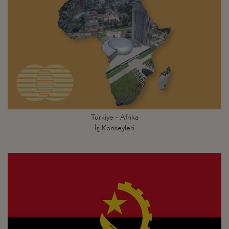
Türkiye - Afrika
İş Konseyleri