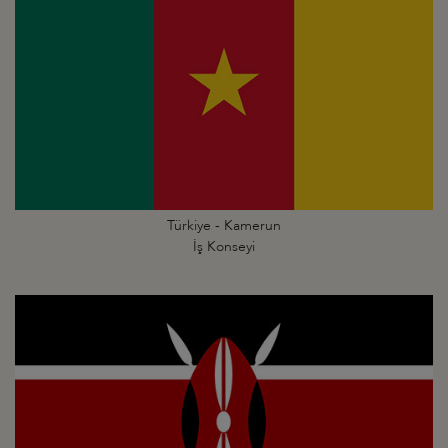
Türkiye - Kamerun
İş Konseyi