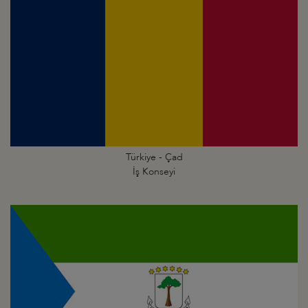
Türkiye - Çad
İş Konseyi