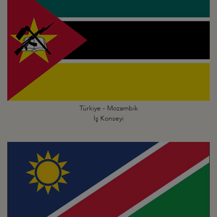
Türkiye - Mozambik
İş Konseyi