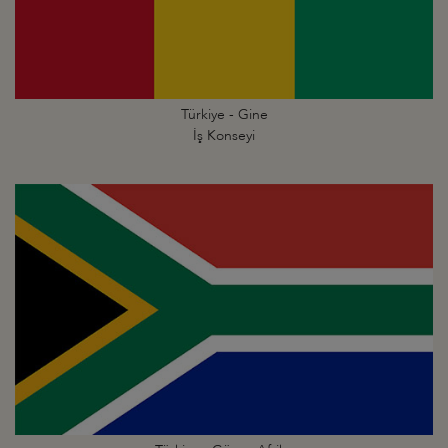
Türkiye - Gine
İş Konseyi