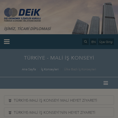
İŞİMİZ, TİCARİ DİPLOMASİ
EN
Üye Girişi
TÜRKİYE - MALİ İŞ KONSEYİ
Ana Sayfa
İş Konseyleri
Ülke Bazlı İş Konseyleri
TÜRKİYE-MALİ İŞ KONSEYİ MALİ HEYET ZİYARETİ
TÜRKİYE-MALİ İŞ KONSEYİ’NİN HEYET ZİYARETİ