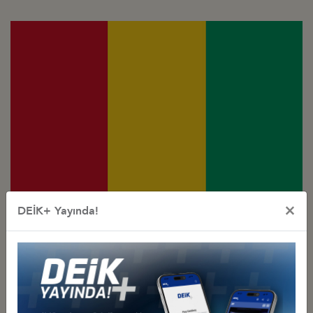
×
Türkiye - Gine
DEİK+ Yayında!
İş Konseyi