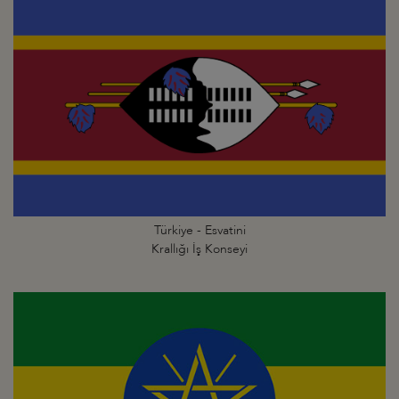
Türkiye - Esvatini
Krallığı İş Konseyi