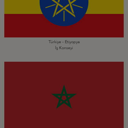
Türkiye - Etiyopya
İş Konseyi