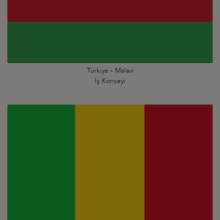
Türkiye - Malavi
İş Konseyi