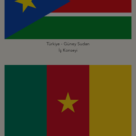
Türkiye - Güney Sudan
İş Konseyi