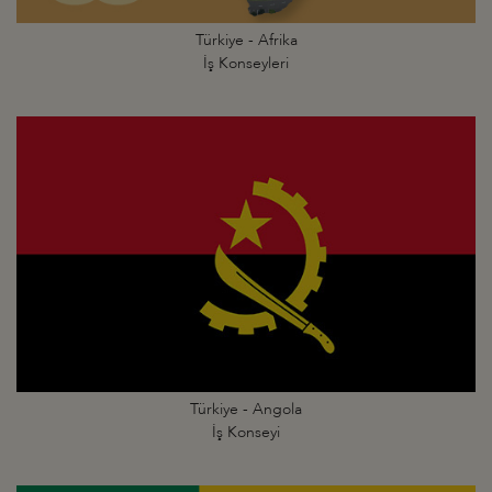
Türkiye - Afrika
İş Konseyleri
Türkiye - Angola
İş Konseyi