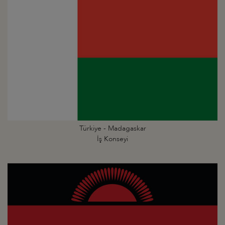
Türkiye - Madagaskar
İş Konseyi