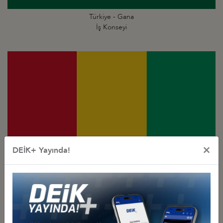
Türkiye - Gana
İş Konseyi
×
DEİK+ Yayında!
Türkiye - Gine
İş Konseyi