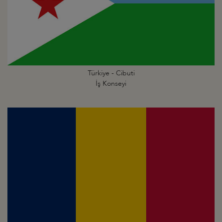
Türkiye - Cibuti
İş Konseyi