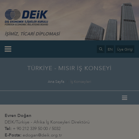
İŞİMİZ, TİCARİ DİPLOMASİ
EN
Üye Girişi
TÜRKİYE - MISIR İŞ KONSEYİ
Ana Sayfa
İş Konseyleri
Evren Doğan
DEİK/Türkiye - Afrika İş Konseyleri Direktörü
Tel:
+ 90 212 339 50 00 / 5032
E-Posta:
edogan@deik.org.tr