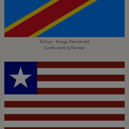
Türkiye - Kongo Demokratik
Cumhuriyeti İş Konseyi