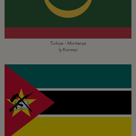
Türkiye - Moritanya
İş Konseyi