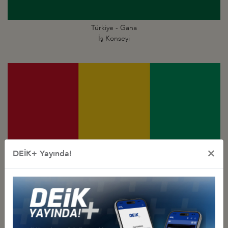
Türkiye - Gana
İş Konseyi
×
DEİK+ Yayında!
Türkiye - Gine
İş Konseyi