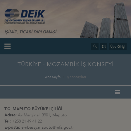
İŞİMİZ, TİCARİ DİPLOMASİ
EN
Üye Girişi
TÜRKİYE - MOZAMBİK İŞ KONSEYİ
Ana Sayfa
İş Konseyleri
T.C. MAPUTO BÜYÜKELÇİLİĞİ
Adres:
Av Marginal, 3901, Maputo
Tel:
+258 21 49 41 22
E-posta:
embassy.maputo@mfa.gov.tr