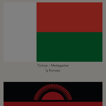
Türkiye - Madagaskar
İş Konseyi