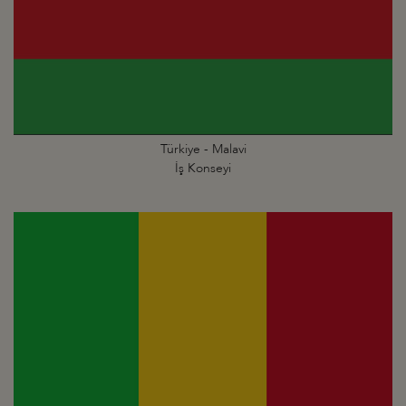
Türkiye - Malavi
İş Konseyi