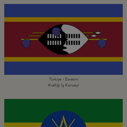
Türkiye - Esvatini
Krallığı İş Konseyi