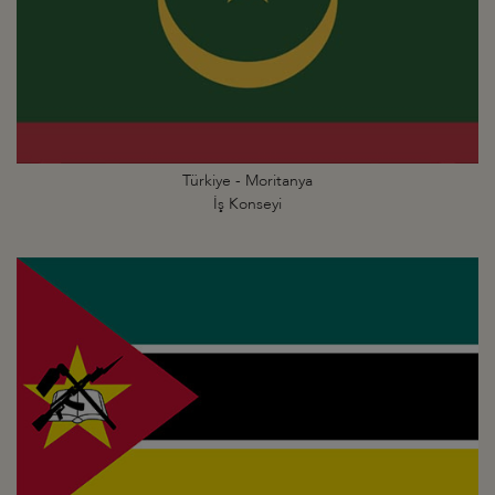
Türkiye - Moritanya
İş Konseyi