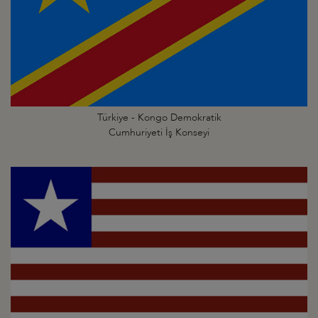
Türkiye - Kongo Demokratik
Cumhuriyeti İş Konseyi