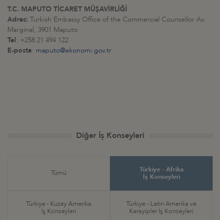
T.C. MAPUTO TİCARET MÜŞAVİRLİĞİ
Adres:
Turkish Embassy Office of the Commercial Counsellor Av
Marginal, 3901 Maputo
Tel
: +258 21 494 122
E-posta
:
maputo@ekonomi.gov.tr
Diğer İş Konseyleri
Türkiye - Afrika
Tümü
İş Konseyleri
Türkiye - Kuzey Amerika
Türkiye - Latin Amerika ve
İş Konseyleri
Karayipler İş Konseyleri