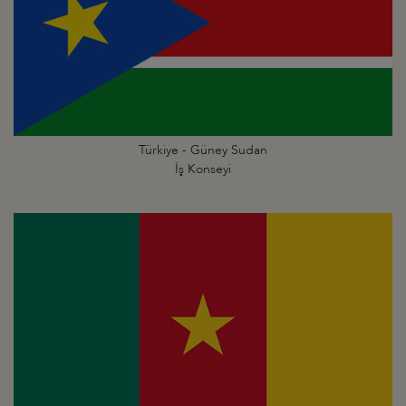
Türkiye - Güney Sudan
İş Konseyi