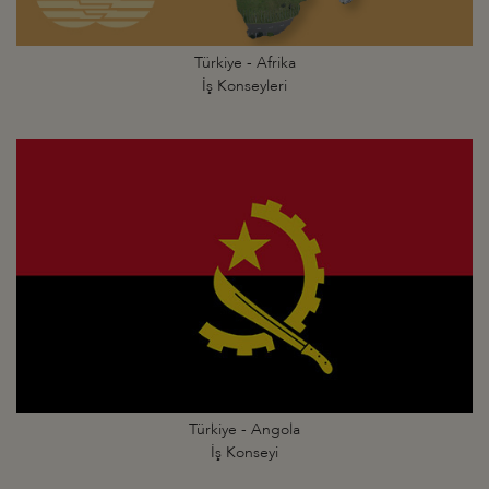
Türkiye - Afrika
İş Konseyleri
Türkiye - Angola
İş Konseyi