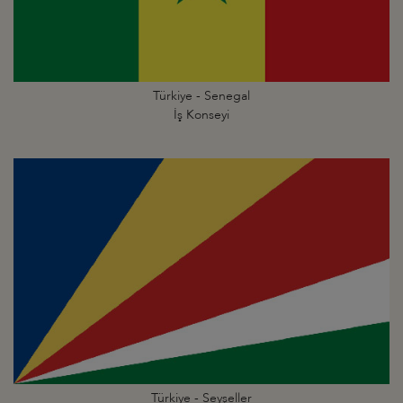
Türkiye - Senegal
İş Konseyi
Türkiye - Seyşeller