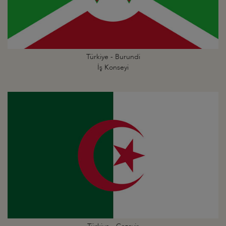
Türkiye - Burundi
İş Konseyi