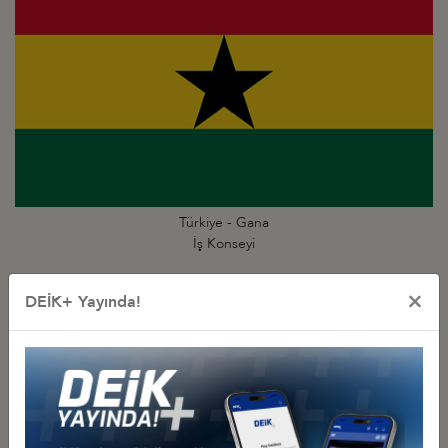
Türkiye - Gana
İş Konseyi
×
DEİK+ Yayında!