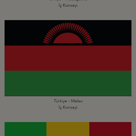
İş Konseyi
Türkiye - Malavi
İş Konseyi