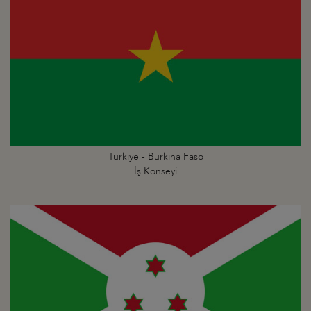
Türkiye - Burkina Faso
İş Konseyi