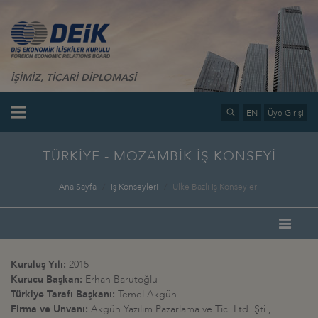
İŞİMİZ, TİCARİ DİPLOMASİ
EN
Üye Girişi
TÜRKİYE - MOZAMBİK İŞ KONSEYİ
Ana Sayfa
İş Konseyleri
Ülke Bazlı İş Konseyleri
Kuruluş Yılı:
2015
Kurucu Başkan:
Erhan Barutoğlu
Türkiye Tarafı Başkanı:
Temel Akgün
Firma ve Unvanı:
Akgün Yazılım Pazarlama ve Tic. Ltd. Şti.,