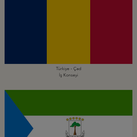
Türkiye - Çad
İş Konseyi