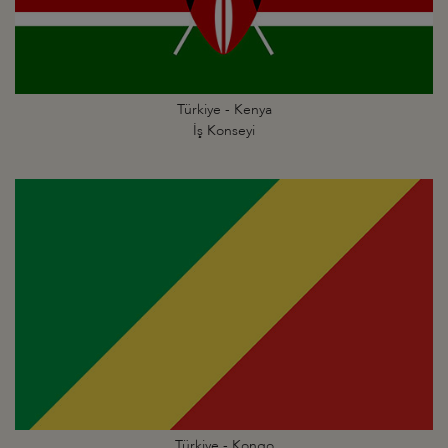
Türkiye - Kenya
İş Konseyi
Türkiye - Kongo