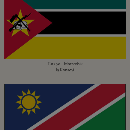
Türkiye - Mozambik
İş Konseyi