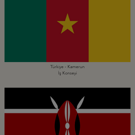
Türkiye - Kamerun
İş Konseyi