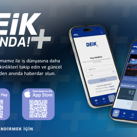
li
Türkiye - Gabon
Türkiye - Gambiya
İş Konseyi
İş Konseyi
dan
Türkiye - Kamerun
Türkiye - Kenya
İş Konseyi
İş Konseyi
Cu
Türkiye - Madagaskar
Türkiye - Malavi
İş Konseyi
İş Konseyi