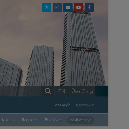
EN
Üye Girişi
Ana Sayfa
İş Konseyleri
 Kurulu
Raporlar
Etkinlikler
Multimedya