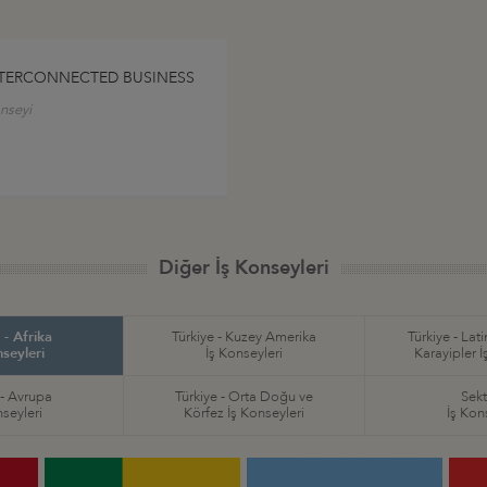
NTERCONNECTED BUSINESS
onseyi
Diğer İş Konseyleri
 - Afrika
Türkiye - Kuzey Amerika
Türkiye - Lat
nseyleri
İş Konseyleri
Karayipler İ
 - Avrupa
Türkiye - Orta Doğu ve
Sekt
nseyleri
Körfez İş Konseyleri
İş Kon