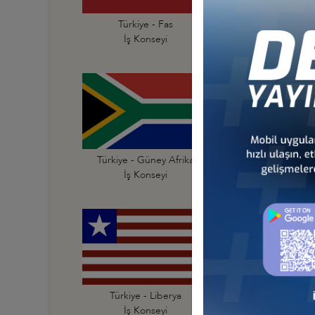
Türkiye - Fas
Türkiye - Fildişi Sahi
İş Konseyi
İş Konseyi
Türkiye - Güney Afrika
Türkiye - Güney Su
İş Konseyi
İş Konseyi
Türkiye - Liberya
Türkiye - Libya
İş Konseyi
İş Konseyi