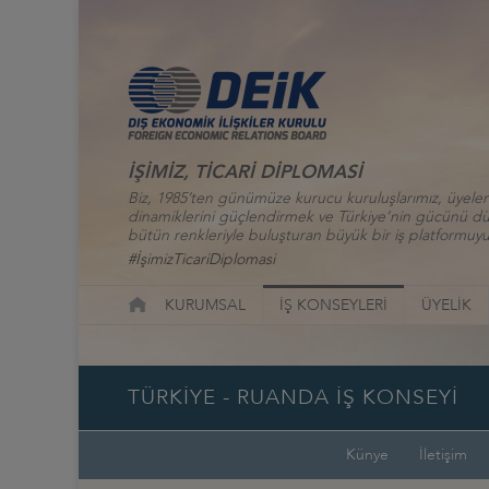
İŞİMİZ, TİCARİ DİPLOMASİ
Biz, 1985’ten günümüze kurucu kuruluşlarımız, üyelerim
dinamiklerini güçlendirmek ve Türkiye’nin gücünü düny
bütün renkleriyle buluşturan büyük bir iş platformuyu
#İşimizTicariDiplomasi
KURUMSAL
İŞ KONSEYLERİ
ÜYELİK
TÜRKİYE - RUANDA İŞ KONSEYİ
Künye
İletişim