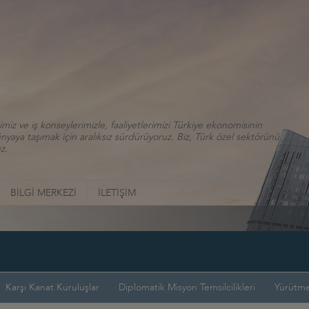
iz ve iş konseylerimizle, faaliyetlerimizi Türkiye ekonomisinin
aya taşımak için aralıksız sürdürüyoruz. Biz, Türk özel sektörünü
z.
BİLGİ MERKEZİ
İLETİŞİM
Karşı Kanat Kuruluşlar
Diplomatik Misyon Temsilcilikleri
Yürütme