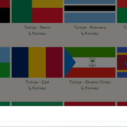
Türkiye - Benin
Türkiye - Botsvana
Tü
İş Konseyi
İş Konseyi
Türkiye - Çad
Türkiye - Ekvator Ginesi
İş Konseyi
İş Konseyi