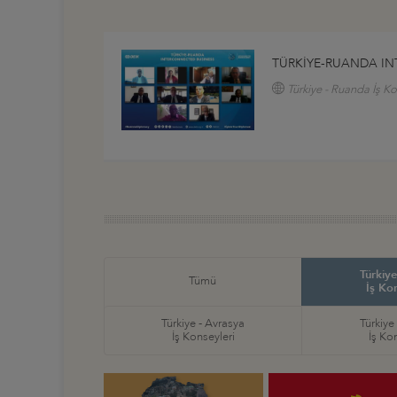
TÜRKİYE-RUANDA I
Türkiye - Ruanda İş K
Türkiye
Tümü
İş Ko
Türkiye - Avrasya
Türkiye
İş Konseyleri
İş Ko