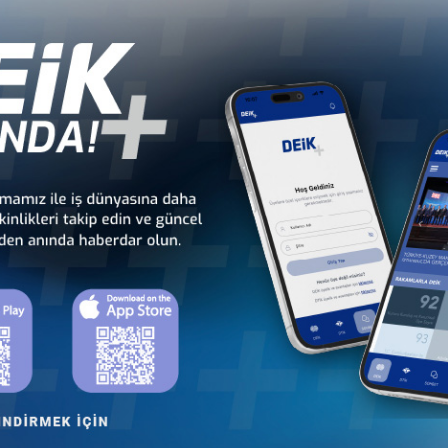
li
Türkiye - Gabon
Türkiye - Gambiya
İş Konseyi
İş Konseyi
dan
Türkiye - Kamerun
Türkiye - Kenya
İş Konseyi
İş Konseyi
Cu
Türkiye - Madagaskar
Türkiye - Malavi
İş Konseyi
İş Konseyi