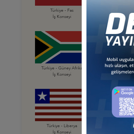
Türkiye - Fas
Türkiye - Fildişi Sahi
İş Konseyi
İş Konseyi
Türkiye - Güney Afrika
Türkiye - Güney Su
İş Konseyi
İş Konseyi
Türkiye - Liberya
Türkiye - Libya
İş Konseyi
İş Konseyi