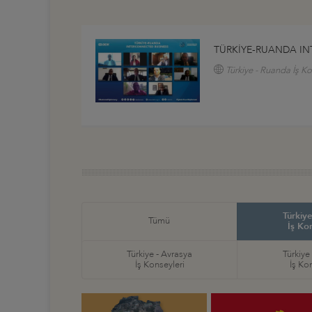
TÜRKİYE-RUANDA I
Türkiye - Ruanda İş K
Türkiye
Tümü
İş Ko
Türkiye - Avrasya
Türkiye
İş Konseyleri
İş Ko