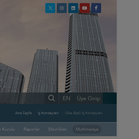
EN
Üye Girişi
Ana Sayfa
İş Konseyleri
Ülke Bazlı İş Konseyleri
 Kurulu
Raporlar
Etkinlikler
Multimedya