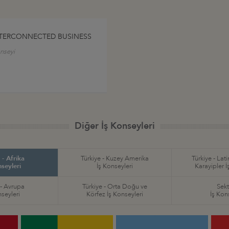
NTERCONNECTED BUSINESS
onseyi
Diğer İş Konseyleri
 - Afrika
Türkiye - Kuzey Amerika
Türkiye - Lat
nseyleri
İş Konseyleri
Karayipler İ
 - Avrupa
Türkiye - Orta Doğu ve
Sekt
nseyleri
Körfez İş Konseyleri
İş Kon