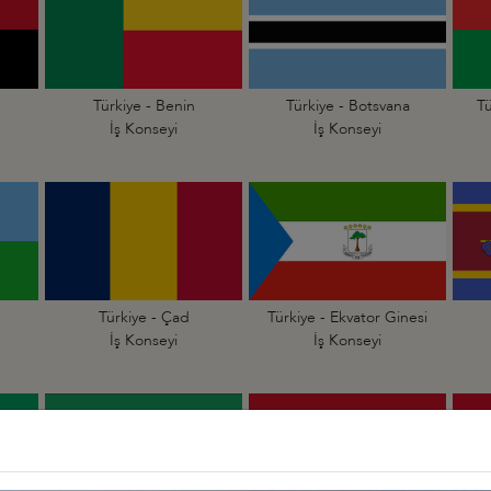
Türkiye - Benin
Türkiye - Botsvana
Tü
İş Konseyi
İş Konseyi
Türkiye - Çad
Türkiye - Ekvator Ginesi
İş Konseyi
İş Konseyi