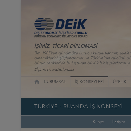
İŞİMİZ, TİCARİ DİPLOMASİ
Biz, 1985’ten günümüze kurucu kuruluşlarımız, üyelerim
dinamiklerini güçlendirmek ve Türkiye’nin gücünü düny
bütün renkleriyle buluşturan büyük bir iş platformuyu
#İşimizTicariDiplomasi
KURUMSAL
İŞ KONSEYLERİ
ÜYELİK
TÜRKİYE - RUANDA İŞ KONSEYİ
Künye
İletişim