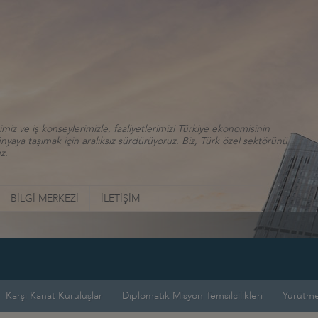
iz ve iş konseylerimizle, faaliyetlerimizi Türkiye ekonomisinin
aya taşımak için aralıksız sürdürüyoruz. Biz, Türk özel sektörünü
z.
BİLGİ MERKEZİ
İLETİŞİM
Karşı Kanat Kuruluşlar
Diplomatik Misyon Temsilcilikleri
Yürütme