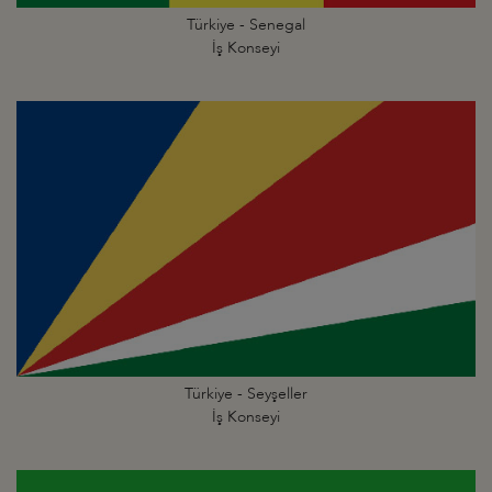
Türkiye - Senegal
İş Konseyi
Türkiye - Seyşeller
İş Konseyi