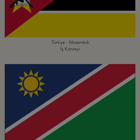
Türkiye - Mozambik
İş Konseyi