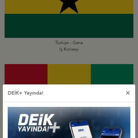
Türkiye - Gana
İş Konseyi
×
DEİK+ Yayında!