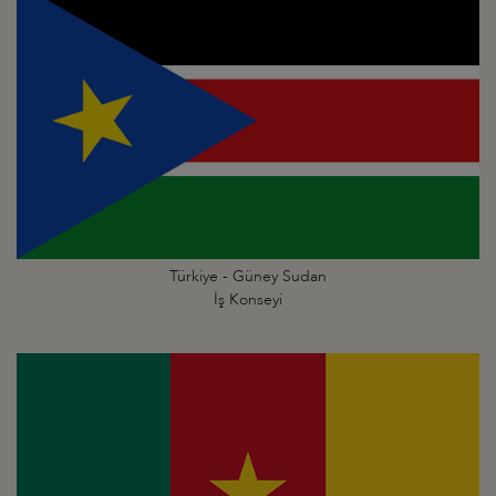
Türkiye - Güney Sudan
İş Konseyi