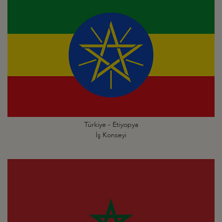
Türkiye - Etiyopya
İş Konseyi