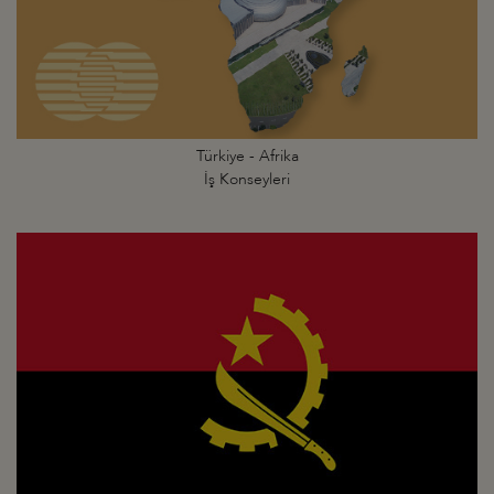
Türkiye - Afrika
İş Konseyleri