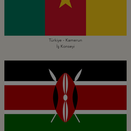
Türkiye - Kamerun
İş Konseyi