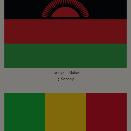
Türkiye - Malavi
İş Konseyi