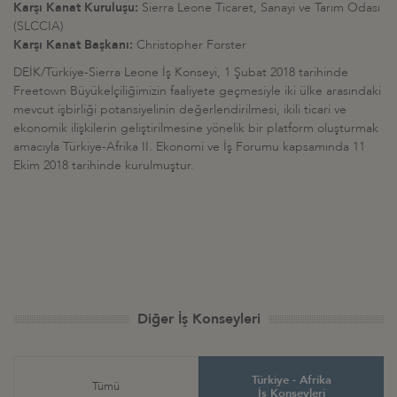
Karşı Kanat Kuruluşu:
Sierra Leone Ticaret, Sanayi ve Tarım Odası
(SLCCIA)
Karşı Kanat Başkanı:
Christopher Forster
DEİK/Türkiye-Sierra Leone İş Konseyi, 1 Şubat 2018 tarihinde
Freetown Büyükelçiliğimizin faaliyete geçmesiyle iki ülke arasındaki
mevcut işbirliği potansiyelinin değerlendirilmesi, ikili ticari ve
ekonomik ilişkilerin geliştirilmesine yönelik bir platform oluşturmak
amacıyla Türkiye-Afrika II. Ekonomi ve İş Forumu kapsamında 11
Ekim 2018 tarihinde kurulmuştur.
Diğer İş Konseyleri
Türkiye - Afrika
Tümü
İş Konseyleri