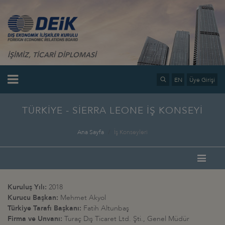
İŞİMİZ, TİCARİ DİPLOMASİ
EN
Üye Girişi
TÜRKİYE - SİERRA LEONE İŞ KONSEYİ
Ana Sayfa
İş Konseyleri
Kuruluş Yılı:
2018
Kurucu Başkan:
Mehmet Akyol
Türkiye Tarafı Başkanı:
Fatih Altunbaş
Firma ve Unvanı:
Turaç Dış Ticaret Ltd. Şti., Genel Müdür