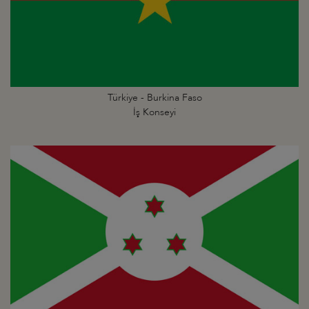
Türkiye - Burkina Faso
İş Konseyi