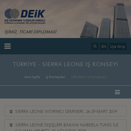
İŞİMİZ, TİCARİ DİPLOMASİ
EN
Üye Girişi
TÜRKİYE - SİERRA LEONE İŞ KONSEYİ
Ana Sayfa
İş Konseyleri
Ülke Bazlı İş Konseyleri
SİERRA LEONE YATIRIMCI SEMİNERİ, 26-29 MART 2019
SİERRA LEONE DIŞİŞLERİ BAKANI NABEELA TUNİS İLE