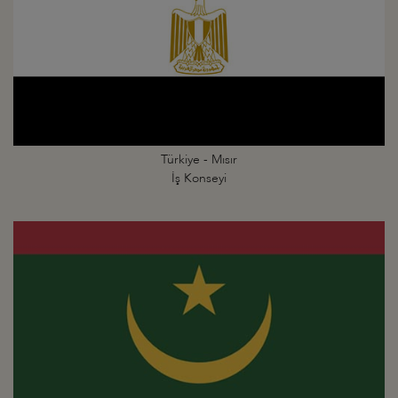
Türkiye - Mısır
İş Konseyi