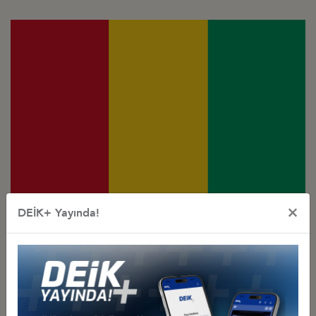
Türkiye - Gine
×
DEİK+ Yayında!
İş Konseyi