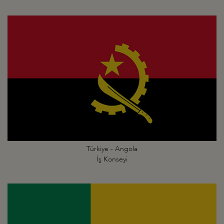
Türkiye - Angola
İş Konseyi