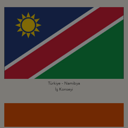
Türkiye - Namibya
İş Konseyi