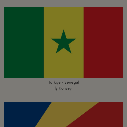
Türkiye - Senegal
İş Konseyi