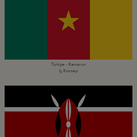
Türkiye - Kamerun
İş Konseyi