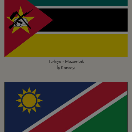
Türkiye - Mozambik
İş Konseyi