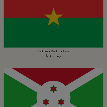
Türkiye - Burkina Faso
İş Konseyi