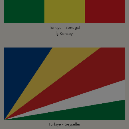
Türkiye - Senegal
İş Konseyi
Türkiye - Seyşeller