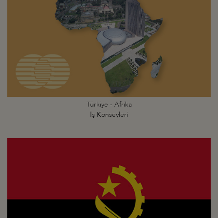
Türkiye - Afrika
İş Konseyleri