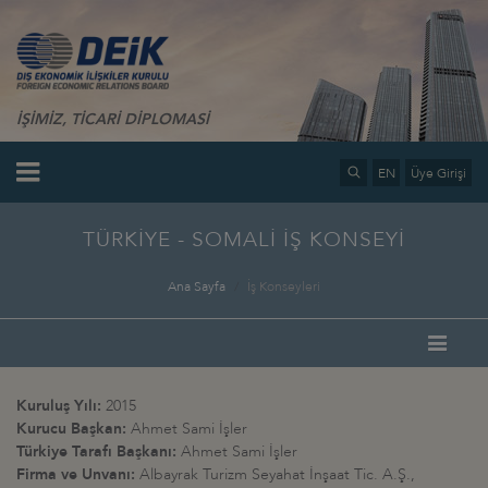
İŞİMİZ, TİCARİ DİPLOMASİ
EN
Üye Girişi
TÜRKİYE - SOMALİ İŞ KONSEYİ
Ana Sayfa
İş Konseyleri
Kuruluş Yılı:
2015
Kurucu Başkan:
Ahmet Sami İşler
Türkiye Tarafı Başkanı:
Ahmet Sami İşler
Firma ve Unvanı:
Albayrak Turizm Seyahat İnşaat Tic. A.Ş.,