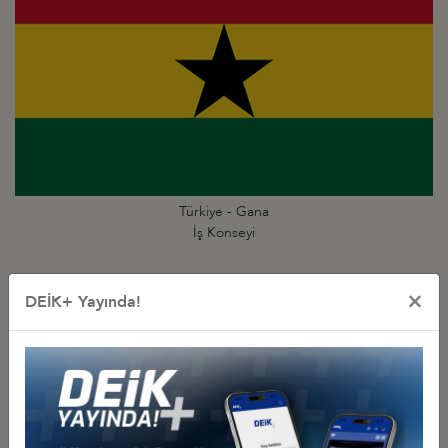
Türkiye - Gana
İş Konseyi
×
DEİK+ Yayında!