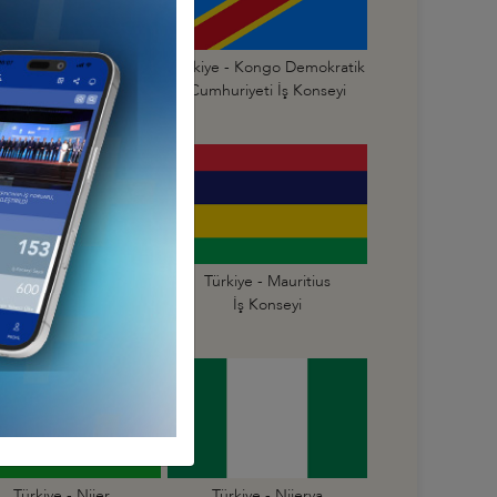
Türkiye - Kongo
Türkiye - Kongo Demokratik
mhuriyeti İş Konseyi
Cumhuriyeti İş Konseyi
Türkiye - Mali
Türkiye - Mauritius
İş Konseyi
İş Konseyi
Türkiye - Nijer
Türkiye - Nijerya