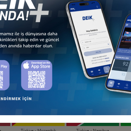
dan
Türkiye - Kamerun
Türkiye - Kenya
İş Konseyi
İş Konseyi
Cu
Türkiye - Madagaskar
Türkiye - Malavi
İş Konseyi
İş Konseyi
a
Türkiye - Mozambik
Türkiye - Namibya