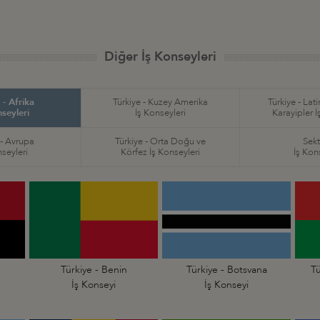
Diğer İş Konseyleri
 - Afrika
Türkiye - Kuzey Amerika
Türkiye - Lat
nseyleri
İş Konseyleri
Karayipler İ
 - Avrupa
Türkiye - Orta Doğu ve
Sekt
nseyleri
Körfez İş Konseyleri
İş Kon
Türkiye - Benin
Türkiye - Botsvana
Tü
İş Konseyi
İş Konseyi