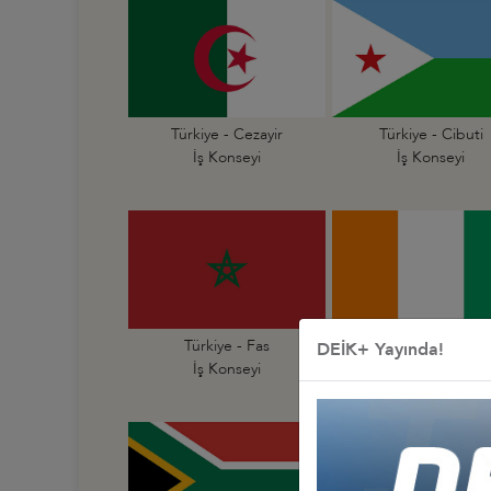
Türkiye - Cezayir
Türkiye - Cibuti
İş Konseyi
İş Konseyi
Türkiye - Fas
Türkiye - Fildişi Sahi
DEİK+ Yayında!
İş Konseyi
İş Konseyi