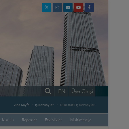
EN
Üye Girişi
Ana Sayfa
İş Konseyleri
Ülke Bazlı İş Konseyleri
 Kurulu
Raporlar
Etkinlikler
Multimedya