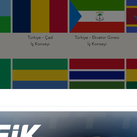
Türkiye - Çad
Türkiye - Ekvator Ginesi
İş Konseyi
İş Konseyi
li
Türkiye - Gabon
Türkiye - Gambiya
İş Konseyi
İş Konseyi