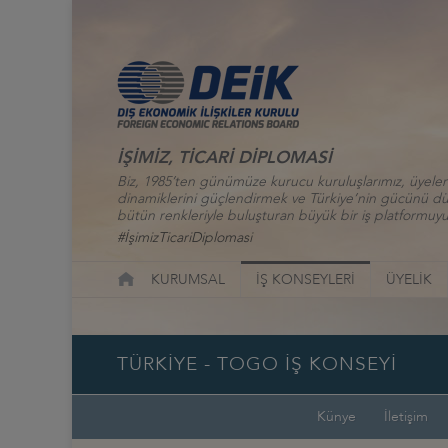
İŞİMİZ, TİCARİ DİPLOMASİ
Biz, 1985’ten günümüze kurucu kuruluşlarımız, üyelerim
dinamiklerini güçlendirmek ve Türkiye’nin gücünü düny
bütün renkleriyle buluşturan büyük bir iş platformuyu
#İşimizTicariDiplomasi
KURUMSAL
İŞ KONSEYLERİ
ÜYELİK
TÜRKİYE - TOGO İŞ KONSEYİ
Künye
İletişim