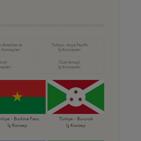
in Amerika ve
Türkiye - Asya Pasifik
ş Konseyleri
İş Konseyleri
örel
Özel Amaçlı
seyleri
İş Konseyleri
rkiye - Burkina Faso
Türkiye - Burundi
İş Konseyi
İş Konseyi