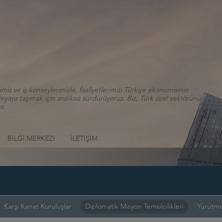
iz ve iş konseylerimizle, faaliyetlerimizi Türkiye ekonomisinin
aya taşımak için aralıksız sürdürüyoruz. Biz, Türk özel sektörünü
z.
BİLGİ MERKEZİ
İLETİŞİM
Karşı Kanat Kuruluşlar
Diplomatik Misyon Temsilcilikleri
Yürütme