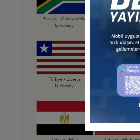
Türkiye - Güney Afrika
Türkiye - Güney Su
İş Konseyi
İş Konseyi
Türkiye - Liberya
Türkiye - Libya
İş Konseyi
İş Konseyi
Türkiye - Mısır
Türkiye - Moritany