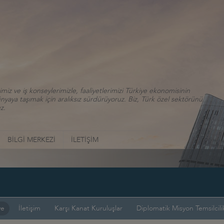
iz ve iş konseylerimizle, faaliyetlerimizi Türkiye ekonomisinin
aya taşımak için aralıksız sürdürüyoruz. Biz, Türk özel sektörünü
z.
BİLGİ MERKEZİ
İLETİŞİM
ye
İletişim
Karşı Kanat Kuruluşlar
Diplomatik Misyon Temsilcilik