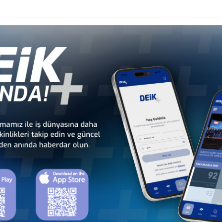
li
Türkiye - Gabon
Türkiye - Gambiya
İş Konseyi
İş Konseyi
dan
Türkiye - Kamerun
Türkiye - Kenya
İş Konseyi
İş Konseyi
Cu