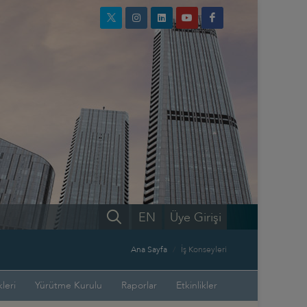
EN
Üye Girişi
Ana Sayfa
İş Konseyleri
leri
Yürütme Kurulu
Raporlar
Etkinlikler