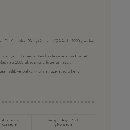
e Sanatları Birliği) ile işbirliği içinde 1990 yılından
nmak yanında her iki tarafın da çıkarlarına hizmet
ması 2005 yılında yürürlüğe girmiştir.
ahhitlik ve balıkçılık olmak üzere, iki ülke iş
in Amerika ve
Türkiye - Asya Pasifik
ş Konseyleri
İş Konseyleri