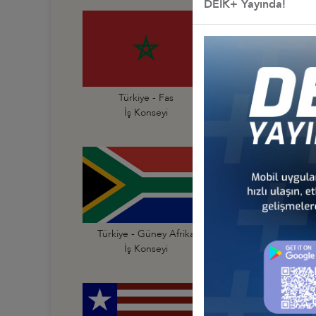
DEİK+ Yayında!
Türkiye - Fas
Türkiye - Fildişi Sahi
İş Konseyi
İş Konseyi
Türkiye - Güney Afrika
Türkiye - Güney Su
İş Konseyi
İş Konseyi