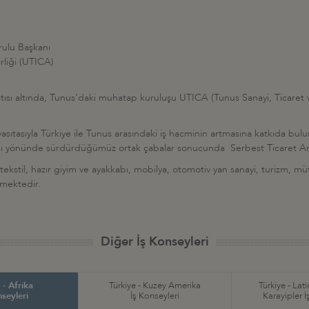
rulu Başkanı
rliği (UTICA)
ısı altında, Tunus'daki muhatap kuruluşu UTICA (Tunus Sanayi, Ticaret ve El
vasıtasıyla Türkiye ile Tunus arasındaki iş hacminin artmasına katkıda bulu
ı yönünde sürdürdüğümüz ortak çabalar sonucunda Serbest Ticaret Anlaş
a tekstil, hazır giyim ve ayakkabı, mobilya, otomotiv yan sanayi, turizm, müte
tmektedir.
Diğer İş Konseyleri
 - Afrika
Türkiye - Kuzey Amerika
Türkiye - Lat
nseyleri
İş Konseyleri
Karayipler İ