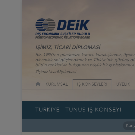
İŞİMİZ, TİCARİ DİPLOMASİ
Biz, 1985’ten günümüze kurucu kuruluşlarımız, üyelerim
dinamiklerini güçlendirmek ve Türkiye’nin gücünü düny
bütün renkleriyle buluşturan büyük bir iş platformuyu
#İşimizTicariDiplomasi
KURUMSAL
İŞ KONSEYLERİ
ÜYELİK
TÜRKİYE - TUNUS İŞ KONSEYİ
Kün