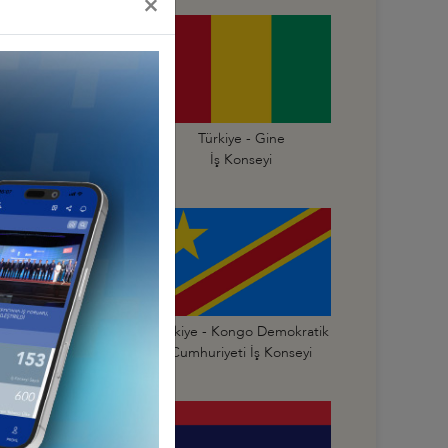
×
Türkiye - Gana
Türkiye - Gine
İş Konseyi
İş Konseyi
Türkiye - Kongo
Türkiye - Kongo Demokratik
mhuriyeti İş Konseyi
Cumhuriyeti İş Konseyi