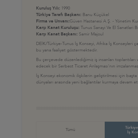
Kuruluş Yılı:
1990
Türkiye Tarafı Başkanı:
Banu Küçükel
Firma ve Unvanı:
Güven Hastanesi A.Ş. - Yönetim Ku
Karşı Kanat Kuruluşu:
Tunus Sanayi Ve El Sanatlari Bi
Karşı Kanat Başkanı:
Samir Majoul
DEİK/Türkiye-Tunus İş Konseyi, Afrika İş Konseyleri çat
bu yana faaliyet göstermektedir.
Bu çerçevede düzenlediğimiz iş insanları toplantıları 
edecek bir Serbest Ticaret Anlaşması'nın imzalanmas
İş Konseyi ekonomik ilişkilerin geliştirilmesi için başt
dünyaları arasında yeni bağlantılar kurmaya devam e
Türkiye
Tümü
İş Ko