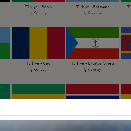
Türkiye - Benin
Türkiye - Botsvana
Tü
İş Konseyi
İş Konseyi
Türkiye - Çad
Türkiye - Ekvator Ginesi
İş Konseyi
İş Konseyi
li
Türkiye - Gabon
Türkiye - Gambiya
İş Konseyi
İş Konseyi