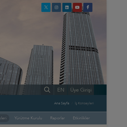
EN
Üye Girişi
Ana Sayfa
İş Konseyleri
leri
Yürütme Kurulu
Raporlar
Etkinlikler