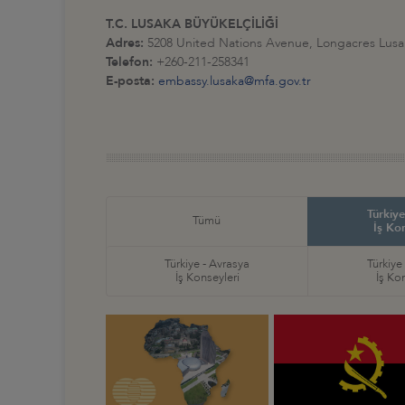
T.C. LUSAKA BÜYÜKELÇİLİĞİ
Adres:
5208 United Nations Avenue, Longacres Lusa
Telefon:
+260-211-258341
E-posta:
embassy.lusaka@mfa.gov.tr
Türkiye
Tümü
İş Ko
Türkiye - Avrasya
Türkiye
İş Konseyleri
İş Ko