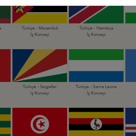
a
Türkiye - Mozambik
Türkiye - Namibya
İş Konseyi
İş Konseyi
Türkiye - Seyşeller
Türkiye - Sierra Leone
İş Konseyi
İş Konseyi