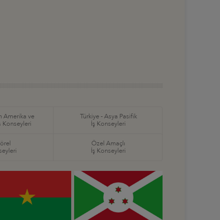
in Amerika ve
Türkiye - Asya Pasifik
ş Konseyleri
İş Konseyleri
örel
Özel Amaçlı
seyleri
İş Konseyleri