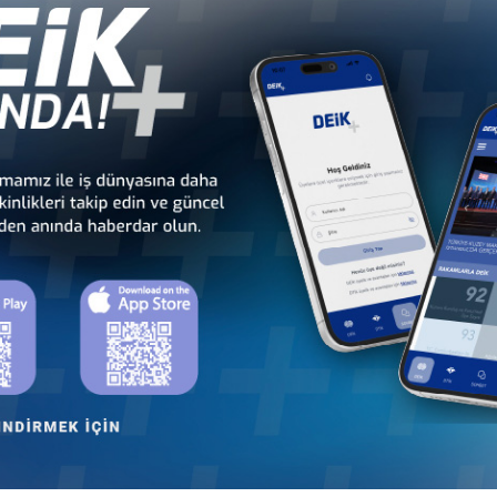
dan
Türkiye - Kamerun
Türkiye - Kenya
İş Konseyi
İş Konseyi
Cu
Türkiye - Madagaskar
Türkiye - Malavi
İş Konseyi
İş Konseyi