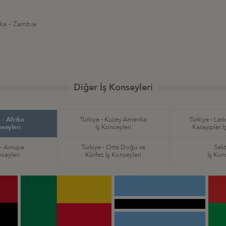
ka - Zambia
Diğer İş Konseyleri
 - Afrika
Türkiye - Kuzey Amerika
Türkiye - Lat
nseyleri
İş Konseyleri
Karayipler İ
 - Avrupa
Türkiye - Orta Doğu ve
Sekt
nseyleri
Körfez İş Konseyleri
İş Kon