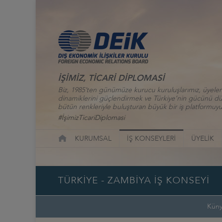
İŞİMİZ, TİCARİ DİPLOMASİ
Biz, 1985’ten günümüze kurucu kuruluşlarımız, üyelerim
dinamiklerini güçlendirmek ve Türkiye’nin gücünü düny
bütün renkleriyle buluşturan büyük bir iş platformuyu
#İşimizTicariDiplomasi
KURUMSAL
İŞ KONSEYLERİ
ÜYELİK
TÜRKİYE - ZAMBİYA İŞ KONSEYİ
Kün