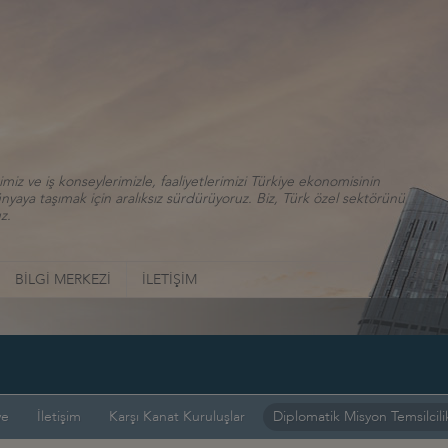
iz ve iş konseylerimizle, faaliyetlerimizi Türkiye ekonomisinin
aya taşımak için aralıksız sürdürüyoruz. Biz, Türk özel sektörünü
z.
BİLGİ MERKEZİ
İLETİŞİM
ye
İletişim
Karşı Kanat Kuruluşlar
Diplomatik Misyon Temsilcilik