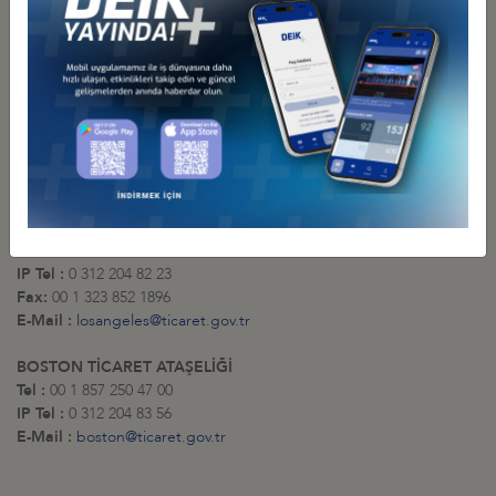
E-Mail :
newyork@ticaret.gov.tr
CHICAGO TİCARET ATAŞELİĞİ
Tel :
00 1 312 410 90 05
Tel :
00 1 312 410 90 07
IP Tel :
0 312 204 82 29
Fax :
00 1 312 410 9006
E-Mail :
chicago@ticaret.gov.tr
MIAMI TİCARET ATEŞELİĞİ
Tel :
00 1 323 852 1894
IP Tel :
0 312 204 82 23
Fax:
00 1 323 852 1896
E-Mail :
losangeles@ticaret.gov.tr
BOSTON TİCARET ATAŞELİĞİ
Tel :
00 1 857 250 47 00
IP Tel :
0 312 204 83 56
E-Mail :
boston@ticaret.gov.tr