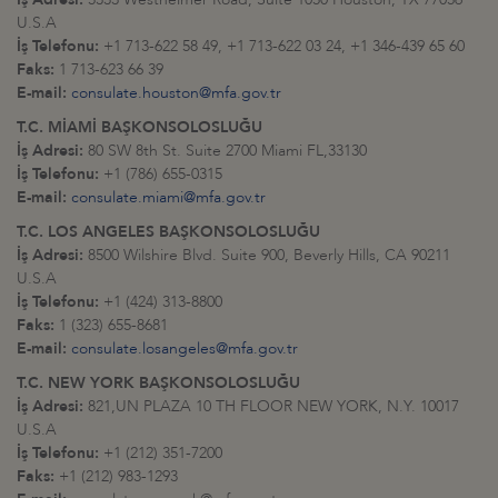
U.S.A
İş Telefonu:
+1 713-622 58 49, +1 713-622 03 24, +1 346-439 65 60
Faks:
1 713-623 66 39
E-mail:
consulate.houston@mfa.gov.tr
T.C. MİAMİ BAŞKONSOLOSLUĞU
İş Adresi:
80 SW 8th St. Suite 2700 Miami FL,33130
İş Telefonu:
+1 (786) 655-0315
E-mail:
consulate.miami@mfa.gov.tr
T.C. LOS ANGELES BAŞKONSOLOSLUĞU
İş Adresi:
8500 Wilshire Blvd. Suite 900, Beverly Hills, CA 90211
U.S.A
İş Telefonu:
+1 (424) 313-8800
Faks:
1 (323) 655-8681
E-mail:
consulate.losangeles@mfa.gov.tr
T.C. NEW YORK BAŞKONSOLOSLUĞU
İş Adresi:
821,UN PLAZA 10 TH FLOOR NEW YORK, N.Y. 10017
U.S.A
İş Telefonu:
+1 (212) 351-7200
Faks:
+1 (212) 983-1293