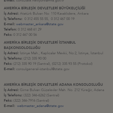
E-mail:
consulate.newyork@mfa.gov.tr
AMERİKA BİRLEŞİK DEVLETLERİ BÜYÜKELÇİLİĞİ
İş Adresi:
Atatürk Bulvarı No: 110 Kavaklıdere, Ankara
İş Telefonu:
0 312 455 55 55, 0 312 467 00 19
E-mail:
webmaster_ankara@state.gov
Telefon:
0 312 468 61 29
Faks:
0 312 467 00 56
AMERİKA BİRLEŞİK DEVLETLERİ İSTANBUL
BAŞKONSOLOSLUĞU
İş Adresi:
İstinye Mah., Kaplıcalar Mevkii, No:2, İstinye, İstanbul
İş Telefonu:
(212) 335 90 00
Faks:
(212) 335 90 19 (Santral), (0212) 335 93 55 (Protokol)
E-mail:
consulgeneral-istanbul@state.gov
AMERİKA BİRLEŞİK DEVLETLERİ ADANA KONSOLOSLUĞU
İş Adresi:
Girne Bulvarı Güzelevler Mah. No. 212 Yüreğir, Adana
İş Telefonu:
(322) 346-6262 (Santral)
Faks:
(322) 346-7916 (Santral)
E-mail:
webmaster_adana@state.gov