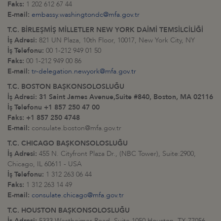
Faks:
1 202 612 67 44
E-mail:
embassy.washingtondc@mfa.gov.tr
T.C. BİRLEŞMİŞ MİLLETLER NEW YORK DAİMİ TEMSİLCİLİĞİ
İş Adresi:
821 UN Plaza, 10th Floor, 10017, New York City, NY
İş Telefonu:
00 1-212 949 01 50
Faks:
00 1-212 949 00 86
E-mail:
tr-delegation.newyork@mfa.gov.tr
T.C. BOSTON BAŞKONSOLOSLUĞU
İş Adresi: 31 Saint James Avenue,Suite #840, Boston, MA 02116
İş Telefonu
+1 857 250 47 00
Faks: +1 857 250 4748
E-mail:
consulate.boston@mfa.gov.tr
T.C. CHICAGO BAŞKONSOLOSLUĞU
İş Adresi:
455 N. Cityfront Plaza Dr., (NBC Tower), Suite:2900,
Chicago, IL 60611 - USA
İş Telefonu:
1 312 263 06 44
Faks:
1 312 263 14 49
E-mail:
consulate.chicago@mfa.gov.tr
T.C. HOUSTON BAŞKONSOLOSLUĞU
İş Adresi:
5333 Westheimer Road, Suite 1050 Houston, TX 77056