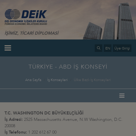
İŞİMİZ, TİCARİ DİPLOMASİ
EN
Üye Girişi
TÜRKİYE - ABD İŞ KONSEYİ
Ana Sayfa
İş Konseyleri
Ülke Bazlı İş Konseyleri
T.C. WASHINGTON DC BÜYÜKELÇİLİĞİ
İş Adresi:
2525 Massachusetts Avenue, N.W Washington, D.C.
20008
İş Telefonu:
1 202 612 67 00