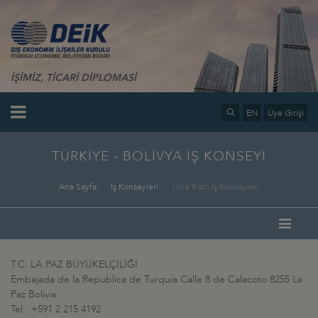
İŞİMİZ, TİCARİ DİPLOMASİ
EN
Üye Girişi
TÜRKİYE - BOLİVYA İŞ KONSEYİ
Ana Sayfa
İş Konseyleri
Ülke Bazlı İş Konseyleri
T.C. LA PAZ BÜYÜKELÇİLİĞİ
Embajada de la Republica de Turquia Calle 8 de Calacoto 8255 La
Paz Bolivia
Tel : +591 2 215 4192