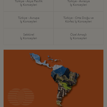
Türkiye - Asya Pasifik
Türkiye - Avrasya
İş Konseyleri
İş Konseyleri
Türkiye - Avrupa
Türkiye - Orta Doğu ve
İş Konseyleri
Körfez İş Konseyleri
Sektörel
Özel Amaçlı
İş Konseyleri
İş Konseyleri