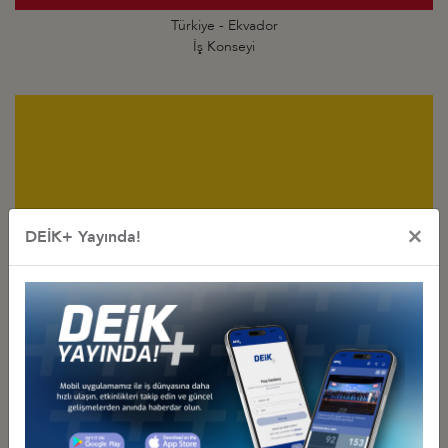
Türkiye - Ekvador
İş Konseyi
×
DEİK+ Yayında!
Türkiye - Kolombiya
İş Konseyi