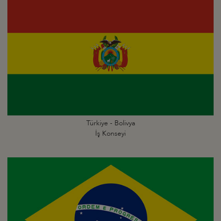
Türkiye - Bolivya
İş Konseyi