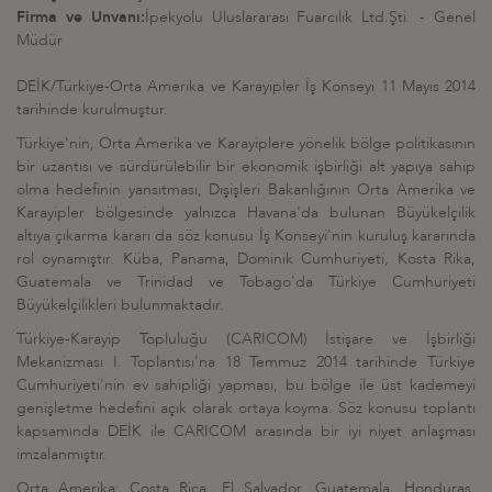
Firma ve Unvanı:
İpekyolu Uluslararası Fuarcılık Ltd.Şti. - Genel
Müdür
DEİK/Türkiye-Orta Amerika ve Karayipler İş Konseyi 11 Mayıs 2014
tarihinde kurulmuştur.
Türkiye'nin, Orta Amerika ve Karayiplere yönelik bölge politikasının
bir uzantısı ve sürdürülebilir bir ekonomik işbirliği alt yapıya sahip
olma hedefinin yansıtması, Dışişleri Bakanlığının Orta Amerika ve
Karayipler bölgesinde yalnızca Havana'da bulunan Büyükelçilik
altıya çıkarma kararı da söz konusu İş Konseyi'nin kuruluş kararında
rol oynamıştır.
Küba, Panama, Dominik Cumhuriyeti, Kosta Rika,
Guatemala ve Trinidad ve Tobago'da Türkiye Cumhuriyeti
Büyükelçilikleri bulunmaktadır.
Türkiye-Karayip Topluluğu (CARICOM) İstişare ve İşbirliği
Mekanizması I. Toplantısı'na 18 Temmuz 2014 tarihinde Türkiye
Cumhuriyeti'nin ev sahipliği yapması, bu bölge ile üst kademeyi
genişletme hedefini açık olarak ortaya koyma.
Söz konusu toplantı
kapsamında DEİK ile CARICOM arasında bir iyi niyet anlaşması
imzalanmıştır.
Orta Amerika; Costa Rica, El Salvador, Guatemala, Honduras,