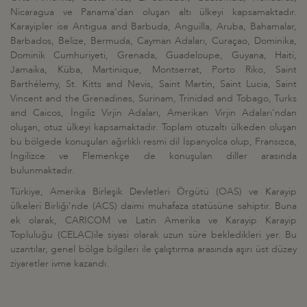
Nicaragua ve Panama'dan oluşan altı ülkeyi kapsamaktadır.
Karayipler ise Antigua and Barbuda, Anguilla, Aruba, Bahamalar,
Barbados, Belize, Bermuda, Cayman Adaları, Curaçao, Dominika,
Dominik Cumhuriyeti, Grenada, Guadeloupe, Guyana, Haiti,
Jamaika, Küba, Martinique, Montserrat, Porto Riko, Saint
Barthélemy, St. Kitts and Nevis, Saint Martin, Saint Lucia, Saint
Vincent and the Grenadines, Surinam, Trinidad and Tobago, Turks
and Caicos, İngiliz Virjin Adaları, Amerikan Virjin Adaları'ndan
oluşan, otuz ülkeyi kapsamaktadır. Toplam otuzaltı ülkeden oluşan
bu bölgede konuşulan ağırlıklı resmi dil İspanyolca olup, Fransızca,
İngilizce ve Flemenkçe de konuşulan diller arasında
bulunmaktadır.
Türkiye, Amerika Birleşik Devletleri Örgütü (OAS) ve Karayip
ülkeleri Birliği'nde (ACS) daimi muhafaza statüsüne sahiptir.
Buna
ek olarak, CARICOM ve Latin Amerika ve Karayip Karayip
Topluluğu (CELAC)ile siyasi olarak uzun süre bekledikleri yer.
Bu
uzantılar, genel bölge bilgileri ile çalıştırma arasında aşırı üst düzey
ziyaretler ivme kazandı.