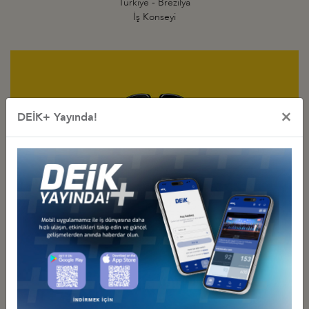
Türkiye - Brezilya
İş Konseyi
×
DEİK+ Yayında!
Türkiye - Ekvador
İş Konseyi