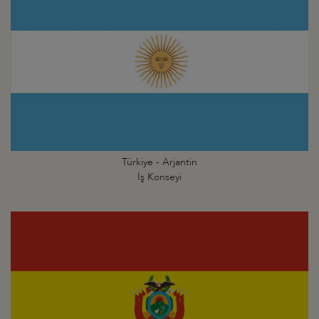
Türkiye - Arjantin
İş Konseyi