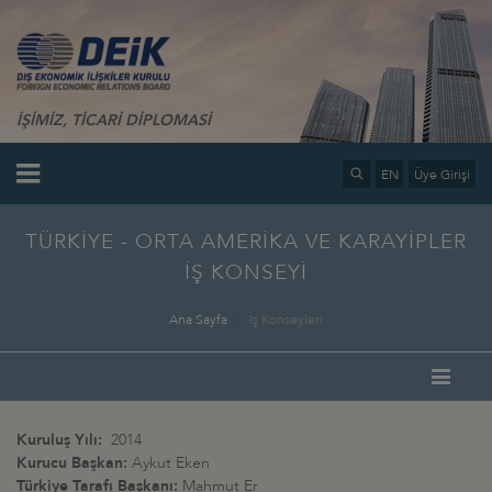
İŞİMİZ, TİCARİ DİPLOMASİ
EN
Üye Girişi
TÜRKİYE - ORTA AMERİKA VE KARAYİPLER
İŞ KONSEYİ
Ana Sayfa
İş Konseyleri
Kuruluş Yılı:
2014
Kurucu Başkan:
Aykut Eken
Türkiye Tarafı Başkanı:
Mahmut Er