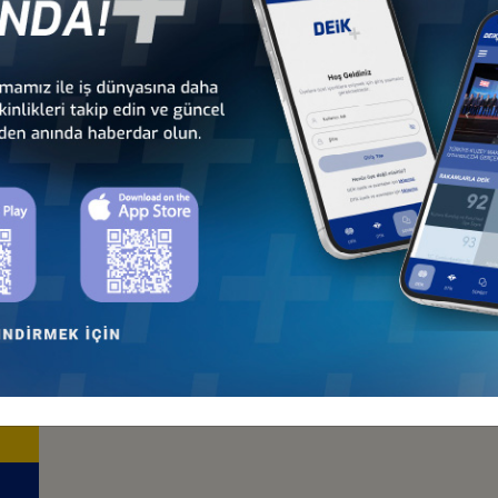
Türkiye - Bolivya
Türkiye - Brezilya
İş Konseyi
İş Konseyi
Türkiye - Orta Amerika ve
Türkiye - Paraguay
Karayipler İş Konseyi
İş Konseyi