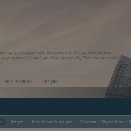
iz ve iş konseylerimizle, faaliyetlerimizi Türkiye ekonomisinin
aya taşımak için aralıksız sürdürüyoruz. Biz, Türk özel sektörünü
z.
BİLGİ MERKEZİ
İLETİŞİM
ye
İletişim
Karşı Kanat Kuruluşlar
Diplomatik Misyon Temsilcilik