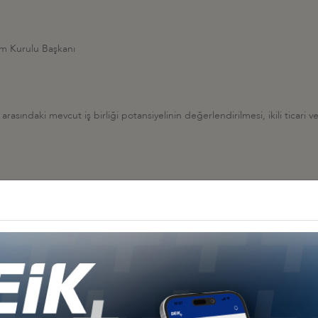
im Kurulu Başkanı
rasındaki mevcut iş birliği potansiyelinin değerlendirilmesi, ikili ticari ve
Diğer İş Konseyleri
 - Afrika
Türkiye - Kuzey Amerika
Türkiye - Lat
nseyleri
İş Konseyleri
Karayipler İ
 - Avrupa
Türkiye - Orta Doğu ve
Sekt
nseyleri
Körfez İş Konseyleri
İş Kon