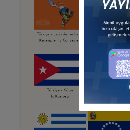
Türkiye - Latin Amerika ve
Türkiye - Arjantin
Karayipler İş Konseyleri
İş Konseyi
Türkiye - Küba
Türkiye - Meksika
İş Konseyi
İş Konseyi