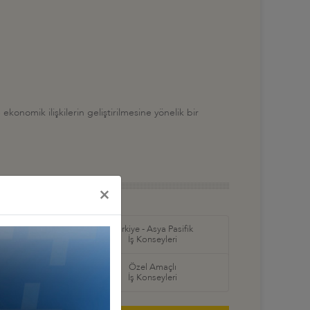
 ekonomik ilişkilerin geliştirilmesine yönelik bir
×
in Amerika ve
Türkiye - Asya Pasifik
ş Konseyleri
İş Konseyleri
örel
Özel Amaçlı
seyleri
İş Konseyleri