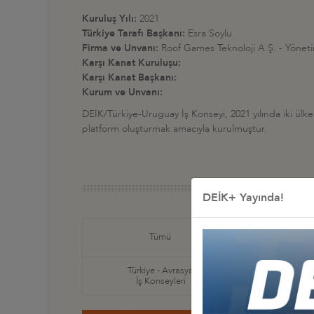
Kuruluş Yılı:
2021
Türkiye Tarafı Başkanı:
Esra Soylu
Firma ve Unvanı:
Roof Games Teknoloji A.Ş. - Yönet
Karşı Kanat Kuruluşu:
Karşı Kanat Başkanı:
Kurum ve Unvanı:
DEİK/Türkiye-Uruguay İş Konseyi, 2021 yılında iki ülke a
platform oluşturmak amacıyla kurulmuştur.
DEİK+ Yayında!
Türkiye
Tümü
İş Ko
Türkiye - Avrasya
Türkiye
İş Konseyleri
İş Ko