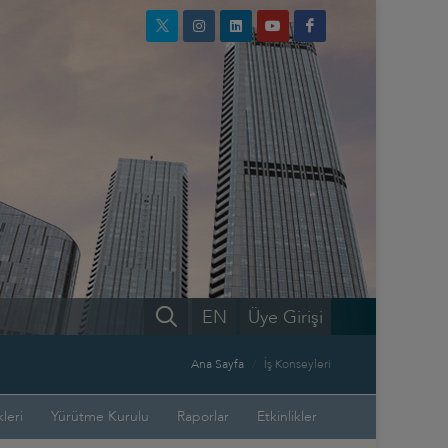
EN
Üye Girişi
Ana Sayfa
İş Konseyleri
leri
Yürütme Kurulu
Raporlar
Etkinlikler