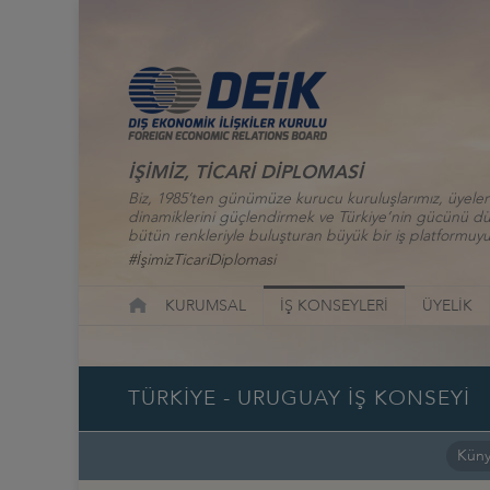
İŞİMİZ, TİCARİ DİPLOMASİ
Biz, 1985’ten günümüze kurucu kuruluşlarımız, üyelerim
dinamiklerini güçlendirmek ve Türkiye’nin gücünü düny
bütün renkleriyle buluşturan büyük bir iş platformuyu
#İşimizTicariDiplomasi
KURUMSAL
İŞ KONSEYLERİ
ÜYELİK
TÜRKİYE - URUGUAY İŞ KONSEYİ
Kün