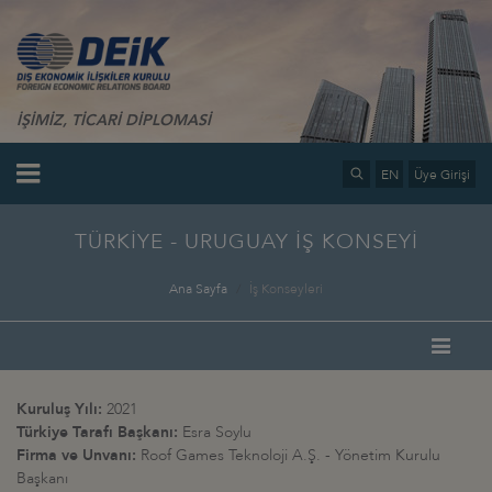
İŞİMİZ, TİCARİ DİPLOMASİ
EN
Üye Girişi
TÜRKİYE - URUGUAY İŞ KONSEYİ
Ana Sayfa
İş Konseyleri
Kuruluş Yılı:
2021
Türkiye Tarafı Başkanı:
Esra Soylu
Firma ve Unvanı:
Roof Games Teknoloji A.Ş. - Yönetim Kurulu
Başkanı