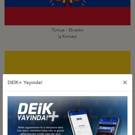
Türkiye - Ekvador
İş Konseyi
×
DEİK+ Yayında!
Türkiye - Kolombiya