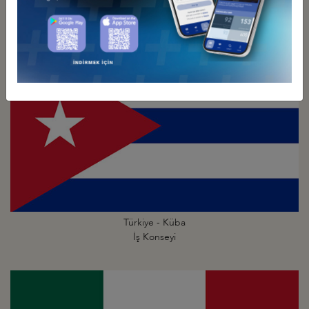
İş Konseyi
Türkiye - Küba
İş Konseyi