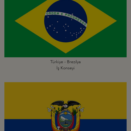
Türkiye - Brezilya
İş Konseyi