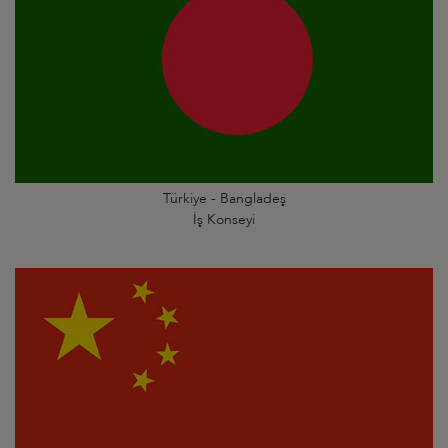
Türkiye - Bangladeş
İş Konseyi