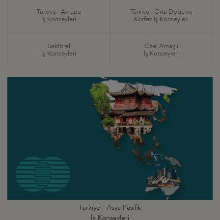
Türkiye - Avrupa
Türkiye - Orta Doğu ve
İş Konseyleri
Körfez İş Konseyleri
Sektörel
Özel Amaçlı
İş Konseyleri
İş Konseyleri
Türkiye - Asya Pasifik
İş Konseyleri