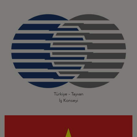
Türkiye - Tayvan
İş Konseyi