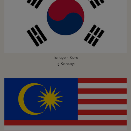
Türkiye - Kore
İş Konseyi