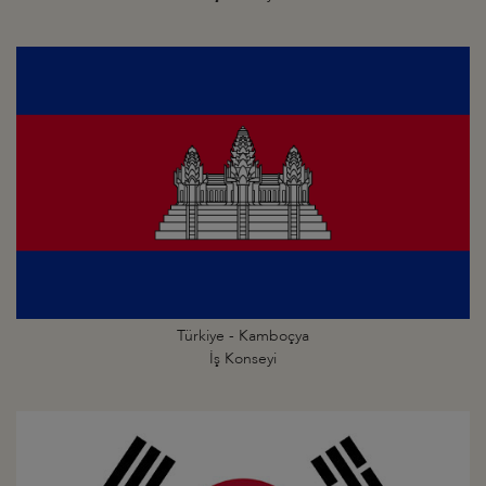
Türkiye - Kamboçya
İş Konseyi