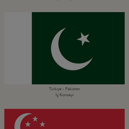
Türkiye - Pakistan
İş Konseyi