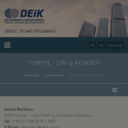
İŞİMİZ, TİCARİ DİPLOMASİ
EN
Üye Girişi
TÜRKİYE - ÇİN İŞ KONSEYİ
Ana Sayfa
İş Konseyleri
Ülke Bazlı İş Konseyleri
Selma Bardakcı
DEİK/Türkiye - Asya Pasifik İş Konseyleri Direktörü
Tel:
+ 90 212 339 50 00 / 5037
E-Posta:
sbardakci@deik.org.tr