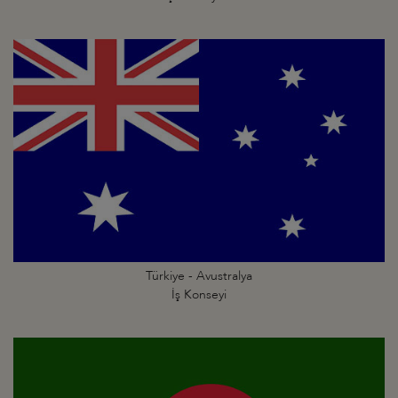
Türkiye - Avustralya
İş Konseyi