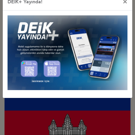
×
DEİK+ Yayında!
Türkiye - Japonya
İş Konseyi