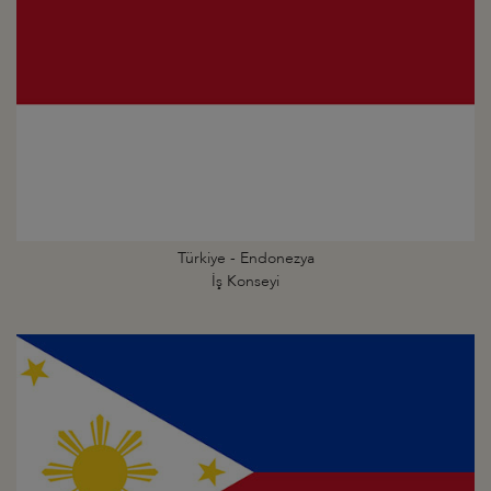
Türkiye - Endonezya
İş Konseyi