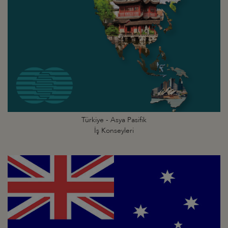
Türkiye - Asya Pasifik
İş Konseyleri