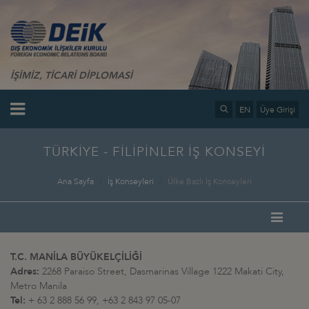
İŞİMİZ, TİCARİ DİPLOMASİ
EN
Üye Girişi
TÜRKİYE - FİLİPİNLER İŞ KONSEYİ
Ana Sayfa
İş Konseyleri
Ülke Bazlı İş Konseyleri
T.C. MANİLA BÜYÜKELÇİLİĞİ
Adres:
2268 Paraiso Street, Dasmarinas Village 1222 Makati City,
Metro Manila
Tel:
+ 63 2 888 56 99, +63 2 843 97 05-07