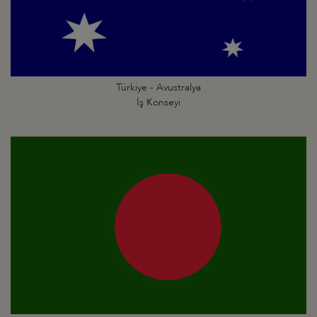
Türkiye - Avustralya
İş Konseyi