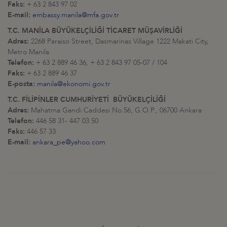
Faks:
+ 63 2 843 97 02
E-mail:
embassy.manila@mfa.gov.tr
T.C. MANİLA BÜYÜKELÇİLİĞİ TİCARET MÜŞAVİRLİĞİ
Adres:
2268 Paraiso Street, Dasmarinas Village 1222 Makati City,
Metro Manila
Telefon:
+ 63 2 889 46 36, + 63 2 843 97 05-07 / 104
Faks:
+ 63 2 889 46 37
E-posta:
manila@ekonomi.gov.tr
T.C. FİLİPİNLER CUMHURİYETİ BÜYÜKELÇİLİĞİ
Adres:
Mahatma Gandi Caddesi No.56, G.O.P., 06700 Ankara
Telefon:
446 58 31- 447 03 50
Faks:
446 57 33
E-mail:
ankara_pe@yahoo.com