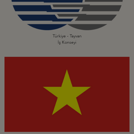
Türkiye - Tayvan
İş Konseyi