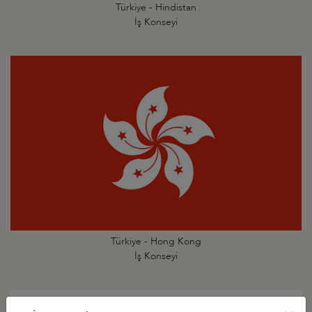
Türkiye - Hindistan
İş Konseyi
Türkiye - Hong Kong
İş Konseyi