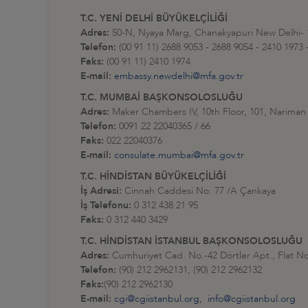
T.C. YENİ DELHİ BÜYÜKELÇİLİĞİ
Adres:
50-N, Nyaya Marg, Chanakyapuri New Delhi- 
Telefon:
(00 91 11) 2688 9053 - 2688 9054 - 2410 1973
Faks:
(00 91 11) 2410 1974
E-mail:
embassy.newdelhi@mfa.gov.tr
T.C. MUMBAİ BAŞKONSOLOSLUĞU
Adres:
Maker Chambers IV, 10th Floor, 101, Nariman
Telefon:
0091 22 22040365 / 66
Faks:
022 22040376
E-mail:
consulate.mumbai@mfa.gov.tr
T.C. HİNDİSTAN BÜYÜKELÇİLİĞİ
İş Adresi:
Cinnah Caddesi No: 77 /A Çankaya
İş Telefonu:
0 312 438 21 95
Faks:
0 312 440 3429
T.C. HİNDİSTAN İSTANBUL BAŞKONSOLOSLUĞU
Adres:
Cumhuriyet Cad. No.-42 Dörtler Apt., Flat 
Telefon:
(90) 212 2962131, (90) 212 2962132
Faks:
(90) 212 2962130
E-mail:
cgi@cgiistanbul.org,
info@cgiistanbul.org