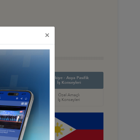
×
in Amerika ve
Türkiye - Asya Pasifik
ş Konseyleri
İş Konseyleri
örel
Özel Amaçlı
seyleri
İş Konseyleri