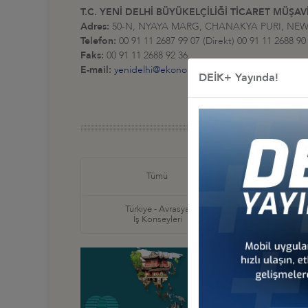
T.C. YENİ DELHİ BÜYÜKELÇİLİĞİ TİCARET MÜŞAVİ
Adres:
50-N, NYAYA MARG, CHANAKYA PURI, NEW
Telefon:
00 91 11 2687 99 07 (Direkt) 00 91 11 2688 90 
Faks:
00 91 11 2688 92 36
E-mail:
yenidelhi@ekonomi.gov.tr
DEİK+ Yayında!
Türkiye
Tümü
İş Ko
Türkiye - Avrasya
Türkiye
İş Konseyleri
İş Ko