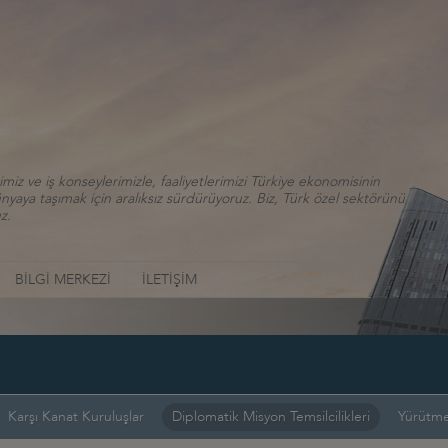
iz ve iş konseylerimizle, faaliyetlerimizi Türkiye ekonomisinin
aya taşımak için aralıksız sürdürüyoruz. Biz, Türk özel sektörünü
z.
BİLGİ MERKEZİ
İLETİŞİM
Karşı Kanat Kuruluşlar
Diplomatik Misyon Temsilcilikleri
Yürütme