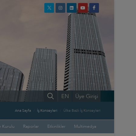
EN
Üye Girişi
Ana Sayfa
İş Konseyleri
Ülke Bazlı İş Konseyleri
 Kurulu
Raporlar
Etkinlikler
Multimedya