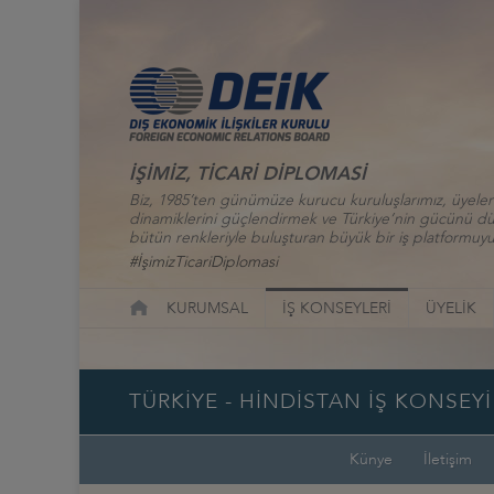
İŞİMİZ, TİCARİ DİPLOMASİ
Biz, 1985’ten günümüze kurucu kuruluşlarımız, üyelerim
dinamiklerini güçlendirmek ve Türkiye’nin gücünü düny
bütün renkleriyle buluşturan büyük bir iş platformuyu
#İşimizTicariDiplomasi
KURUMSAL
İŞ KONSEYLERİ
ÜYELİK
TÜRKİYE - HİNDİSTAN İŞ KONSEYİ
Künye
İletişim