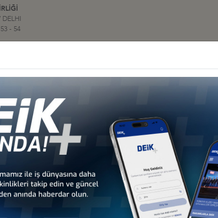
RLİĞİ
 DELHI
53 - 54
Diğer İş Konseyleri
 - Afrika
Türkiye - Kuzey Amerika
Türkiye - Lat
nseyleri
İş Konseyleri
Karayipler İ
 - Avrupa
Türkiye - Orta Doğu ve
Sekt
nseyleri
Körfez İş Konseyleri
İş Kon