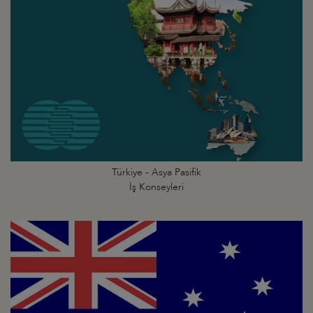
Türkiye - Asya Pasifik
İş Konseyleri