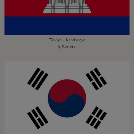
Türkiye - Kamboçya
İş Konseyi