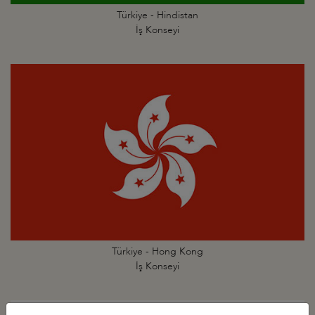
Türkiye - Hindistan
İş Konseyi
Türkiye - Hong Kong
İş Konseyi