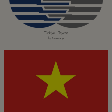
Türkiye - Tayvan
İş Konseyi