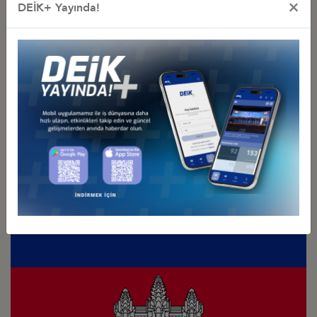
×
DEİK+ Yayında!
Türkiye - Japonya
İş Konseyi