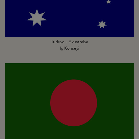
Türkiye - Avustralya
İş Konseyi