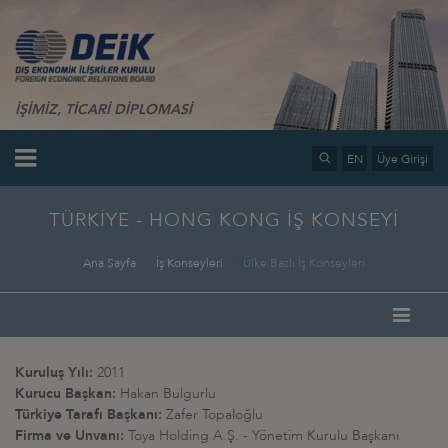
İŞİMİZ, TİCARİ DİPLOMASİ
EN
Üye Girişi
TÜRKİYE - HONG KONG İŞ KONSEYİ
Ana Sayfa
İş Konseyleri
Ülke Bazlı İş Konseyleri
Kuruluş Yılı:
2011
Kurucu Başkan:
Hakan Bulgurlu
Türkiye Tarafı Başkanı:
Zafer Topaloğlu
Firma ve Unvanı:
Toya Holding A.Ş. - Yönetim Kurulu Başkanı