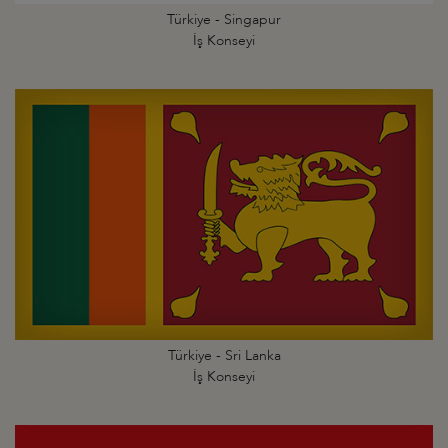
Türkiye - Singapur
İş Konseyi
Türkiye - Sri Lanka
İş Konseyi