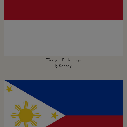
Türkiye - Endonezya
İş Konseyi