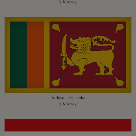
İş Konseyi
Türkiye - Sri Lanka
İş Konseyi