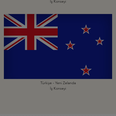
İş Konseyi
Türkiye - Yeni Zelanda
İş Konseyi