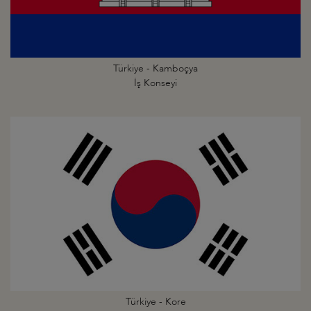
Türkiye - Kamboçya
İş Konseyi
Türkiye - Kore