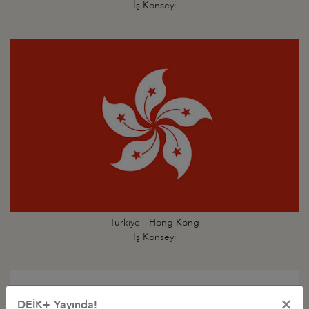
İş Konseyi
Türkiye - Hong Kong
İş Konseyi
×
DEİK+ Yayında!