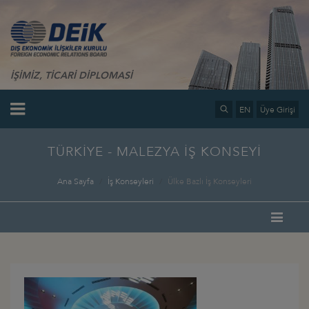
İŞİMİZ, TİCARİ DİPLOMASİ
EN
Üye Girişi
TÜRKİYE - MALEZYA İŞ KONSEYİ
Ana Sayfa
İş Konseyleri
Ülke Bazlı İş Konseyleri