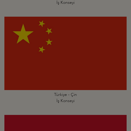
İş Konseyi
Türkiye - Çin
İş Konseyi