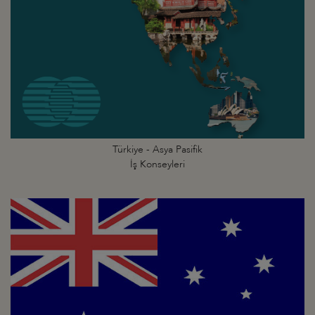
Türkiye - Asya Pasifik
İş Konseyleri