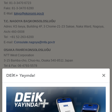
Tel: 81-3-3470 6723
Faks: 81-3-3470 6280
E-Mail:
tokyo@ekonomi.gov.tr
T.C. NAGOYA BAŞKONSOLOSLUĞU
Adres: KS Iseya, Building 4F, 3 Chome-21-23 Sakae, Naka Ward, Nagoya,
Aichi 460-0008
Tel : +81 52-263-6200
E-mail:
Consulate.nagoya@mfa.gov.tr
OSAKA FAHRİ KONSOLOSLUĞU
NTT West Corporation
3-15 Bamba-cho, Chuo-ku, Osaka 540-8511 Japan
Tel & Fax: 06-4793-5578
×
FUKUOKA FAHRİ KONSOLOSLUĞU
DEİK+ Yayında!
Kyushu Railway Company
Adres: 3-25-21 Hakataekimae, Hakata-ku, Fukuoka 812-8566 Japan
Tel: 092-474-7260
Faks: 092-474-2737
JAPONYA ANKARA BÜYÜKELÇİLİĞİ
Adres: Japonya Büyükelçiliği, Reşit Galip Caddesi, No.: 81, G.O.P., 06692,