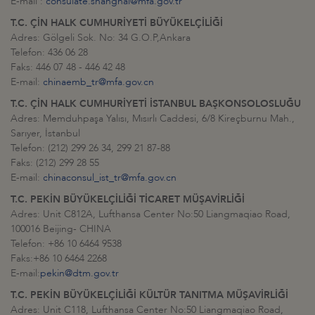
E-mail :
consulate.shanghai@mfa.gov.tr
T.C. ÇİN HALK CUMHURİYETİ BÜYÜKELÇİLİĞİ
Adres: Gölgeli Sok. No: 34 G.O.P,Ankara
Telefon: 436 06 28
Faks: 446 07 48 - 446 42 48
E-mail:
chinaemb_tr@mfa.gov.cn
T.C. ÇİN HALK CUMHURİYETİ İSTANBUL BAŞKONSOLOSLUĞU
Adres: Memduhpaşa Yalısı, Mısırlı Caddesi, 6/8 Kireçburnu Mah.,
Sarıyer, İstanbul
Telefon: (212) 299 26 34, 299 21 87-88
Faks: (212) 299 28 55
E-mail:
chinaconsul_ist_tr@mfa.gov.cn
T.C. PEKİN BÜYÜKELÇİLİĞİ TİCARET MÜŞAVİRLİĞİ
Adres: Unit C812A, Lufthansa Center No:50 Liangmaqiao Road,
100016 Beijing- CHINA
Telefon: +86 10 6464 9538
Faks:+86 10 6464 2268
E-mail:
pekin@dtm.gov.tr
T.C. PEKİN BÜYÜKELÇİLİĞİ KÜLTÜR TANITMA MÜŞAVİRLİĞİ
Adres: Unit C118, Lufthansa Center No:50 Liangmaqiao Road,