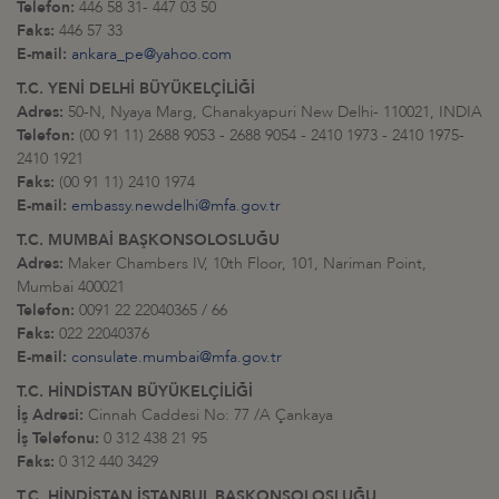
Telefon:
446 58 31- 447 03 50
Faks:
446 57 33
E-mail:
ankara_pe@yahoo.com
T.C. YENİ DELHİ BÜYÜKELÇİLİĞİ
Adres:
50-N, Nyaya Marg, Chanakyapuri New Delhi- 110021, INDIA
Telefon:
(00 91 11) 2688 9053 - 2688 9054 - 2410 1973 - 2410 1975-
2410 1921
Faks:
(00 91 11) 2410 1974
E-mail:
embassy.newdelhi@mfa.gov.tr
T.C. MUMBAİ BAŞKONSOLOSLUĞU
Adres:
Maker Chambers IV, 10th Floor, 101, Nariman Point,
Mumbai 400021
Telefon:
0091 22 22040365 / 66
Faks:
022 22040376
E-mail:
consulate.mumbai@mfa.gov.tr
T.C. HİNDİSTAN BÜYÜKELÇİLİĞİ
İş Adresi:
Cinnah Caddesi No: 77 /A Çankaya
İş Telefonu:
0 312 438 21 95
Faks:
0 312 440 3429
T.C. HİNDİSTAN İSTANBUL BAŞKONSOLOSLUĞU