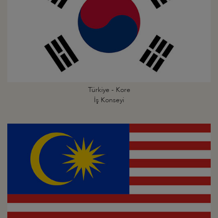
Türkiye - Kore
İş Konseyi