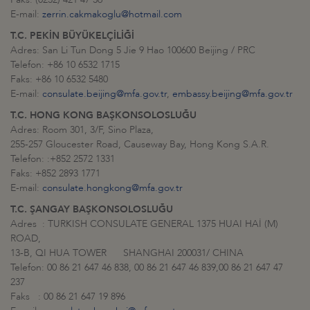
E-mail:
zerrin.cakmakoglu@hotmail.com
T.C. PEKİN BÜYÜKELÇİLİĞİ
Adres: San Li Tun Dong 5 Jie 9 Hao 100600 Beijing / PRC
Telefon: +86 10 6532 1715
Faks: +86 10 6532 5480
E-mail:
consulate.beijing@mfa.gov.tr
,
embassy.beijing@mfa.gov.tr
T.C. HONG KONG BAŞKONSOLOSLUĞU
Adres: Room 301, 3/F, Sino Plaza,
255-257 Gloucester Road, Causeway Bay, Hong Kong S.A.R.
Telefon: :+852 2572 1331
Faks: +852 2893 1771
E-mail:
consulate.hongkong@mfa.gov.tr
T.C. ŞANGAY BAŞKONSOLOSLUĞU
Adres : TURKISH CONSULATE GENERAL 1375 HUAI HAİ (M)
ROAD,
13-B, QI HUA TOWER SHANGHAI 200031/ CHINA
Telefon: 00 86 21 647 46 838, 00 86 21 647 46 839,00 86 21 647 47
237
Faks : 00 86 21 647 19 896