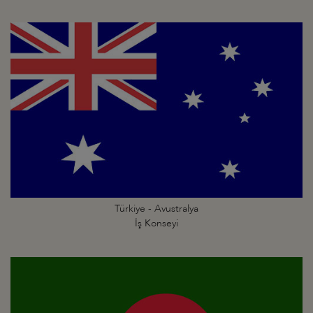
Türkiye - Avustralya
İş Konseyi