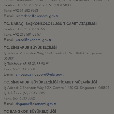
Telefon: +92 51 282 9123 - +92 51 831 9800
Faks: +92 51 282 9363
E-mail:
islamabad@ekonomi.gov.tr
T.C. KARAÇİ BAŞKONSOLOSLUĞU TİCARET ATAŞELİĞİ
Telefon: +92 213 587 8 999
Faks: +92 213 581 03 57
E-mail:
karaci@ekonomi.gov.tr
T.C. SİNGAPUR BÜYÜKELÇİLİĞİ
İş Adresi: 2 Shenton Way, SGX Centre1, No: 10-03, Singapore
068804
İş Telefonu: 65 65 33 33 90-91
Faks: 65 65 33 33 60
E-mail:
embassy.singapore@mfa.gov.tr
T.C. SİNGAPUR BÜYÜKELÇİLİĞİ TİCARET MÜŞAVİRLİĞİ
İş Adresi: 2 Shenton Way SGX Centre 1 #10-03, Singapore, 068804
İş Telefonu: (65) 6533 3385
Faks: (65) 6533 3382
E-mail:
singapur@ekonomi.gov.tr
T.C BANGKOK BÜYÜKELÇİLİĞİ