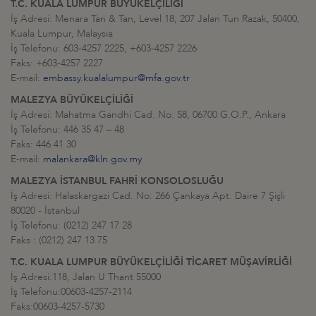
T.C. KUALA LUMPUR BÜYÜKELÇİLİĞİ
İş Adresi: Menara Tan & Tan, Level 18, 207 Jalan Tun Razak, 50400,
Kuala Lumpur, Malaysia
İş Telefonu: 603-4257 2225, +603-4257 2226
Faks: +603-4257 2227
E-mail:
embassy.kualalumpur@mfa.gov.tr
MALEZYA BÜYÜKELÇİLİĞİ
İş Adresi: Mahatma Gandhi Cad. No: 58, 06700 G.O.P., Ankara
İş Telefonu: 446 35 47 – 48
Faks: 446 41 30
E-mail:
malankara@kln.gov.my
MALEZYA İSTANBUL FAHRİ KONSOLOSLUĞU
İş Adresi: Halaskargazi Cad. No: 266 Çankaya Apt. Daire 7 Şişli
80020 - İstanbul
İş Telefonu: (0212) 247 17 28
Faks : (0212) 247 13 75
T.C. KUALA LUMPUR BÜYÜKELÇİLİĞİ TİCARET MÜŞAVİRLİĞİ
İş Adresi:118, Jalan U Thant 55000
İş Telefonu:00603-4257-2114
Faks:00603-4257-5730