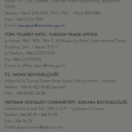
Adres: 61/1 Soi Chatsan, Suthisan Road Huaykwang, Bangkonk,
10310
Telefon :+66-2-274-7913, 7914, 7531, +66-2-355-5486
Faks: +66-2-274-7998
E-mail:
bangkok@ekonomi.gov.tr
TÜRK TİCARET OFİSİ - TURKİSH TRADE OFFİCE
İş Adresi: RM. 1905, 19th F, 333 Keelung Road, International Trade
Building, Sec. 1 Taipei, R.O.C
İş Telefonu: 886-2-27577318
Fax: 886-2-27579432
E-mail: tr-office.taipei@mfa.gov.tr
T.C. HANOİ BÜYÜKELÇİLİĞİ
Adres:4 Da Tuong Street Hoan Kiem District Hanoi , Vietnam
Telefon: +84 43 822 24 60 (santral)
Faks: +84 43 822 24 58
VİETNAM SOSYALİST CUMHURİYETİ ANKARA BÜYÜKELÇİLİĞİ
Adres:Koza Sokak No: 109, G.O.P. - Çankaya / Ankara
Telefon: 446 80 49 / 448 01 85
Faks: 446 56 23
E-Mail:dsqvnturkey@yahoo.com