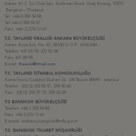
Adres: 61-1, Soi Chat San, Sutthisan Road, Huay Kwang, 10310
Bangkok – Thailand
Tel: +66-2-355 54 86
Tel:+66-2-355 54 87
Faks: +66 -2-274-72-61
T.C. TAYLAND KRALLIĞI ANKARA BÜYÜKELÇİLİĞİ
Adres: Koza Sok. No: 87, 06700 G.O.P.- ANKARA
Telefon: 437 43 18- 437 52 48
Faks: 437 84 95
E-mail:
thaiank@ttmail.com
T.C. TAYLAND İSTANBUL KONSOLOSLUĞU
Adres:İnönü Caddesi Dümen Sk. 3/8 Taksim 80090 - İstanbul
Telefon : (0212) 292 86 51, 249 50 60
Faks : (0212) 292 97 70, 249 43 09
T.C BANGKOK BÜYÜKELÇİLİĞİ
Telefon: +66 2 355 54 86
Faks: +66 2 274 72 61
E-posta: embassy.bangkok@mfa.gov.tr
T.C. BANGKOK TİCARET MÜŞAVİRLİĞİ