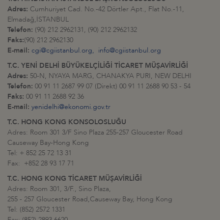
Adres:
Cumhuriyet Cad. No.-42 Dörtler Apt., Flat No.-11,
Elmadağ,İSTANBUL
Telefon:
(90) 212 2962131, (90) 212 2962132
Faks:
(90) 212 2962130
E-mail:
cgi@cgiistanbul.org,
info@cgiistanbul.org
T.C. YENİ DELHİ BÜYÜKELÇİLİĞİ TİCARET MÜŞAVİRLİĞİ
Adres:
50-N, NYAYA MARG, CHANAKYA PURI, NEW DELHI
Telefon:
00 91 11 2687 99 07 (Direkt) 00 91 11 2688 90 53 - 54
Faks:
00 91 11 2688 92 36
E-mail:
yenidelhi@ekonomi.gov.tr
T.C. HONG KONG KONSOLOSLUĞU
Adres: Room 301 3/F Sino Plaza 255-257 Gloucester Road
Causeway Bay-Hong Kong
Tel: + 852 25 72 13 31
Fax: +852 28 93 17 71
T.C. HONG KONG TİCARET MÜŞAVİRLİĞİ
Adres: Room 301, 3/F., Sino Plaza,
255 - 257 Gloucester Road,Causeway Bay, Hong Kong
Tel: (852) 2572 1331
Fax: (852) 2893 6620