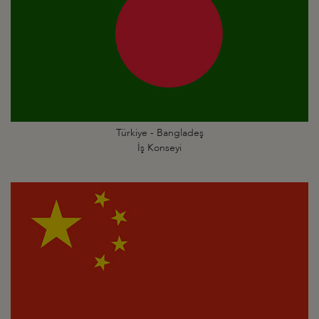
Türkiye - Bangladeş
İş Konseyi