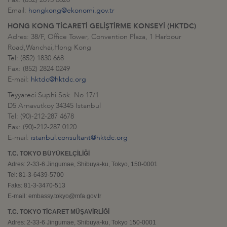
Email:
hongkong@ekonomi.gov.tr
HONG KONG TİCARETİ GELİŞTİRME KONSEYİ (HKTDC)
Adres: 38/F, Office Tower, Convention Plaza, 1 Harbour
Road,Wanchai,Hong Kong
Tel: (852) 1830 668
Fax: (852) 2824 0249
E-mail:
hktdc@hktdc.org
Teyyareci Suphi Sok. No 17/1
D5 Arnavutkoy 34345 Istanbul
Tel: (90)-212-287 4678
Fax: (90)-212-287 0120
E-mail:
istanbul.consultant@hktdc.org
T.C. TOKYO BÜYÜKELÇİLİĞİ
Adres: 2-33-6 Jingumae, Shibuya-ku, Tokyo, 150-0001
Tel: 81-3-6439-5700
Faks: 81-3-3470-513
E-mail: embassy.tokyo@mfa.gov.tr
T.C. TOKYO TİCARET MÜŞAVİRLİĞİ
Adres: 2-33-6 Jingumae, Shibuya-ku, Tokyo 150-0001