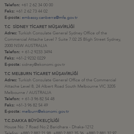
Telefon:
+61 2 62 34 00 00
Faks:
+61 2 62 73 44 02
E-posta:
embassy.canberra@mfa.gov.tr
T.C SİDNEY TİCARET MÜŞAVİRLİĞİ
Adres:
Turkish Consulate General Sydney Office of the
Commercial Attache Level 7 Suite 7.02 25 Bligh Street Sydney,
2000 NSW AUSTRALIA
Telefon:
+ 61-2 9233 3494
Faks:
+61-2 9232 0229
E-posta:
sidney@ekonomi.gov.tr
T.C MELBURN TİCARET MÜŞAVİRLİĞİ
Adres:
Turkish Consulate General Office of the Commercial
Attache Level 8, 24 Albert Road South Melbourne VIC 3205
Melbourne / AUSTRALIA
Telefon:
+ 61-3 96 82 54 48
Faks:
+61-3 96 82 54 49
E-posta:
melburn@ekonomi.gov.tr
T.C.DAKKA BÜYÜKELÇİLİĞİ
House No: 7 Road No:2 Baridhara - Dhaka-1212
Telefon: +880 2 882 21 98, +880 2 882 35 36, +880 2 881 32 97