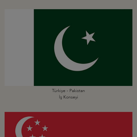
Türkiye - Pakistan
İş Konseyi