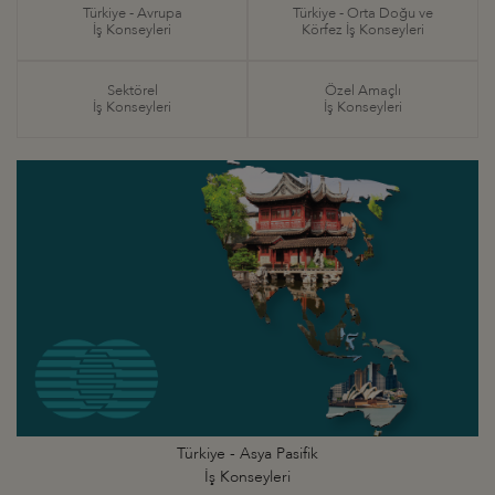
Türkiye - Avrupa
Türkiye - Orta Doğu ve
İş Konseyleri
Körfez İş Konseyleri
Sektörel
Özel Amaçlı
İş Konseyleri
İş Konseyleri
Türkiye - Asya Pasifik
İş Konseyleri