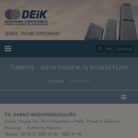
İŞİMİZ, TİCARİ DİPLOMASİ
EN
Üye Girişi
TÜRKİYE - ASYA PASİFİK İŞ KONSEYLERİ
Ana Sayfa
İş Konseyleri
T.C. KARAÇİ BAŞKONSOLOSLUĞU
Adres: House No: 29-A Khayaban-e Hafiz, Phase V, Defence
Housing Authority, Karachi
Telefon: 00 92-21 3587 43 34 - 3587 41 94