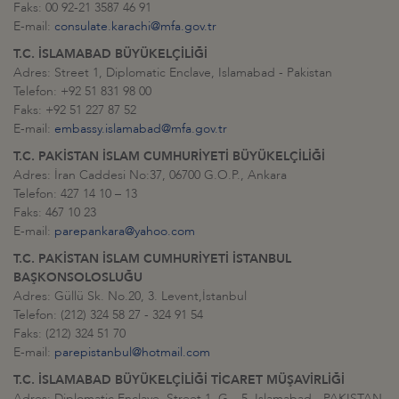
Faks: 00 92-21 3587 46 91
E-mail:
consulate.karachi@mfa.gov.tr
T.C. İSLAMABAD BÜYÜKELÇİLİĞİ
Adres: Street 1, Diplomatic Enclave, Islamabad - Pakistan
Telefon: +92 51 831 98 00
Faks: +92 51 227 87 52
E-mail:
embassy.islamabad@mfa.gov.tr
T.C. PAKİSTAN İSLAM CUMHURİYETİ BÜYÜKELÇİLİĞİ
Adres: İran Caddesi No:37, 06700 G.O.P., Ankara
Telefon: 427 14 10 – 13
Faks: 467 10 23
E-mail:
parepankara@yahoo.com
T.C. PAKİSTAN İSLAM CUMHURİYETİ İSTANBUL
BAŞKONSOLOSLUĞU
Adres: Güllü Sk. No.20, 3. Levent,İstanbul
Telefon: (212) 324 58 27 - 324 91 54
Faks: (212) 324 51 70
E-mail:
parepistanbul@hotmail.com
T.C. İSLAMABAD BÜYÜKELÇİLİĞİ TİCARET MÜŞAVİRLİĞİ
Adres: Diplomatic Enclave, Street 1, G – 5 Islamabad - PAKISTAN