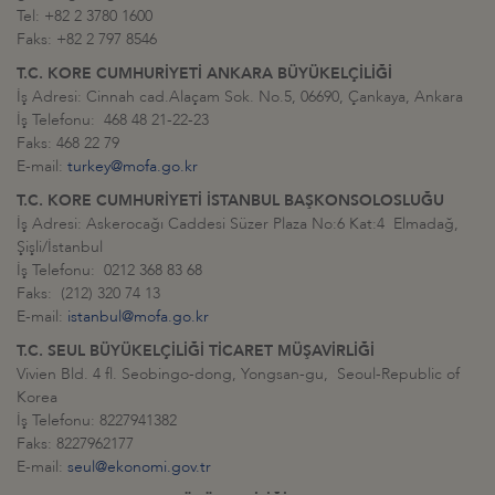
Tel: +82 2 3780 1600
Faks: +82 2 797 8546
T.C. KORE CUMHURİYETİ ANKARA BÜYÜKELÇİLİĞİ
İş Adresi: Cinnah cad.Alaçam Sok. No.5, 06690, Çankaya, Ankara
İş Telefonu: 468 48 21-22-23
Faks: 468 22 79
E-mail:
turkey@mofa.go.kr
T.C. KORE CUMHURİYETİ İSTANBUL BAŞKONSOLOSLUĞU
İş Adresi: Askerocağı Caddesi Süzer Plaza No:6 Kat:4 Elmadağ,
Şişli/İstanbul
İş Telefonu: 0212 368 83 68
Faks: (212) 320 74 13
E-mail:
istanbul@mofa.go.kr
T.C. SEUL BÜYÜKELÇİLİĞİ TİCARET MÜŞAVİRLİĞİ
Vivien Bld. 4 fl. Seobingo-dong, Yongsan-gu, Seoul-Republic of
Korea
İş Telefonu: 8227941382
Faks: 8227962177
E-mail:
seul@ekonomi.gov.tr