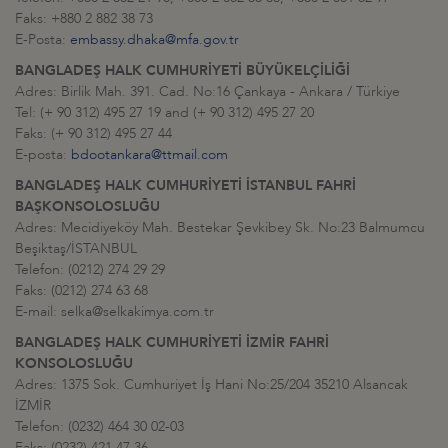
Faks: +880 2 882 38 73
E-Posta:
embassy.dhaka@mfa.gov.tr
BANGLADEŞ HALK CUMHURİYETİ BÜYÜKELÇİLİĞİ
Adres: Birlik Mah. 391. Cad. No:16 Çankaya - Ankara / Türkiye
Tel: (+ 90 312) 495 27 19 and (+ 90 312) 495 27 20
Faks: (+ 90 312) 495 27 44
E-posta:
bdootankara@ttmail.com
BANGLADEŞ HALK CUMHURİYETİ İSTANBUL FAHRİ
BAŞKONSOLOSLUĞU
Adres: Mecidiyeköy Mah. Bestekar Şevkibey Sk. No:23 Balmumcu
Beşiktaş/İSTANBUL
Telefon: (0212) 274 29 29
Faks: (0212) 274 63 68
E-mail: selka@selkakimya.com.tr
BANGLADEŞ HALK CUMHURİYETİ İZMİR FAHRİ
KONSOLOSLUĞU
Adres: 1375 Sok. Cumhuriyet İş Hani No:25/204 35210 Alsancak
İZMİR
Telefon: (0232) 464 30 02-03
Faks: (0232) 421 47 36