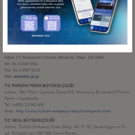
Çankaya, Ankara, Türkiye
Tel: +90-(0)-312-446 05 00
Faks: +90-(0)-312-437 18 12
JAPON EKONOMİ, SANAYİ VE TİCARRET BAKANLIĞI (METI)
Adres: Kasumigaseki 1-3-1,Chiyoda-ku,Tokyo, 100-8901
Tel : 81-3-3501-1511
Web :
www.meti.go.jp
JAPONYA DIŞ TİCARET ÖRGÜTÜ (JETRO)
Adres: 2-5 Toranomon 2-chome, Minato-ku, Tokyo, 105-8466
Tel : 81-3-3582 5511
Fax : 81-3-3587 0219
Web :
www.jetro.go.jp
T.C PHNOM PENH BÜYÜKELÇİLİĞİ
Adres: 18th Floor, Canadia Tower315, Monivong Boulevard Phnom
Penh – Cambodia
Tel: (+855) 23 962 459
Web:
http://www.turkish-embassy.net/phnompenh.html
T.C SEUL BÜYÜKELÇİLİĞİ
Adres: Turkish Embassy Vivien Bldg. 4th Fl. 52, Seobinggo-ro 51-
gil, Yongsan-gu (140-240) Seoul-Korea