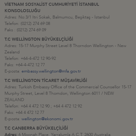
VİETNAM SOSYALİST CUMHURİYETİ İSTANBUL
KONSOLOSLUĞU
Adres: No:3/1 Itri Sokak, Balmumcu, Beşiktaş - İstanbul
Telefon: (0212) 274 69 08
Faks : (0212) 274 69 09
T.C WELLİNGTON BÜYÜKELÇİLİĞİ
Adres: 15-17 Murphy Street Level 8 Thorndon Wellington - New
Zealand
Telefon: +64-4-472 12 90-92
Faks: +64-4-472 12 77
E-posta:
embassy.wellington@mfa.gov.tr
T.C WELLİNGTON TİCARET MÜŞAVİRLİĞİ
Adres: Turkish Embassy Office of the Commercial Counsellor 15-17
Murphy Street, Level 8 Thomdon, Wellington 6011 / NEW
ZEALAND
Telefon: +64 4 472 12 90 ; +64 4 472 12 92
Faks: +64 4 472 12 77
E-posta:
wellington@ekonomi.gov.tr
T.C CANBERRA BÜYÜKELÇİLİĞİ
Adres:
6 Moonah Place, Yarralumla A.C.T. 2600 Australia