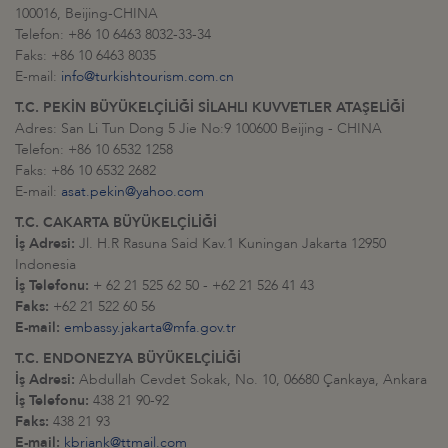
100016, Beijing-CHINA
Telefon: +86 10 6463 8032-33-34
Faks: +86 10 6463 8035
E-mail:
info@turkishtourism.com.cn
T.C. PEKİN BÜYÜKELÇİLİĞİ SİLAHLI KUVVETLER ATAŞELİĞİ
Adres: San Li Tun Dong 5 Jie No:9 100600 Beijing - CHINA
Telefon: +86 10 6532 1258
Faks: +86 10 6532 2682
E-mail:
asat.pekin@yahoo.com
T.C. CAKARTA BÜYÜKELÇİLİĞİ
İş Adresi:
Jl. H.R Rasuna Said Kav.1 Kuningan Jakarta 12950
Indonesia
İş Telefonu:
+ 62 21 525 62 50 - +62 21 526 41 43
Faks:
+62 21 522 60 56
E-mail:
embassy.jakarta@mfa.gov.tr
T.C. ENDONEZYA BÜYÜKELÇİLİĞİ
İş Adresi:
Abdullah Cevdet Sokak, No. 10, 06680 Çankaya, Ankara
İş Telefonu:
438 21 90-92
Faks:
438 21 93
E-mail:
kbriank@ttmail.com