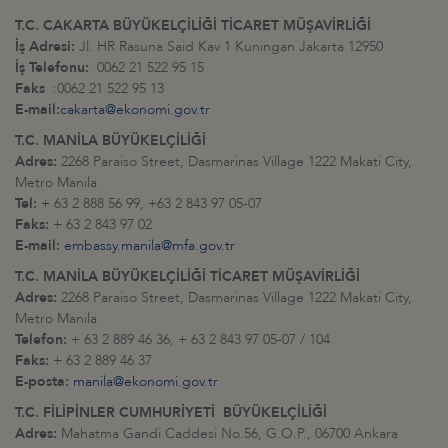
T.C. CAKARTA BÜYÜKELÇİLİĞİ TİCARET MÜŞAVİRLİĞİ
İş Adresi:
Jl. HR Rasuna Said Kav 1 Kuningan Jakarta 12950
İş Telefonu:
0062 21 522 95 15
Faks
:0062 21 522 95 13
E-mail:
cakarta@ekonomi.gov.tr
T.C. MANİLA BÜYÜKELÇİLİĞİ
Adres:
2268 Paraiso Street, Dasmarinas Village 1222 Makati City,
Metro Manila
Tel:
+ 63 2 888 56 99, +63 2 843 97 05-07
Faks:
+ 63 2 843 97 02
E-mail:
embassy.manila@mfa.gov.tr
T.C. MANİLA BÜYÜKELÇİLİĞİ TİCARET MÜŞAVİRLİĞİ
Adres:
2268 Paraiso Street, Dasmarinas Village 1222 Makati City,
Metro Manila
Telefon:
+ 63 2 889 46 36, + 63 2 843 97 05-07 / 104
Faks:
+ 63 2 889 46 37
E-posta:
manila@ekonomi.gov.tr
T.C. FİLİPİNLER CUMHURİYETİ BÜYÜKELÇİLİĞİ
Adres:
Mahatma Gandi Caddesi No.56, G.O.P., 06700 Ankara